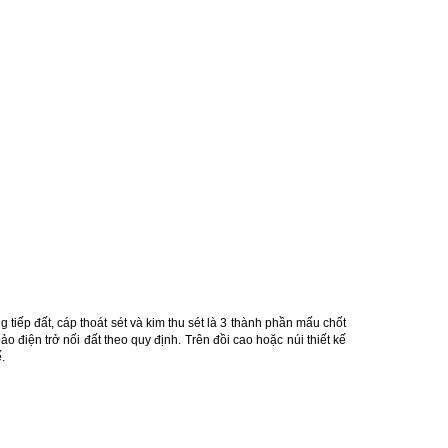
tiếp đất, cáp thoát sét và kim thu sét là 3 thành phần mấu chốt
o điện trở nối đất theo quy định. Trên đồi cao hoặc núi thiết kế
.