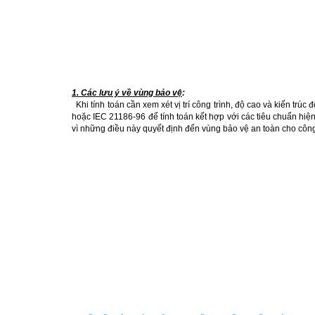
1.
Các lưu ý về vùng bảo vệ
:
Khi tính toán cần xem xét vị trí công trình, độ cao và kiến trúc 
hoặc IEC 21186-96 để tính toán kết hợp với các tiêu chuẩn hiện 
vì những điều này quyết định đến vùng bảo vệ an toàn cho công 