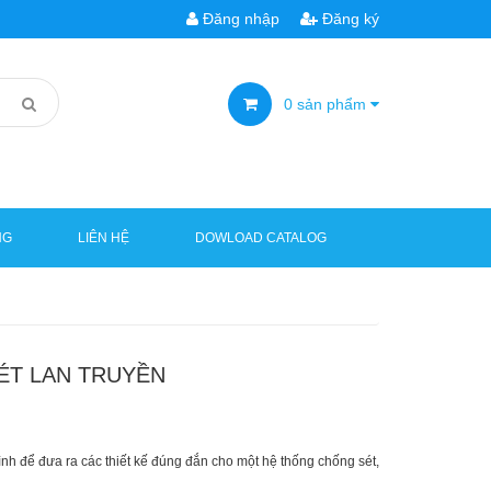
Đăng nhập
Đăng ký
0
sản phẩm
NG
LIÊN HỆ
DOWLOAD CATALOG
ÉT LAN TRUYỀN
rình để đưa ra các thiết kế đúng đắn cho một hệ thống chống sét,