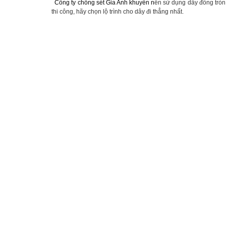
C
ông ty ch
ống s
ét
Gia Anh khuy
ên
n
ên sử dụng dây đồng tròn 
thi công, hãy chọn lộ trình cho dây đi thẳng nhất.