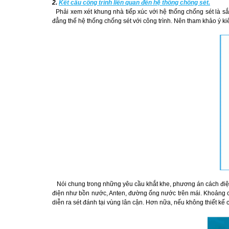
2.
Kết cấu công trình liên quan đến hệ thống chống sét.
Phải xem xét khung nhà tiếp xúc với hệ thống chống sét là sắ
đẳng thế hệ thống chống sét với công trình. Nên tham khảo ý ki
Nói chung trong những yêu cầu khắt khe, phương án cách điện s
điện như bồn nước, Anten, đường ống nước trên mái. Khoảng các
diễn ra sét đánh tại vùng lân cận. Hơn nữa, nếu không thiết kế