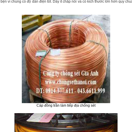
bện vì chúng có độ dẫn điện tốt. Dây ít chắp nối và có kích thước lớn hơn quy chu
C
áp
đ
ồng tr
ần l
àm ti
ếp
đ
ịa ch
ống s
ét