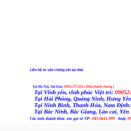
Li
ên h
ệ t
ư v
ấn
ch
ống s
ét t
ại nh
à
:
Tại Hà Nội, Sài Gòn:
0914.377.611 ( Điều hành chung )
Tại Vĩnh yên, vĩnh phúc Việt trì:
090521
Tại Hải Phòng, Quảng Ninh, Hưng Yê
Tại Ninh Bình, Thanh Hóa, Nam Định
Tại Bắc Ninh, Bắc Giang, Lào cai, Yên
Các tỉnh thành khác xin gọi về VP:
043.6611.999
hoặc
0