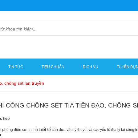
TIN TỨC
TIÊU CHUẨN
DỊCH VỤ
TUYỂN DỤ
o, chống sét lan truyền
I CÔNG CHỐNG SÉT TIA TIÊN ĐẠO, CHỐNG S
c tiếp
 phóng điện sớm, nhà thiết kế cần dựa vào lý thuyết và các yếu tố địa lý tại công t
n
: