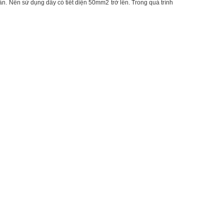
ẩn. Nên sử dụng dây có tiết diện 50mm2 trở lên. Trong quá trình