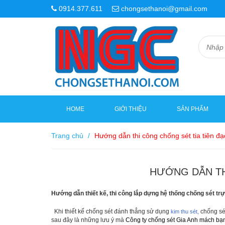
0914.377.611
chongsethanoi@gmail.com
HOME
GIỚI THIỆU
SẢN PHẨM
Trang chủ
/
Hướng dẫn thi công chống sét tia tiên đạ
HƯỚNG DẪN TH
H­ướng dẫn thiết kế, thi công lắp dựng hệ thống chống sét trự
Khi thiết kế chống sét đánh thẳng sử dụng
chống sét
kim thu sét,
sau đây là những lưu ý mà
C
ông ty ch
ống s
ét
Gia Anh m
ách b
ạ