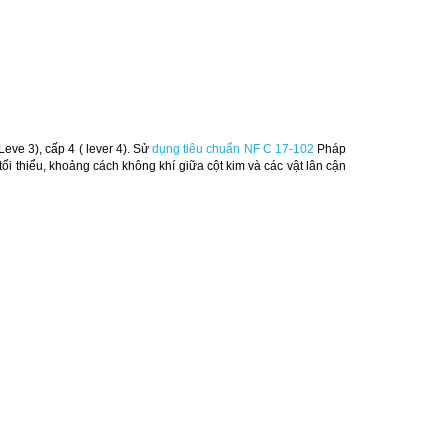
Leve 3), cấp 4 ( lever 4).
Sử
dụng tiêu chuẩn NF C 17-102
Pháp
tối thiểu, khoảng cách không khí giữa cột kim và các vật lân cận