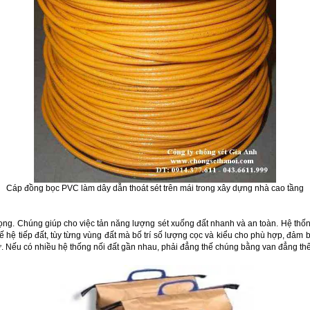
C
áp
đ
ồng b
ọc PVC l
àm d
ây d
ẫn tho
át s
ét tr
ên m
ái trong x
ây d
ựng nh
à cao t
ầng
ọng. Chúng giúp cho việc tản năng lượng sét xuống đất nhanh và an toàn. Hệ thống 
 hệ tiếp đất, tùy từng vùng đất mà bố trí số lượng cọc và kiểu cho phù hợp, đảm bả
 tư. Nếu có nhiều hệ thống nối đất gần nhau, phải đẳng thế chúng bằng van đẳng thế