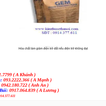
H
óa ch
ất l
àm gi
ả
m
đi
ện
tr
ở
đ
ất n
ếu
đi
ện tr
ở kh
ông
đ
ạt
.7799 ( A Khánh )
n:
093.2222.366 ( A Mạnh )
:
0942.180.722 ( Anh An )
 Bái:
0917.064.839 ( A Lương )
914.377.611