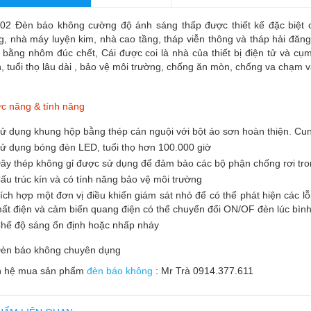
02 Đèn báo không cường độ ánh sáng thấp được thiết kế đặc biệt c
g, nhà máy luyện kim, nhà cao tầng, tháp viễn thông và tháp hải đ
 bằng nhôm đúc chết, Cái được coi là nhà của thiết bị điện tử và c
h, tuổi thọ lâu dài , bảo vệ môi trường, chống ăn mòn, chống va chạm v
c năng & tính năng
ử dụng khung hộp bằng thép cán nguội với bột áo sơn hoàn thiện. C
ử dụng bóng đèn LED, tuổi thọ hơn 100.000 giờ
ây thép không gỉ được sử dụng để đảm bảo các bộ phận chống rơi tron
ấu trúc kín và có tính năng bảo vệ môi trường
ích hợp một đơn vị điều khiển giám sát nhỏ để có thể phát hiện các l
ất điện và cảm biến quang điện có thể chuyển đổi ON/OF đèn lúc bìn
hế độ sáng ổn định hoặc nhấp nháy
n hệ mua sản phẩm
đèn báo không
: Mr Trà 0914.377.611