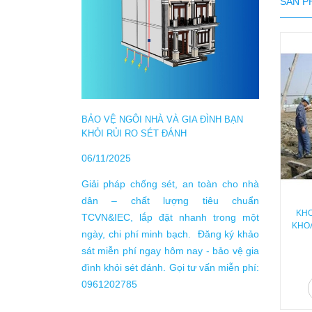
SẢN P
TỰ LÀ
10/04/
BẢO VỆ NGÔI NHÀ VÀ GIA ĐÌNH BẠN
KHỎI RỦI RO SÉT ĐÁNH
theo T
Nam nằ
06/11/2025
trong b
Giải pháp chống sét, an toàn cho nhà
động g
dân – chất lượng tiêu chuẩn
trung
KHO
TCVN&IEC, lắp đặt nhanh trong một
ngày/n
KHO
ngày, chi phí minh bạch. Đăng ký khảo
250 giờ
sát miễn phí ngay hôm nay - bảo vệ gia
đình khỏi sét đánh. Gọi tư vấn miễn phí:
0961202785