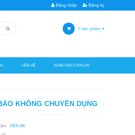
Đăng nhập
Đăng ký
0
sản phẩm
NG
LIÊN HỆ
DOWLOAD CATALOG
BÁO KHÔNG CHUYÊN DỤNG
hẩm:
DEN BK
uất: