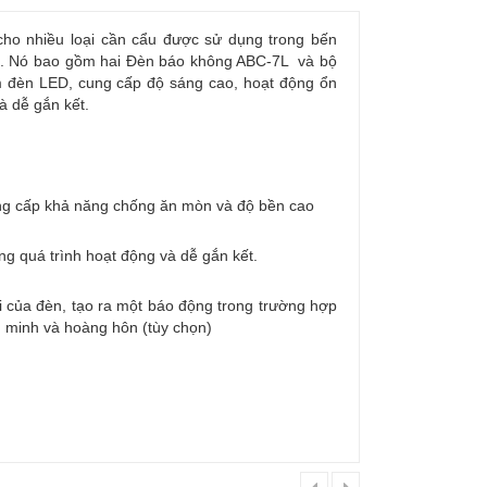
ho nhiều loại cần cẩu được sử dụng trong bến
ăng. Nó bao gồm hai Đèn báo không ABC-7L và bộ
ụm đèn LED, cung cấp độ sáng cao, hoạt động ổn
à dễ gắn kết.
ung cấp khả năng chống ăn mòn và độ bền cao
g quá trình hoạt động và dễ gắn kết.
ỗi của đèn, tạo ra một báo động trong trường hợp
h minh và hoàng hôn (tùy chọn)