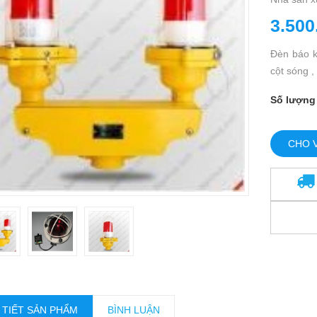
3.500
Đèn báo k
cột sóng , 
Số lượng
CHO 
 TIẾT SẢN PHẨM
BÌNH LUẬN