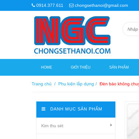
0914.377.611
chongsethanoi@gmail.com
HOME
GIỚI THIỆU
SẢN PHẨM
Trang chủ
/
Phụ kiện lắp dựng
/
Đèn báo không chu
DANH MỤC SẢN PHẨM
Kim thu sét