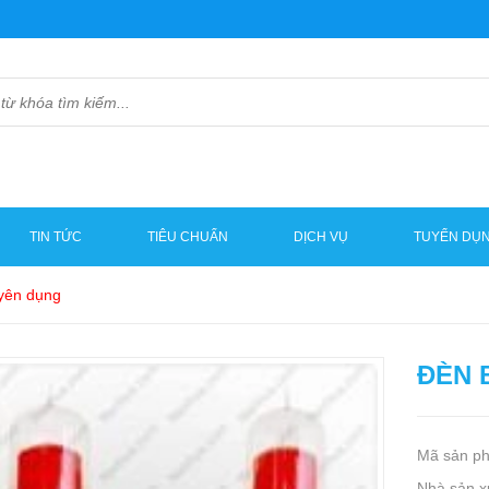
TIN TỨC
TIÊU CHUẨN
DỊCH VỤ
TUYỂN DỤ
yên dụng
ĐÈN 
Mã sản p
Nhà sản x