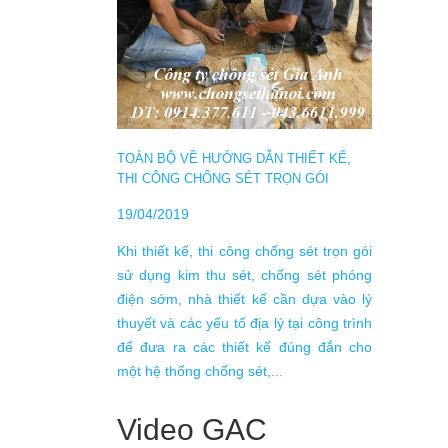
DỊCH 
TRƯỚC
21/08/
Hệ thố
chế dẫn
đất bằ
TOÀN BỘ VỀ HƯỚNG DẪN THIẾT KẾ,
dòng đi
THI CÔNG CHỐNG SÉT TRỌN GÓI
bị kh
đúng s
19/04/2019
dẫn đến
Khi thiết kế, thi công chống sét trọn gói
sử dụng kim thu sét, chống sét phóng
điện sớm, nhà thiết kế cần dựa vào lý
thuyết và các yếu tố địa lý tại công trình
để đưa ra các thiết kế đúng đắn cho
một hệ thống chống sét,...
Video GAC