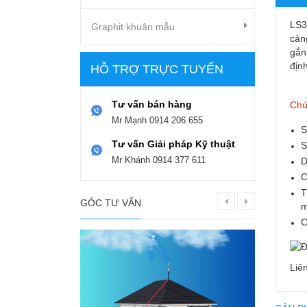
LS3
Graphit khuân mẫu
cản
gắn
địn
HỖ TRỢ TRỰC TUYẾN
Tư vấn bán hàng
Chứ
Mr Mạnh
0914 206 655
S
Tư vấn Giải pháp Kỹ thuật
S
Mr Khánh
0914 377 611
D
C
T
GÓC TƯ VẤN
m
C
Liê