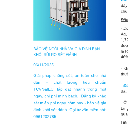
dày
chú
Đồn
-
Đồ
TỰ LÀ
Ag,
1,7
đượ
10/04/
BẢO VỆ NGÔI NHÀ VÀ GIA ĐÌNH BẠN
là 
KHỎI RỦI RO SÉT ĐÁNH
46%
theo T
Nam nằ
06/11/2025
- K
trong b
thư
Giải pháp chống sét, an toàn cho nhà
động g
dân – chất lượng tiêu chuẩn
trung
-
Đ
TCVN&IEC, lắp đặt nhanh trong một
dài,
ngày/n
ngày, chi phí minh bạch. Đăng ký khảo
250 giờ
- Ở
sát miễn phí ngay hôm nay - bảo vệ gia
tăn
đình khỏi sét đánh. Gọi tư vấn miễn phí:
qua
0961202785
Liê