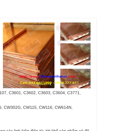
107, C3601, C3602, C3603, C3604, C3771,
, CW302G, CW115, CW116, CW614N,
ng các linh kiện điện tử, tới khổ sản phẩm có độ