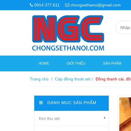
0914.377.611
chongsethanoi@gmail.com
HOME
GIỚI THIỆU
SẢN PHẨM
Trang chủ
/
Cáp đồng thoát sét
/
Đồng thanh cái, đ
DANH MỤC SẢN PHẨM
Kim thu sét