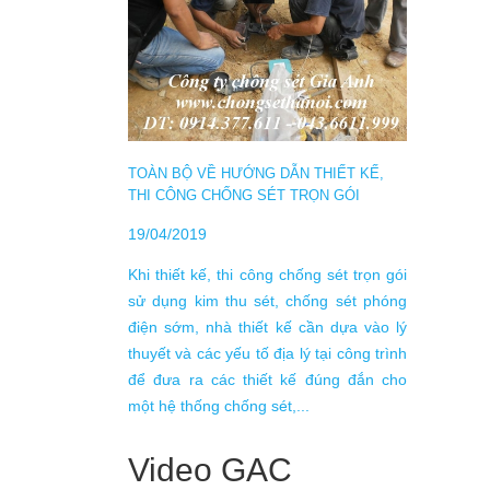
DỊCH 
TRƯỚC
21/08/
Hệ thố
chế dẫn
đất bằ
TOÀN BỘ VỀ HƯỚNG DẪN THIẾT KẾ,
dòng đi
THI CÔNG CHỐNG SÉT TRỌN GÓI
bị kh
đúng s
19/04/2019
dẫn đến
Khi thiết kế, thi công chống sét trọn gói
sử dụng kim thu sét, chống sét phóng
điện sớm, nhà thiết kế cần dựa vào lý
thuyết và các yếu tố địa lý tại công trình
để đưa ra các thiết kế đúng đắn cho
một hệ thống chống sét,...
Video GAC