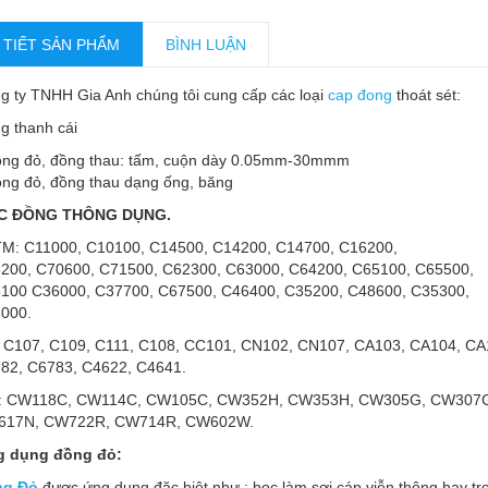
 TIẾT SẢN PHẨM
BÌNH LUẬN
g ty TNHH Gia Anh chúng tôi cung cấp các loại
cap đong
thoát sét:
g thanh cái
ồng đỏ, đồng thau: tấm, cuộn dày 0.05mm-30mmm
ồng đỏ, đồng thau dạng ống, băng
C ĐỒNG THÔNG DỤNG.
M: C11000, C10100, C14500, C14200, C14700, C16200,
200, C70600, C71500, C62300, C63000, C64200, C65100, C65500,
100 C36000, C37700, C67500, C46400, C35200, C48600, C35300,
000.
: C107, C109, C111, C108, CC101, CN102, CN107, CA103, CA104, CA
82, C6783, C4622, C4641.
 CW118C, CW114C, CW105C, CW352H, CW353H, CW305G, CW307G
17N, CW722R, CW714R, CW602W.
 dụng đồng đỏ:
ng Đỏ
được ứng dụng đặc biệt như : bọc làm sợi cáp viễn thông hay tro