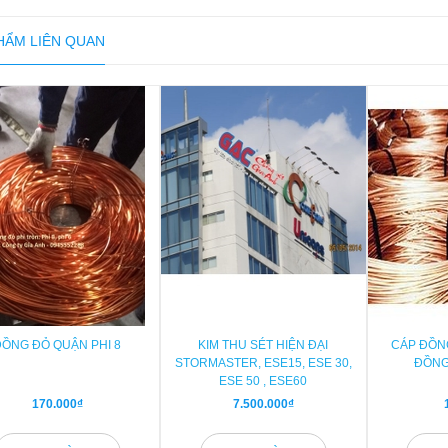
HẨM LIÊN QUAN
ĐỒNG ĐỎ QUẬN PHI 8
KIM THU SÉT HIỆN ĐẠI
CÁP ĐỒN
STORMASTER, ESE15, ESE 30,
ĐỒNG
ESE 50 , ESE60
170.000₫
7.500.000₫