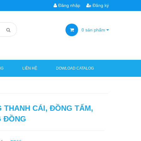
Đăng nhập
Đăng ký
0
sản phẩm
NG
LIÊN HỆ
DOWLOAD CATALOG
 THANH CÁI, ĐỒNG TẤM,
 ĐỒNG