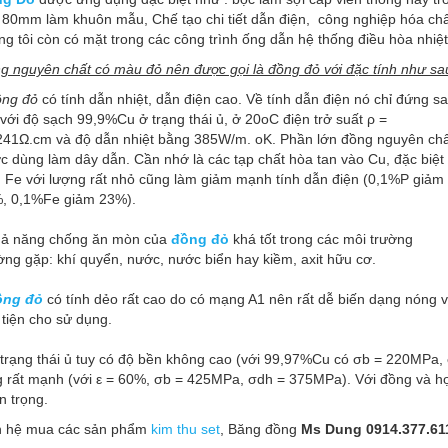
 80mm làm khuôn mẫu, Chế tạo chi tiết dẫn điện, công nghiệp hóa chấ
ng tôi còn có mặt trong các công trình ống dẫn hệ thống điều hòa nhiệ
g nguyên chất có màu đỏ nên được gọi là đồng đỏ với đặc tính như sa
ng đỏ
có tính dẫn nhiệt, dẫn điện cao. Về tính dẫn điện nó chỉ đứng s
M TỦ CẮT LỌC SÉT LAN TRUYỀN
 với độ sạch 99,9%Cu ở trạng thái ủ, ở 20oC điện trở suất ρ =
241Ω.cm và độ dẫn nhiệt bằng 385W/m. oK. Phần lớn đồng nguyên ch
c dùng làm dây dẫn. Cần nhớ là các tạp chất hòa tan vào Cu, đặc biệt
2019
HƯỚNG DẪN LẮP ĐẶT, SỬ DỤNG
P, Fe với lượng rất nhỏ cũng làm giảm mạnh tính dẫn điện (0,1%P giảm
BỊ CHỐNG SÉT: TRÁNH HƯ HẠI Đ
, 0,1%Fe giảm 23%).
iến sĩ Nguyễn Xuân Anh, Việt
GIA DỤNG
04/04/2018
m ở tâm giông châu Á, là một
hả năng chống ăn mòn của
đồng đỏ
khá tốt trong các môi trường
a tâm giông trên thế giới có hoạt
ờng gặp: khí quyển, nước, nước biển hay kiềm, axit hữu cơ.
Nhiều gia đình đã lắp đặt thiết 
iông sét mạnh. Số ngày giông
sét truyền thống và đinh ninh 
 bình ở Việt Nam khoảng 100
ồng đỏ
có tính dẻo rất cao do có mạng A1 nên rất dễ biến dạng nóng 
trong gia đình không bị ảnh hư
 tiện cho sử dụng.
ăm và số giờ giông trung bình là
trời mưa bão. Nhưng thực tế khô
/năm. Trong...
như vậy. Theo ông Phạm Tiến
 trạng thái ủ tuy có độ bền không cao (với 99,97%Cu có σb = 220MPa
g rất mạnh (với ε = 60%, σb = 425MPa, σdh = 375MPa). Với đồng và hợ
Kinh doanh, cán bộ tư vấn k
n trọng.
Công ty...
n hệ mua các sản phẩm
kim thu set
, Băng đồng
Ms Dung 0914.377.61