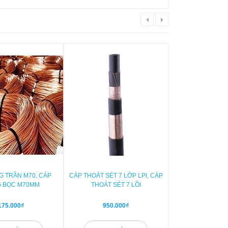
G TRẦN M70, CÁP
CÁP THOÁT SÉT 7 LỚP LPI, CÁP
ĐỒNG THANH CÁI
 BỌC M70MM
THOÁT SÉT 7 LÕI
BĂNG Đ
175.000₫
950.000₫
185.00