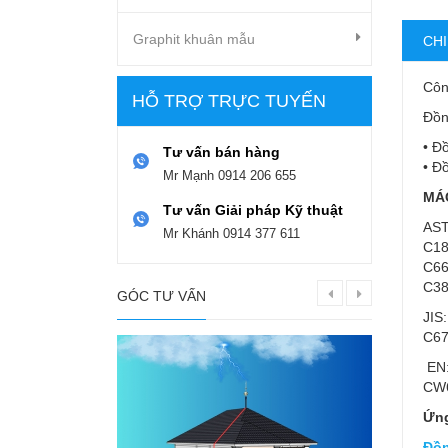
Graphit khuân mẫu
CHI
Côn
HỖ TRỢ TRỰC TUYẾN
Đồn
• Đ
Tư vấn bán hàng
• Đ
Mr Mạnh
0914 206 655
MÁ
Tư vấn Giải pháp Kỹ thuật
AST
Mr Khánh
0914 377 611
C18
C66
C38
GÓC TƯ VẤN
JIS
C67
EN:
CW6
Ứng
Đồ