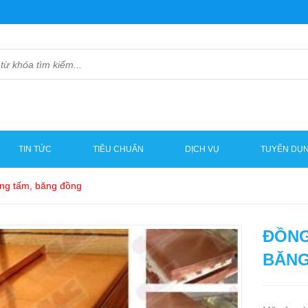
TIN TỨC
TIÊU CHUẨN
DỊCH VỤ
TUYỂN DỤ
ồng tấm, băng đồng
ĐỒNG
BĂNG