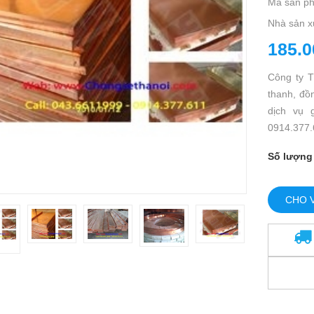
Mã sản p
Nhà sản x
185.0
Công ty 
thanh, đồ
dịch vụ 
0914.377
Số lượng
CHO 