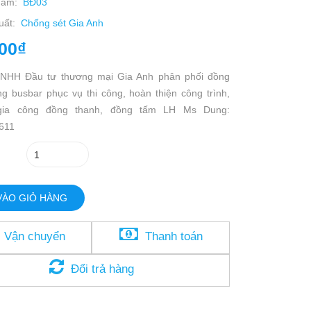
hẩm:
BĐ03
uất:
Chống sét Gia Anh
00₫
TNHH Đầu tư thương mại Gia Anh phân phối đồng
ng busbar phục vụ thi công, hoàn thiện công trình,
gia công đồng thanh, đồng tấm LH Ms Dung:
.611
VÀO GIỎ HÀNG
Vận chuyển
Thanh toán
Đổi trả hàng