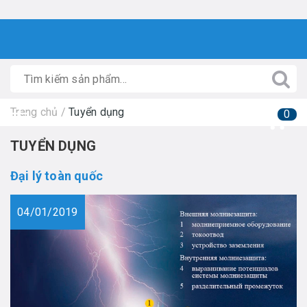
Trang chủ
/
Tuyển dụng
0
TUYỂN DỤNG
Đại lý toàn quốc
04/01/2019