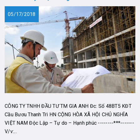
05/17/2018
CÔNG TY TNHH ĐẦU TƯ TM GIA ANH Đc: Số 48BT5 KĐT
Cầu Bươu Thanh Trì HN CỘNG HÒA XÃ HỘI CHỦ NGHĨA
VIỆT NAM Độc Lập – Tự do – Hạnh phúc --------***-------
V/v:...