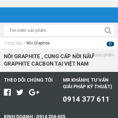
Trang chủ
/
Nồi Graphite
0
Tìm thấy
0
sản phẩm
NỒI GRAPHITE , CUNG CẤP NỒI NẤU
GRAPHITE CACBON TẠI VIỆT NAM
THEO DÕI CHÚNG TÔI
MR KHÁNH( TƯ VẤN
GIẢI PHÁP KỸ THUẬT)
0914 377 611
KINH DOANH : 0914 206 655