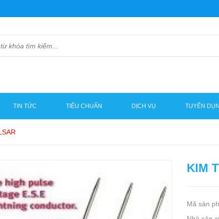
TIN TỨC
TIÊU CHUẨN
DỊCH VỤ
TUYỂN DỤ
ULSAR
KIM 
Mã sản p
Nhà sản x