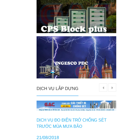
DỊCH VỤ LẮP DỰNG
DỊCH VỤ ĐO ĐIỆN TRỞ CHỐNG SÉT
TRƯỚC MÙA MƯA BÃO
21/08/2018