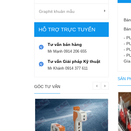
Graphit khuân mẫu
Bán
Bán
HỖ TRỢ TRỰC TUYẾN
- P
- P
Tư vấn bán hàng
- P
Mr Mạnh
0914 206 655
- P
Gía
Tư vấn Giải pháp Kỹ thuật
Mr Khánh
0914 377 611
SẢN P
GÓC TƯ VẤN