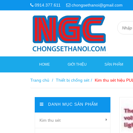
0914.377.611
chongsethanoi@gmail.com
HOME
GIỚI THIỆU
SẢN PHẨM
Trang chủ
/
Thiết bị chống sét
/
Kim thu sét hiệu P
DANH MỤC SẢN PHẨM
Kim thu sét