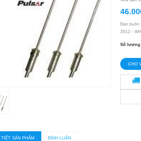
46.00
Bán buôn b
3012 - IM
Số lượng
CHO 
 TIẾT SẢN PHẨM
BÌNH LUẬN