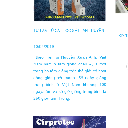
TỰ LÀM TỦ CẮT LỌC SÉT LAN TRUYỀN
KIM 
10/04/2019
HƯỚNG
 ĐÌNH BẠN
BỊ CHỐ
theo Tiến sĩ Nguyễn Xuân Anh, Việt
GIA D
04/04/
Nam nằm ở tâm giông châu Á, là một
trong ba tâm giông trên thế giới có hoạt
Nhiều g
 toàn cho nhà
động giông sét mạnh. Số ngày giông
sét tr
tiêu chuẩn
trung bình ở Việt Nam khoảng 100
trong 
nh trong một
ngày/năm và số giờ giông trung bình là
trời m
 Đăng ký khảo
250 giờ/năm. Trong...
như v
 - bảo vệ gia
Kinh d
 vấn miễn phí:
Công ty