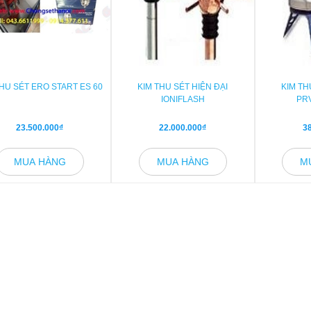
THUYẾT MINH CHỐNG SÉT THEO
THU SÉT ERO START ES 60
KIM THU SÉT HIỆN ĐẠI
KIM TH
CHUẨN VIỆT NAM
IONIFLASH
PR
27/01/2018
 DẪN LẮP ĐẶT, SỬ DỤNG THIẾT
23.500.000₫
22.000.000₫
38
NG SÉT: TRÁNH HƯ HẠI ĐỒ ĐIỆN
Công ty chống sét Gia Anh chúng
ỤNG
2018
giúp các bạn thuyết trình chống
MUA HÀNG
MUA HÀNG
M
Golf theo tiêu chuẩn Việt Nam 
ia đình đã lắp đặt thiết bị chống
THUYẾT MINH CHUNG 1. Hệ
uyền thống và đinh ninh đồ điện
chống sét tia tiên đạo E.S.E: 1
gia đình không bị ảnh hưởng khi
định nhóm công trình. Công tr
ưa bão. Nhưng thực tế không phải
dựng thuộc nhóm IV với những lý
ậy. Theo ông Phạm Tiến An TP
oanh, cán bộ tư vấn kỹ thuật
...