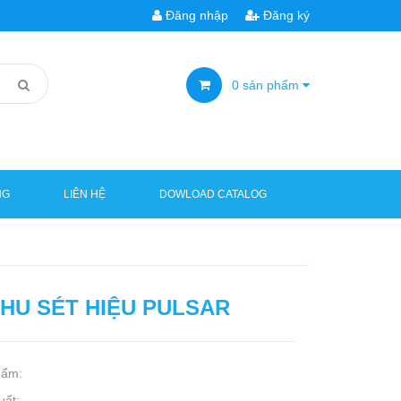
Đăng nhập
Đăng ký
0
sản phẩm
NG
LIÊN HỆ
DOWLOAD CATALOG
THU SÉT HIỆU PULSAR
hẩm:
uất: