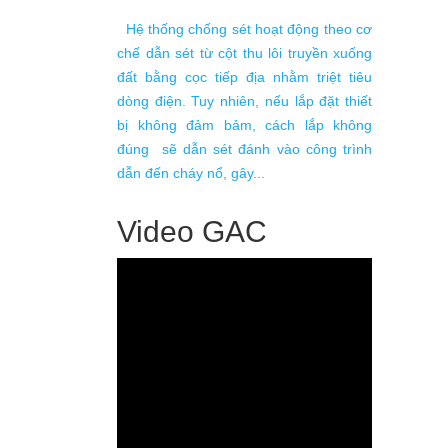
Hệ thống chống sét hoạt động theo cơ
chế dẫn sét từ cột thu lôi truyền xuống
đất bằng cọc tiếp địa nhằm triệt tiêu
THIẾT KẾ,
dòng điện. Tuy nhiên, nếu lắp đặt thiết
ỌN GÓI
bị không đảm bảm, cách lắp không
đúng sẽ dẫn sét đánh vào công trình
LẮP ĐẶ
dẫn đến cháy nổ, gây...
SÉT TI
g sét trọn gói
CHÂU Â
21/05/
ống sét phóng
Video GAC
ần dựa vào lý
Nhiều 
 tại công trình
chống 
đúng đắn cho
điển b
đinh n
bị ảnh
thực tế