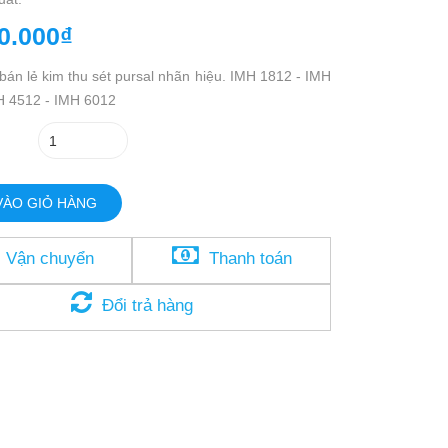
0.000₫
án lẻ kim thu sét pursal nhãn hiệu. IMH 1812 - IMH
H 4512 - IMH 6012
VÀO GIỎ HÀNG
Vận chuyển
Thanh toán
Đổi trả hàng