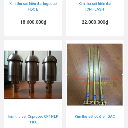
Kim thu sét hiện đại Ingesco
Kim thu sét hiện đại
PDC E
IONIFLASH
18.600.000₫
22.000.000₫
kim thu set Cirprotec CPT NLP
Kim thu sét cổ điển GAC
1100