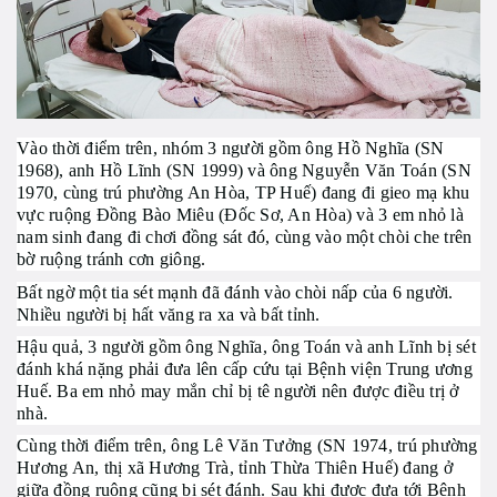
Vào thời điểm trên, nhóm 3 người gồm ông Hồ Nghĩa (SN
1968), anh Hồ Lĩnh (SN 1999) và ông Nguyễn Văn Toán (SN
1970, cùng trú phường An Hòa, TP Huế) đang đi gieo mạ khu
vực ruộng Đồng Bào Miêu (Đốc Sơ, An Hòa) và 3 em nhỏ là
nam sinh đang đi chơi đồng sát đó, cùng vào một chòi che trên
bờ ruộng tránh cơn giông.
Bất ngờ một tia sét mạnh đã đánh vào chòi nấp của 6 người.
Nhiều người bị hất văng ra xa và bất tỉnh.
Hậu quả, 3 người gồm ông Nghĩa, ông Toán và anh Lĩnh bị sét
đánh khá nặng phải đưa lên cấp cứu tại Bệnh viện Trung ương
Huế. Ba em nhỏ may mắn chỉ bị tê người nên được điều trị ở
nhà.
Cùng thời điểm trên, ông Lê Văn Tưởng (SN 1974, trú phường
Hương An, thị xã Hương Trà, tỉnh Thừa Thiên Huế) đang ở
giữa đồng ruộng cũng bị sét đánh. Sau khi được đưa tới Bệnh