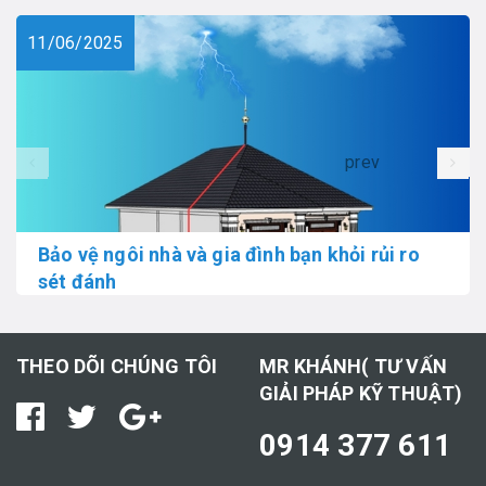
11/06/2025
prev
Bảo vệ ngôi nhà và gia đình bạn khỏi rủi ro
sét đánh
THEO DÕI CHÚNG TÔI
MR KHÁNH( TƯ VẤN
GIẢI PHÁP KỸ THUẬT)
0914 377 611