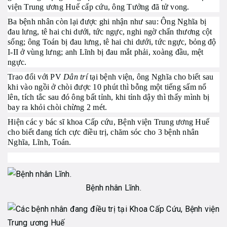
viện Trung ương Huế cấp cứu, ông Tưởng đã tử vong.
Ba bệnh nhân còn lại được ghi nhận như sau: Ông Nghĩa bị
đau lưng, tê hai chi dưới, tức ngực, nghi ngờ chấn thương cột
sống; ông Toán bị đau lưng, tê hai chi dưới, tức ngực, bỏng độ
I-II ở vùng lưng; anh Lĩnh bị đau mắt phải, xoàng đầu, mệt
ngực.
Trao đổi với PV
Dân trí
tại bệnh viện, ông Nghĩa cho biết sau
khi vào ngồi ở chòi được 10 phút thì bỗng một tiếng sấm nổ
lên, tích tắc sau đó ông bất tỉnh, khi tỉnh dậy thì thấy mình bị
bay ra khỏi chòi chừng 2 mét.
Hiện các y bác sĩ khoa Cấp cứu, Bệnh viện Trung ương Huế
cho biết đang tích cực điều trị, chăm sóc cho 3 bệnh nhân
Nghĩa, Lĩnh, Toán.
Bệnh nhân Lĩnh.