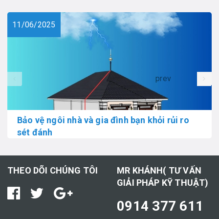
11/06/2025
prev
Bảo vệ ngôi nhà và gia đình bạn khỏi rủi ro
sét đánh
THEO DÕI CHÚNG TÔI
MR KHÁNH( TƯ VẤN
GIẢI PHÁP KỸ THUẬT)
0914 377 611