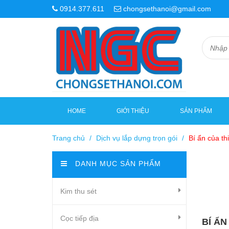
0914.377.611
chongsethanoi@gmail.com
HOME
GIỚI THIỆU
SẢN PHẨM
Trang chủ
/
Dịch vụ lắp dựng trọn gói
/
Bí ẩn của thi
DANH MỤC SẢN PHẨM
Kim thu sét
Cọc tiếp địa
BÍ ẨN