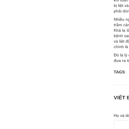
khi tuần
bị liệt 
phải dùn
Nhiều ng
trầm cảm
Khá lạ l
bệnh sa
và liệt 
chính là
Đó là lý
đưa ra t
TAGS
:
VIẾT 
Họ và tê