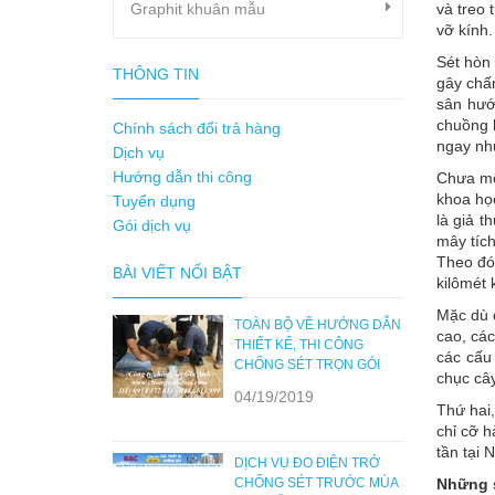
Graphit khuân mẫu
và treo
vỡ kính.
Sét hòn 
THÔNG TIN
gây chấ
sân hướ
chuồng 
Chính sách đổi trả hàng
ngay như
Dịch vụ
Hướng dẫn thi công
Chưa một
khoa học
Tuyển dụng
là giả t
Gói dịch vụ
mây tích
Theo đó,
BÀI VIẾT NỔI BẬT
kilômét 
Mặc dù c
TOÀN BỘ VỀ HƯỚNG DẪN
cao, các
THIẾT KẾ, THI CÔNG
các cấu
CHỐNG SÉT TRỌN GÓI
chục cây
04/19/2019
Thứ hai,
chỉ cỡ h
tần tại 
DỊCH VỤ ĐO ĐIỆN TRỞ
CHỐNG SÉT TRƯỚC MÙA
Những s