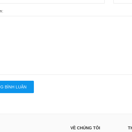
n:
G BÌNH LUẬN
VỀ CHÚNG TÔI
T