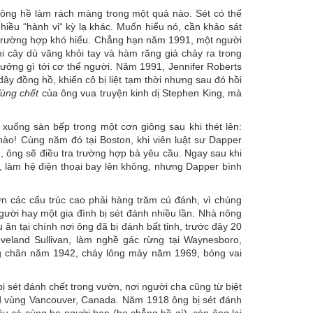
hông hề làm rách màng trong một quả nào. Sét có thể
hiều “hành vi“ kỳ lạ khác. Muốn hiểu nó, cần khảo sát
u trường hợp khó hiểu. Chẳng hạn năm 1991, một người
hi cây dù văng khỏi tay và hàm răng giả chảy ra trong
ởng gì tới cơ thể người. Năm 1991, Jennifer Roberts
ây đồng hồ, khiến cô bị liệt tạm thời nhưng sau đó hồi
ùng chết
của ông vua truyện kinh dị Stephen King, mà
xuống sàn bếp trong một cơn giông sau khi thét lên:
ế nào! Cùng năm đó tại
Boston
, khi viên luật sư Dapper
g, ông sẽ điều tra trường hợp bà yêu cầu. Ngay sau khi
hà, làm hệ điện thoại bay lên không, nhưng Dapper bình
lớn các cấu trúc cao phải hàng trăm cú đánh, vì chúng
người hay một gia đình bị sét đánh nhiều lần. Nhà nông
ăn tại chính nơi ông đã bị đánh bất tỉnh, trước đây 20
land Sullivan, làm nghề gác rừng tại Waynesboro,
ng chân năm 1942, cháy lông mày năm 1969, bỏng vai
 bị sét đánh chết trong vườn, nơi người cha cũng từ biệt
rd vùng
Vancouver
,
Canada
. Năm 1918 ông bị sét đánh