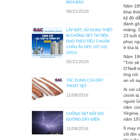
MƯA BÃO
Năm 189
08/21/2018
khai thô
kỹ độ d
đánh gô
miệng. 
LẮP ĐẶT, SỬ DỤNG THIẾT
23 tuổi 
BỊ CHỐNG SÉT TIA TIÊN
ĐẠO THEO TIÊU CHUẨN
phục nga
CHÂU ÂU NFC 107-102
ở bìa là
(2011)
Năm 19
05/21/2018
“Trời sẽ
O’Neill 
ông nói 
an vô sự
TÁC DỤNG CỦA DÂY
THOÁT SÉT
Ai nói c
11/08/2016
chính là
người Úc
năm cùn
Virgini
CHỐNG SÉT ĐỐI VỚI
năm 197
ĐƯỜNG DÂY ĐIỆN
Ít may m
11/08/2016
cõi đời 