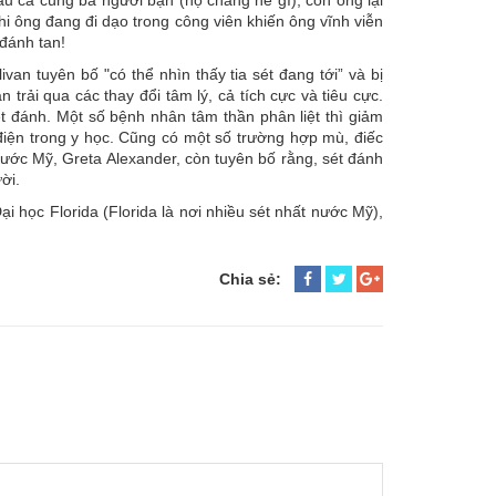
 câu cá cùng ba người bạn (họ chẳng hề gì), còn ông lại
hi ông đang đi dạo trong công viên khiến ông vĩnh viễn
đánh tan!
an tuyên bố "có thể nhìn thấy tia sét đang tới” và bị
trải qua các thay đổi tâm lý, cả tích cực và tiêu cực.
ét đánh. Một số bệnh nhân tâm thần phân liệt thì giảm
điện trong y học. Cũng có một số trường hợp mù, điếc
 nước Mỹ, Greta Alexander, còn tuyên bố rằng, sét đánh
ời.
i học Florida (Florida là nơi nhiều sét nhất nước Mỹ),
Chia sẻ: