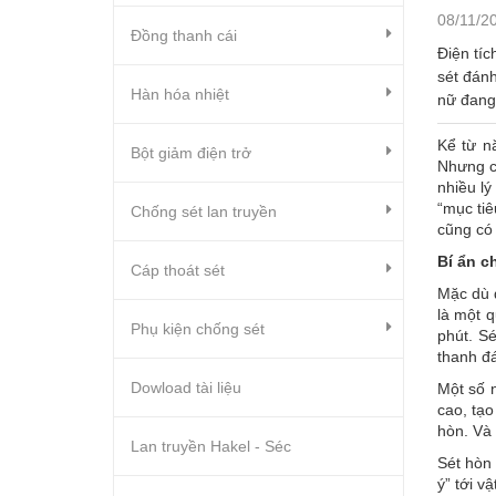
08/11/2
Đồng thanh cái
Điện tíc
sét đánh
Hàn hóa nhiệt
nữ đang 
Kể từ n
Bột giảm điện trở
Nhưng cò
nhiều lý
“mục ti
Chống sét lan truyền
cũng có 
Bí ẩn c
Cáp thoát sét
Mặc dù đ
là một q
Phụ kiện chống sét
phút. S
thanh đá
Dowload tài liệu
Một số n
cao, tạ
hòn. Và 
Lan truyền Hakel - Séc
Sét hòn 
ý” tới 