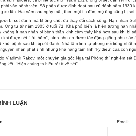
 tra tại
Flanders
, và bị liệt tức thời. Năm 1924, ông bị sét đánh khi đi
và phải vào bệnh viện. Số phận được định đoạt sau cú đánh năm 1930 k
g xe lăn. Hai năm sau ngày mất, theo một tin đồn, mộ ông cũng bị sét 
ười bị sét đánh mà không chết đã thay đổi cách sống. Nạn nhân Sulliv
. Ông tự tử năm 1983 ở tuổi 71. Khá phổ biến là hiện tượng nạn nhân 
à không ít nạn nhân bị bệnh thần kinh cảm thấy khá hơn sau khi bị s
u khi được sét “tới thăm”, hình như do được tác động giống như sốc 
đã khỏi bệnh sau khi bị sét đánh. Nhà tâm linh tự phong nổi tiếng nhất
 nguyên nhân phát sinh những khả năng tâm linh “kỳ diệu” của con ngư
 do Vladimir Rakov, một chuyên gia gốc Nga tại Phòng thí nghiệm sét Đạ
ổng kết: “Hiện chúng ta hiểu rất ít về sét”
BÌNH LUẬN
n:
Email: