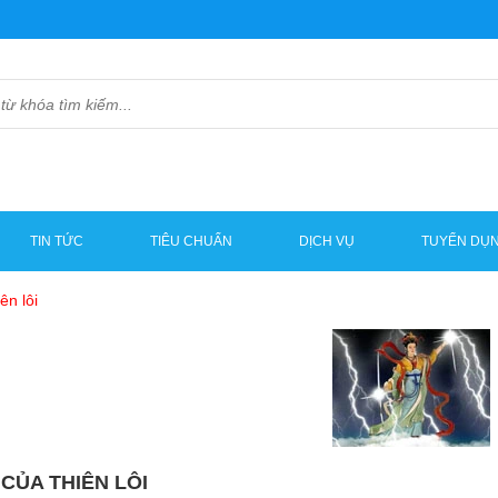
TIN TỨC
TIÊU CHUẨN
DỊCH VỤ
TUYỂN DỤ
ên lôi
 CỦA THIÊN LÔI