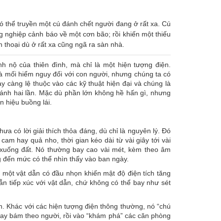
ó thể truyền một cú đánh chết người đang ở rất xa. Cú
g nghiệp cảnh báo về một cơn bão; rồi khiến một thiếu
n thoại dù ở rất xa cũng ngã ra sàn nhà.
nh nộ của thiên đình, mà chỉ là một hiện tượng điện.
là mối hiểm nguy đối với con người, nhưng chúng ta có
ày càng lệ thuộc vào các kỹ thuật hiện đại và chúng là
đánh hai lần. Mặc dù phần lớn không hề hấn gì, nhưng
n hiệu buồng lái.
ưa có lời giải thích thỏa đáng, dù chỉ là nguyên lý. Đó
am hay quả nho, thời gian kéo dài từ vài giây tới vài
y xuống đất. Nó thường bay cao vài mét, kèm theo âm
g đến mức có thể nhìn thấy vào ban ngày.
 một vật dẫn có đầu nhọn khiến mật độ điện tích tăng
n tiếp xúc với vật dẫn, chứ không có thể bay như sét
n. Khác với các hiện tượng điện thông thường, nó “chú
hay bám theo người, rồi vào “khám phá” các căn phòng