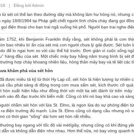
016 | Đăng bởi Admin
h từ sét có thể lan theo đường dây mà không làm hư hỏng nó, nhưng c
 ngày 18/8/1984 tại Pháp giết chết người lính chữa cháy đang gọi đồn
gọi điện thoại cho bạn trai ngã xuống hè phố. Người bạn trai nghe điệ
ăm 1752, khi Benjamin Franklin thấy rằng, sét không phải là cơn thị
n bao nhiêu bí ẩn của sét mà con người chưa lý giải được. Sét luôn 
 do để lo ngại hơn so với các thế hệ trước. Đơn giản vì cuộc sống ng
êu” hàng đầu của sét. Một chiếc máy bay hằng năm trung bình bị sét 
trường hợp cháy khoang nhiên liệu, hỏng thân máy bay và tê liệt các tí
hưa khám phá của sét hòn
ã được miêu tả kỹ từ thời Hy Lạp cổ, sét hòn là hiện tượng tự nhiên ch
uả cầu phát sáng di động trong cơn mưa sấm sét, kích thước cỡ quả c
ét hòn xuất hiện hầu như đồng thời với một tia sét đánh từ trên mâ
nh vào đồ đạc trước khi biến mất. Cũng có khi nó bay khá cao và sán
gười nhầm sét hòn với lửa St. Elmo, là ngọn lửa do sự phóng điện từ
o ra điện trường đủ mạnh. Lửa St. Elmo cũng có dạng cầu nhưng nó vẫ
nó có thời gian "sống" dài hơn sét hòn rất nhiều.
thường bay ngang với tốc độ vài mét/giây, nhưng cũng có khi đứng yê
vật dẫn và không dẫn điện như nhau. Hơn thế nữa, nó bay vòng quanh 