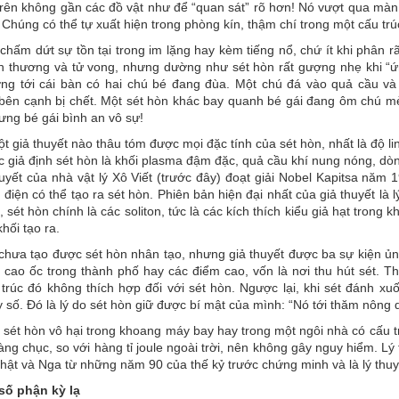
 trên không gần các đồ vật như để “quan sát” rõ hơn! Nó vượt qua mà
 Chúng có thể tự xuất hiện trong phòng kín, thậm chí trong một cấu tr
chấm dứt sự tồn tại trong im lặng hay kèm tiếng nổ, chứ ít khi phân 
n thương và tử vong, nhưng dường như sét hòn rất gượng nhẹ khi “ứ
ng tới cái bàn có hai chú bé đang đùa. Một chú đá vào quả cầu và
bên cạnh bị chết. Một sét hòn khác bay quanh bé gái đang ôm chú mè
ng bé gái bình an vô sự!
 giả thuyết nào thâu tóm được mọi đặc tính của sét hòn, nhất là độ l
 giả định sét hòn là khối plasma đậm đặc, quả cầu khí nung nóng, dòn
huyết của nhà vật lý Xô Viết (trước đây) đoạt giải Nobel Kapitsa nă
 điện có thể tạo ra sét hòn. Phiên bản hiện đại nhất của giả thuyết là 
 sét hòn chính là các soliton, tức là các kích thích kiểu giả hạt trong 
khối tạo ra.
hưa tạo được sét hòn nhân tạo, nhưng giả thuyết được ba sự kiện ủng
 cao ốc trong thành phố hay các điểm cao, vốn là nơi thu hút sét. T
 trúc đó không thích hợp đối với sét hòn. Ngược lại, khi sét đánh x
 số. Đó là lý do sét hòn giữ được bí mật của mình: “Nó tới thăm nông d
 sét hòn vô hại trong khoang máy bay hay trong một ngôi nhà có cấu tr
àng chục, so với hàng tỉ joule ngoài trời, nên không gây nguy hiểm. L
Nhật và Nga từ những năm 90 của thế kỷ trước chứng minh và là lý thuy
ố phận kỳ lạ