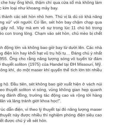
n che hay ống khói, thậm chí qua cửa sổ mà không làm
úc kim loại như khoang máy bay.
rã thành các sét hòn nhỏ hơn. Thú vị là dù có khả năng
ng xử” với người. Có lần, sét hòn bay chậm chạp qua
 gây nổ. Vậy mà em vô sự trong lúc 11 chú bò trong
o con trong lòng. Chạm vào sét hòn, chú mèo bị chết
inh động lớn và không bao giờ bay từ dưới lên. Các nhà
g điện kín hay khối hạt vũ trụ hội tụ… Đáng chú ý nhất
m 1955. Ông cho rằng năng lượng sóng vô tuyến từ đám
lý thuyết soliton (1975) của Handel tại ĐH Missouri, Mỹ.
không khí, do một maser khí quyển thể tích lớn tới nhiều
 hộ. Đầu tiên, sét không bao giờ xuất hiện ở vách núi
heo thuyết soliton vi sóng, vùng không gian hẹp quanh
uống đánh đồng, trường tác động cao và rộng tới hàng
ân và lảng tránh giới khoa học!”.
úc dẫn điện, vì theo lý thuyết tại đó năng lượng maser
ý thuyết này được nhiều thí nghiệm phóng điện siêu cao
ết được chú ý về sét hòn.