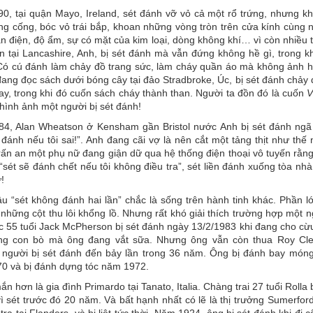
0, tại quận
Mayo
,
Ireland
, sét đánh vỡ vỏ cả một rổ trứng, nhưng k
ng cống, bóc vỏ trái bắp, khoan những vòng tròn trên cửa kính cùng n
ẫn điện, độ ẩm, sự có mặt của kim loại, dòng không khí… vì còn nhiề
n tại
Lancashire
, Anh, bị sét đánh mà vẫn đứng không hề gì, trong k
Có cú đánh làm chảy đồ trang sức, làm cháy quần áo mà không ảnh hư
đang đọc sách dưới bóng cây tại đảo Stradbroke, Úc, bị sét đánh chảy d
y, trong khi đó cuốn sách cháy thành than. Người ta đồn đó là cuốn
V
 hình ảnh một người bị sét đánh!
84, Alan Wheatson ở Kensham gần
Bristol
nước Anh bị sét đánh ngã 
 đánh nếu tôi sai!”. Anh đang cãi vợ là nên cắt một tảng thịt như th
trấn an một phụ nữ đang giận dữ qua hệ thống điện thoại vô tuyến rằn
“sét sẽ đánh chết nếu tôi không điều tra”, sét liền đánh xuống tòa n
!
âu “sét không đánh hai lần” chắc là sống trên hành tinh khác. Phần 
 những cột thu lôi khổng lồ. Nhưng rất khó giải thích trường hợp một 
 55 tuổi Jack McPherson bị sét đánh ngày 13/2/1983 khi đang cho cừu 
g con bò mà ông đang vắt sữa. Nhưng ông vẫn còn thua Roy Cleve
a, người bị sét đánh đến bảy lần trong 36 năm. Ông bị đánh bay mó
0 và bị đánh dựng tóc năm 1972.
ắn hơn là gia đình Primardo tại Tanato, Italia. Chàng trai 27 tuổi Rolla
vì sét trước đó 20 năm. Và bất hạnh nhất có lẽ là thị trưởng Sumerfo