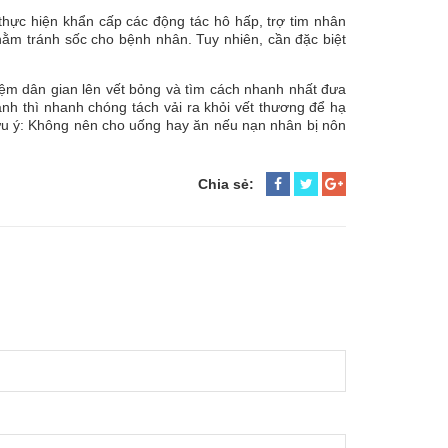
thực hiện khẩn cấp các động tác hô hấp, trợ tim nhân
hằm tránh sốc cho bệnh nhân. Tuy nhiên, cần đặc biệt
hiệm dân gian lên vết bỏng và tìm cách nhanh nhất đưa
nh thì nhanh chóng tách vải ra khỏi vết thương để hạ
 Lưu ý: Không nên cho uống hay ăn nếu nạn nhân bị nôn
Chia sẻ: