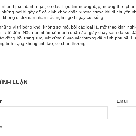
 nhân bị sét đánh ngất, có dấu hiệu tim ngừng đập, ngừng thở, phải 
m những nơi bị gãy để cố định chắc chắn xương trước khi di chuyển n
, không di dời nạn nhân nếu nghi ngờ bị gãy cột sống.
hững vị trí bỏng khô, không sờ mó, bôi các loại lá, mỡ theo kinh ng
ên y tế đến. Nếu nạn nhân có mảnh quần áo, giày cháy sém do sét đá
háo đồng hồ, trang sức, vật cứng tì vào vết thương để tránh phù nề.
ng tình trạng không tỉnh táo, có chấn thương.
BÌNH LUẬN
n:
Email:
n: