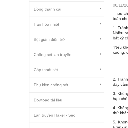
08/11/2
Đồng thanh cái
Theo ch
toàn cho
Hàn hóa nhiệt
1. Trán
Nhiều nạ
bất kỳ c
Bột giảm điện trở
"Nếu kh
xuống, c
Chống sét lan truyền
Cáp thoát sét
2. Tránh
dây cắm,
Phụ kiện chống sét
3. Không
hạn chế 
Dowload tài liệu
4. Không
thứ khác
Lan truyền Hakel - Séc
5. Khôn
Franklin