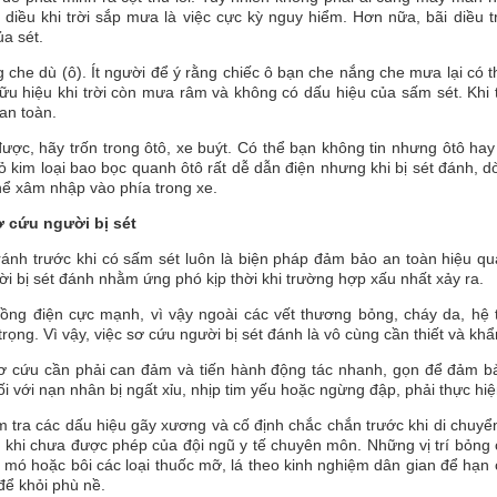
 diều khi trời sắp mưa là việc cực kỳ nguy hiểm. Hơn nữa, bãi diều t
a sét.
 che dù (ô). Ít người để ý rằng chiếc ô bạn che nắng che mưa lại có t
ữu hiệu khi trời còn mưa râm và không có dấu hiệu của sấm sét. Khi 
an toàn.
ược, hãy trốn trong ôtô, xe buýt. Có thể bạn không tin nhưng ôtô hay
ỏ kim loại bao bọc quanh ôtô rất dễ dẫn điện nhưng khi bị sét đánh, 
hể xâm nhập vào phía trong xe.
 cứu người bị sét
ránh trước khi có sấm sét luôn là biện pháp đảm bảo an toàn hiệu qu
i bị sét đánh nhằm ứng phó kịp thời khi trường hợp xấu nhất xảy ra.
uồng điện cực mạnh, vì vậy ngoài các vết thương bỏng, cháy da, hệ t
rọng. Vì vậy, việc sơ cứu người bị sét đánh là vô cùng cần thiết và khẩ
ơ cứu cần phải can đảm và tiến hành động tác nhanh, gọn để đảm b
i với nạn nhân bị ngất xỉu, nhịp tim yếu hoặc ngừng đập, phải thực hiệ
 tra các dấu hiệu gãy xương và cố định chắc chắn trước khi di chuyể
g khi chưa được phép của đội ngũ y tế chuyên môn.
Những vị trí bỏng
mó hoặc bôi các loại thuốc mỡ, lá theo kinh nghiệm dân gian để hạn 
để khỏi phù nề.