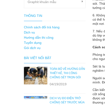
Graphit khuân mẫu
sót. Thả
tưởng củ
6. Không
THÔNG TIN
có thể h
một nơi 
Chính sách đổi trả hàng
7. Nếu đ
Dịch vụ
dù lớp v
Hướng dẫn thi công
không t
Tuyển dụng
Cách sơ
Gói dịch vụ
Phòng t
BÀI VIẾT NỔI BẬT
cho ngườ
Sét là l
TOÀN BỘ VỀ HƯỚNG DẪN
nghiêm t
THIẾT KẾ, THI CÔNG
CHỐNG SÉT TRỌN GÓI
Người s
mình. Đố
04/19/2019
Cần kiểm
cột sốn
được sờ 
DỊCH VỤ ĐO ĐIỆN TRỞ
thương 
CHỐNG SÉT TRƯỚC MÙA