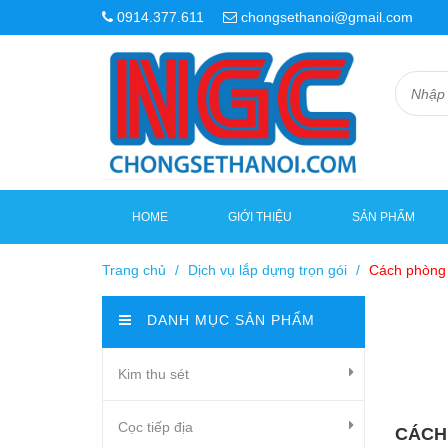
0914.377.611
chongsethanoi@gmail.com
HOME
GIỚI THIỆU
SẢN PHẨM
Trang chủ
/
Dịch vụ lắp dựng trọn gói
/
Cách phòng 
DANH MỤC SẢN PHẨM
Kim thu sét
Cọc tiếp địa
CÁCH