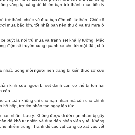
rống vắng lại càng dễ khiến bạn trở thành mục tiêu lý
hể trở thành chiếc vé đưa bạn đến cõi tử thần. Chiếc ô
trời mưa bão lớn, tốt nhất bạn nên thu ô và trú mưa ở
 xe buýt là nơi trú mưa và tránh sét khá lý tưởng. Mặc
dòng điện sẽ truyền xung quanh xe cho tới mặt đất, chứ
ả nhất. Song mỗi người nên trang bị kiến thức sơ cứu
hần kinh của người bị sét đánh còn có thể bị tổn hại
n cấp.
ảo an toàn không chỉ cho nạn nhân mà còn cho chính
n hô hấp, trợ tim nhân tạo ngay lập tức.
n nạn nhân. Lưu ý: Không được di dời nạn nhân bị gãy
 cần để khô tự nhiên và đưa đến nhân viên y tế. Không
chế nhiễm trùng. Tránh để các vật cứng cọ xát vào vết