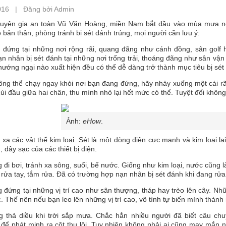
016 | Đăng bởi Admin
uyên gia an toàn Vũ Văn Hoàng, miền Nam bắt đầu vào mùa mưa nê
 bản thân, phòng tránh bị sét đánh trúng, mọi người cần lưu ý:
h đứng tại những nơi rộng rãi, quang đãng như cánh đồng, sân golf 
n nhân bị sét đánh tại những nơi trống trải, thoáng đãng như sân vận 
hướng ngại nào xuất hiện đều có thể dễ dàng trở thành mục tiêu bị sé
ông thể chạy ngay khỏi nơi bạn đang đứng, hãy nhảy xuống một cái r
úi đầu giữa hai chân, thu mình nhỏ lại hết mức có thể. Tuyệt đối khô
Ảnh:
eHow
.
 xa các vật thể kim loại. Sét là một dòng điện cực mạnh và kim loại lại
 dây sạc của các thiết bị điện.
 đi bơi, tránh xa sông, suối, bể nước. Giống như kim loại, nước cũng 
rửa tay, tắm rửa. Đã có trường hợp nạn nhân bị sét đánh khi đang rửa 
 đứng tại những vị trí cao như sân thượng, tháp hay trèo lên cây. N
. Thế nên nếu bạn leo lên những vị trí cao, vô tình tự biến mình thành
g thả diều khi trời sắp mưa. Chắc hẳn nhiều người đã biết câu chu
 để phát minh ra cột thu lôi. Tuy nhiên không phải ai cũng may mắn 