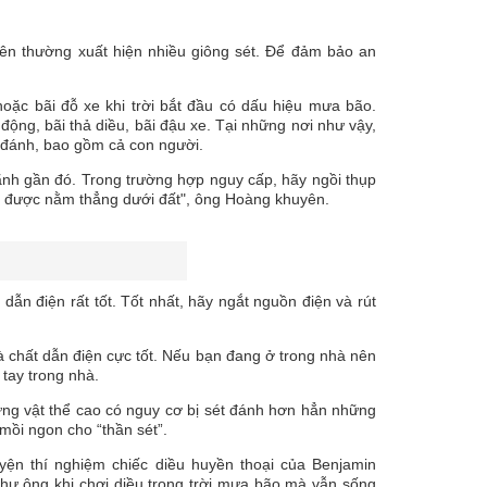
n thường xuất hiện nhiều giông sét. Để đảm bảo an
hoặc bãi đỗ xe khi trời bắt đầu có dấu hiệu mưa bão.
động, bãi thả diều, bãi đậu xe. Tại những nơi như vậy,
t đánh, bao gồm cả con người.
ãnh gần đó. Trong trường hợp nguy cấp, hãy ngồi thụp
ng được nằm thẳng dưới đất", ông Hoàng khuyên.
 dẫn điện rất tốt. Tốt nhất, hãy ngắt nguồn điện và rút
là chất dẫn điện cực tốt. Nếu bạn đang ở trong nhà nên
tay trong nhà.
hững vật thể cao có nguy cơ bị sét đánh hơn hẳn những
 mồi ngon cho “thần sét”.
yện thí nghiệm chiếc diều huyền thoại của Benjamin
như ông khi chơi diều trong trời mưa bão mà vẫn sống