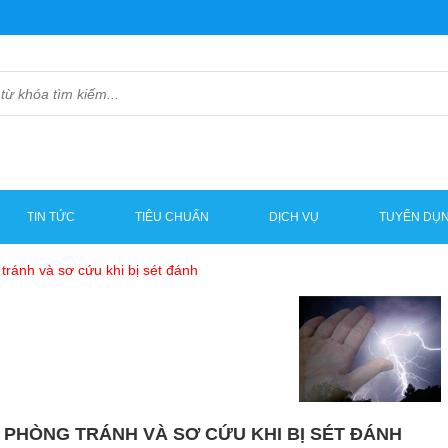
TIN TỨC
TIÊU CHUẨN
DỊCH VỤ
TUYỂN DỤ
tránh và sơ cứu khi bị sét đánh
 PHÒNG TRÁNH VÀ SƠ CỨU KHI BỊ SÉT ĐÁNH