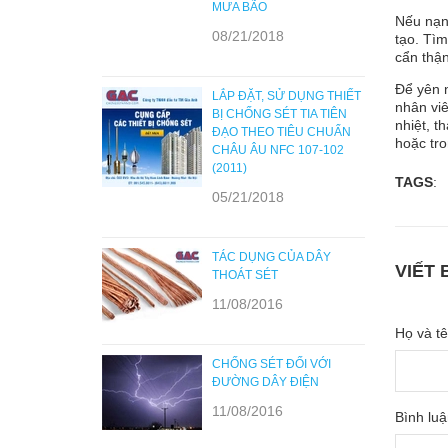
MƯA BÃO
Nếu nạn
08/21/2018
tạo. Tì
cẩn thận
Để yên n
LẮP ĐẶT, SỬ DỤNG THIẾT
nhân vi
BỊ CHỐNG SÉT TIA TIÊN
nhiệt, t
ĐẠO THEO TIÊU CHUẨN
hoặc tro
CHÂU ÂU NFC 107-102
(2011)
TAGS
:
05/21/2018
TÁC DỤNG CỦA DÂY
VIẾT 
THOÁT SÉT
11/08/2016
Họ và tê
CHỐNG SÉT ĐỐI VỚI
ĐƯỜNG DÂY ĐIỆN
11/08/2016
Bình luậ