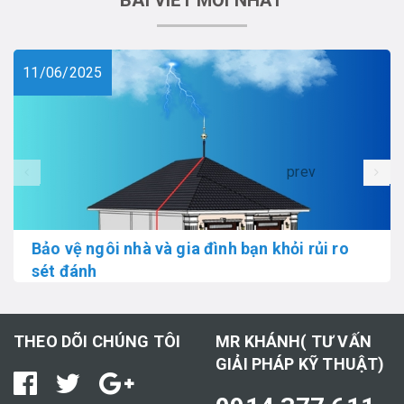
BÀI VIẾT MỚI NHẤT
11/06/2025
prev
Bảo vệ ngôi nhà và gia đình bạn khỏi rủi ro
sét đánh
THEO DÕI CHÚNG TÔI
MR KHÁNH( TƯ VẤN
GIẢI PHÁP KỸ THUẬT)