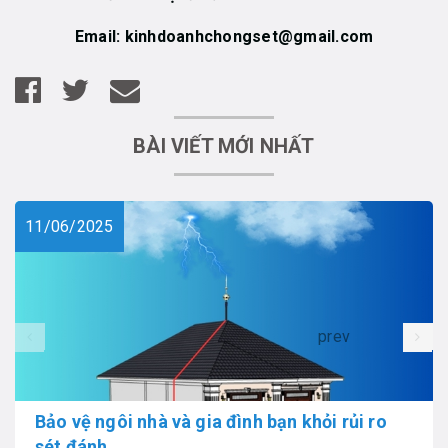
Email: kinhdoanhchongset@gmail.com
BÀI VIẾT MỚI NHẤT
11/06/2025
prev
Bảo vệ ngôi nhà và gia đình bạn khỏi rủi ro
sét đánh