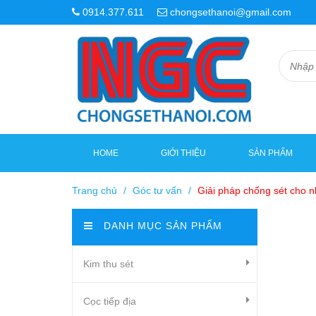
0914.377.611
chongsethanoi@gmail.com
HOME
GIỚI THIỆU
SẢN PHẨM
Trang chủ
/
Góc tư vấn
/
Giải pháp chống sét cho 
DANH MỤC SẢN PHẨM
Kim thu sét
Cọc tiếp địa