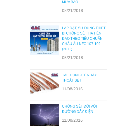
MƯA BÃO
08/21/2018
LẮP ĐẶT, SỬ DỤNG THIẾT
BỊ CHỐNG SÉT TIA TIÊN
ĐẠO THEO TIÊU CHUẨN
CHÂU ÂU NFC 107-102
(2011)
05/21/2018
TÁC DỤNG CỦA DÂY
THOÁT SÉT
11/08/2016
CHỐNG SÉT ĐỐI VỚI
ĐƯỜNG DÂY ĐIỆN
11/08/2016