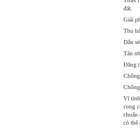
Thiết b
đất.
Giải p
Thu bắt
Dẫn sé
Tản nh
Đẳng t
Chống 
Chống 
Vì tín
cung c
chuẩn 
có th