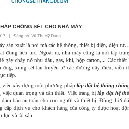
 PHÁP CHỐNG SÉT CHO NHÀ MÁY
017 | Đăng bởi Vũ Thị Mỹ Dung
y sản xuất là nơi mà các hệ thống, thiết bị điện, điện tử
ạt động liên tục. Ngoài ra, nhà máy cũng là nơi tập tru
 gây cháy nổ như dầu, gas, khí, hộp carton,... Các thiết b
m ứng, xung sét lan truyền từ các đường dây điện, viễn th
ực tiếp.
, việc xây dựng một phương pháp
lắp đặt hệ thống chốn
g việc quan trọng và cần thiết. Việc trang bị
lắp đặt hệ 
 đảm bảo an toàn cho con người và thiết bị. Đồng thời đả
g cấp dịch vụ cho khách hàng của công ty được hoạt động 
 lực và tài sản.