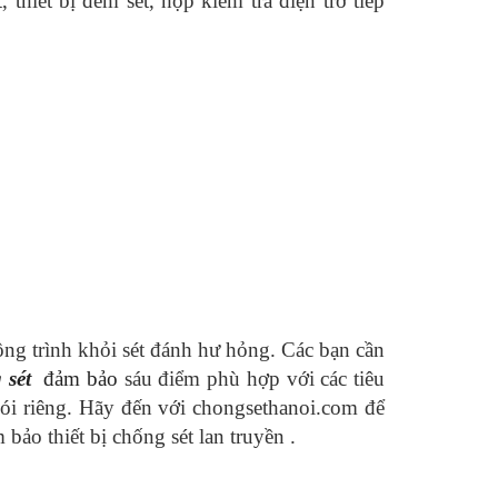
, thiết bị đếm sét, hộp kiểm tra điện trở tiếp
g trình khỏi sét đánh hư hỏng. Các bạn cần
 sét
đảm bảo
sáu điểm phù hợp với các tiêu
i riêng. Hãy đến với chongsethanoi.com để
bảo thiết bị chống sét lan truyền .