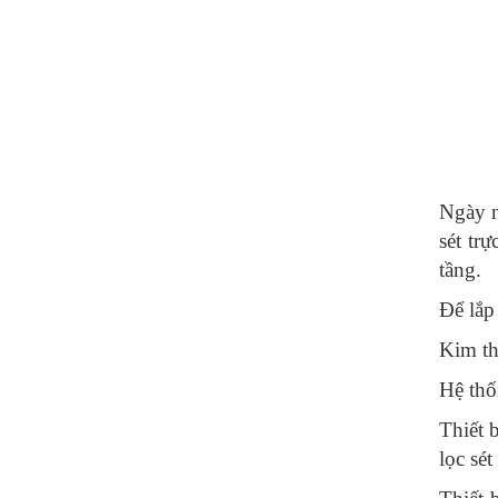
Ngày n
sét trự
tầng.
Để lắ
Kim thu
Hệ thố
Thiết b
lọc sét