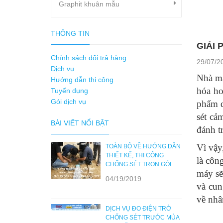
Graphit khuân mẫu
THÔNG TIN
GIẢI
Chính sách đổi trả hàng
29/07/2
Dịch vụ
Nhà má
Hướng dẫn thi công
hóa ho
Tuyển dụng
Gói dịch vụ
phẩm dễ
sét cả
BÀI VIẾT NỔI BẬT
đánh tr
Vì vậy
TOÀN BỘ VỀ HƯỚNG DẪN
THIẾT KẾ, THI CÔNG
là côn
CHỐNG SÉT TRỌN GÓI
máy sẽ
04/19/2019
và cun
về nhân
DỊCH VỤ ĐO ĐIỆN TRỞ
CHỐNG SÉT TRƯỚC MÙA