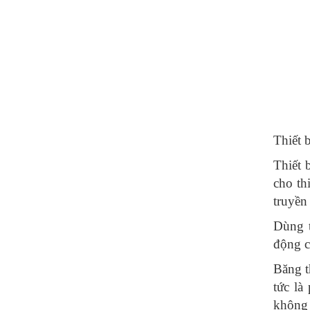
Thiết b
Thiết 
cho th
truyền
Dùng t
động 
Băng t
tức là
không 