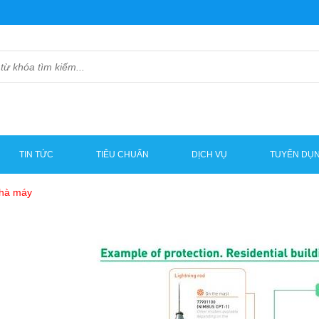
TIN TỨC
TIÊU CHUẨN
DỊCH VỤ
TUYỂN DỤ
nhà máy