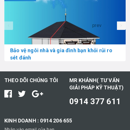
prev
Bảo vệ ngôi nhà và gia đình bạn khỏi rủi ro
sét đánh
THEO DÕI CHÚNG TÔI
MR KHÁNH( TƯ VẤN
GIẢI PHÁP KỸ THUẬT)
0914 377 611
KINH DOANH : 0914 206 655
Nhập vào email của bạn