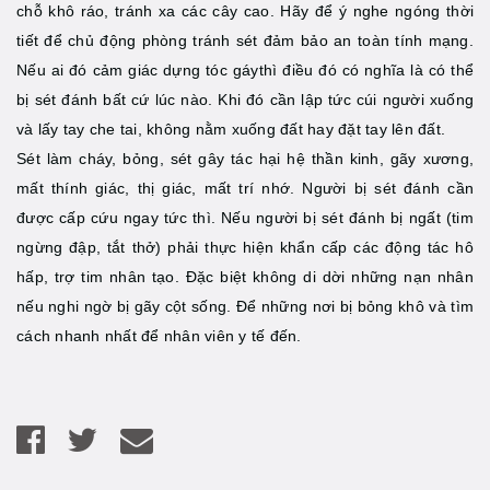
chỗ khô ráo, tránh xa các cây cao. Hãy để ý nghe ngóng thời
tiết để chủ động phòng tránh sét đảm bảo an toàn tính mạng.
Nếu ai đó cảm giác dựng tóc gáythì điều đó có nghĩa là có thể
bị sét đánh bất cứ lúc nào. Khi đó cần lập tức cúi người xuống
và lấy tay che tai, không nằm xuống đất hay đặt tay lên đất.
Sét làm cháy, bỏng, sét gây tác hại hệ thần kinh, gãy xương,
mất thính giác, thị giác, mất trí nhớ. Người bị sét đánh cần
được cấp cứu ngay tức thì. Nếu người bị sét đánh bị ngất (tim
ngừng đập, tắt thở) phải thực hiện khẩn cấp các động tác hô
hấp, trợ tim nhân tạo. Đặc biệt không di dời những nạn nhân
nếu nghi ngờ bị gãy cột sống. Để những nơi bị bỏng khô và tìm
cách nhanh nhất để nhân viên y tế đến.