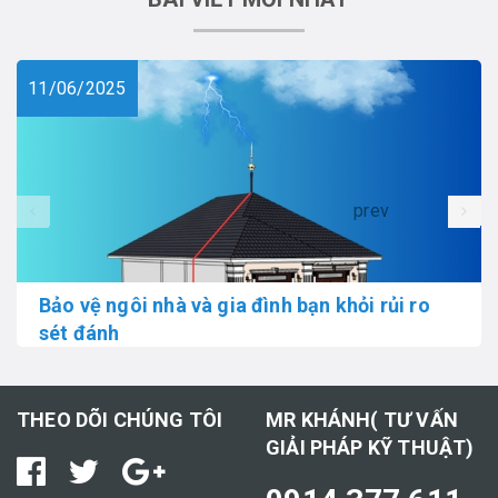
11/06/2025
prev
Bảo vệ ngôi nhà và gia đình bạn khỏi rủi ro
sét đánh
THEO DÕI CHÚNG TÔI
MR KHÁNH( TƯ VẤN
GIẢI PHÁP KỸ THUẬT)