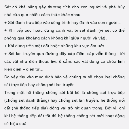
Sét có khả năng gây thương tích cho con người và phá hủy
nhà cửa qua nhiều cách thức khác nhau.
+ Sét đánh trực tiếp vào công trình hay đánh vào con người…
+ Khi tiếp xúc hoặc đứng cạnh vật bị sét đánh (vì sét có thể
phóng qua khoảng cách không khí giữa người và vật).
+ Khi đứng trên mặt đất hoặc những khu vực ẩm ướt.
+ Sét lan truyền qua đường dây cáp điện, cáp viễn thông…tới
các vật như điện thoại, tivi, ổ cắm, các vật dụng có chứa linh
kiện điện – điện tử…
Do vậy tùy vào mục đích bảo vệ chúng ta sẽ chọn loại chống
sét trực tiếp hay chống sét lan truyền.
Trong một hệ thống chống sét bất kể là chống sét trực tiếp
(chống sét đánh thẳng) hay chống sét lan truyền, hệ thống nối
đất (hệ thống tiếp địa) đóng vai trò rất quan trọng. Bởi vì, chỉ
khi hệ thống tiếp đất tốt thì hệ thống chống sét mới hoạt động
có hiệu quả.