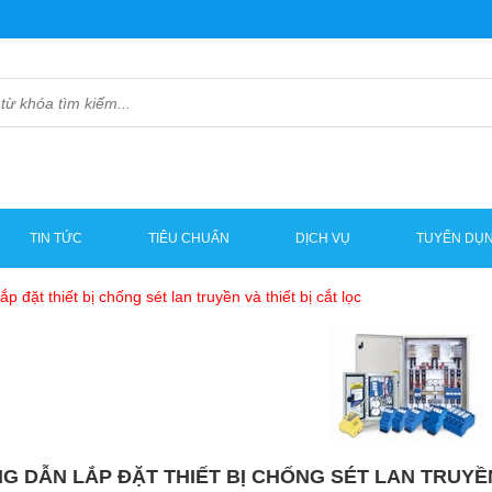
TIN TỨC
TIÊU CHUẨN
DỊCH VỤ
TUYỂN DỤ
p đặt thiết bị chống sét lan truyền và thiết bị cắt lọc
 DẪN LẮP ĐẶT THIẾT BỊ CHỐNG SÉT LAN TRUYỀN