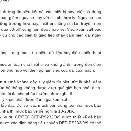
ảo vệ?
đường tín hiệu kết nối các thiết bị này. Việc sử dụng
pháp giảm nguy cơ này với chi phí hợp lý. Nguy cơ cao
hững trường hợp này, thiết bị chống sét lan truyền nên
ài quá 30-50’ cũng nên được bảo vệ. Việc xoắn và/hoặc
đủ cho các thiết bị giao tiếp nhạy cảm hiện đại ngày
ùng trong mạch tín hiệu, dữ liệu hay điều khiển hoạt
 mức an toàn cho thiết bị và không ảnh hưởng đến điện
chọn phù hợp với điện áp làm việc cực đại của mạch.
ơn tru mà không gây suy giảm tín hiệu tức là phải đảm
của hệ thống không được vượt quá giới hạn nhất định.
rate tối đa cho phép thường được ghi rõ.
 lý khác phải được đánh giá xem xét.
rí lắp đặt. Đối với các mạch bên trong tòa nhà, mức bảo
a nhà thì mức bảo vệ đề nghị là 10-20kA.
ên. Ví dụ CRITEC DEP-RS232/9/9 được thiết kế để bảo
3 được xác định bằng tiêu chuẩn DEP-RS232/9/9 có thể