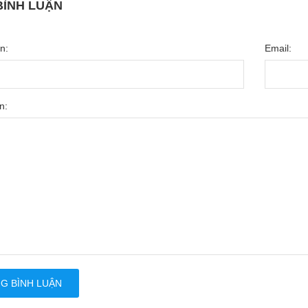
BÌNH LUẬN
n:
Email:
n:
G BÌNH LUẬN