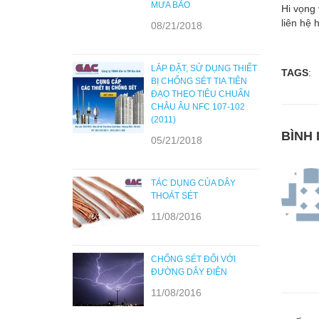
MƯA BÃO
Hi vọng 
liên hệ 
08/21/2018
LẮP ĐẶT, SỬ DỤNG THIẾT
TAGS
:
BỊ CHỐNG SÉT TIA TIÊN
ĐẠO THEO TIÊU CHUẨN
CHÂU ÂU NFC 107-102
(2011)
BÌNH 
05/21/2018
TÁC DỤNG CỦA DÂY
THOÁT SÉT
11/08/2016
CHỐNG SÉT ĐỐI VỚI
ĐƯỜNG DÂY ĐIỆN
11/08/2016