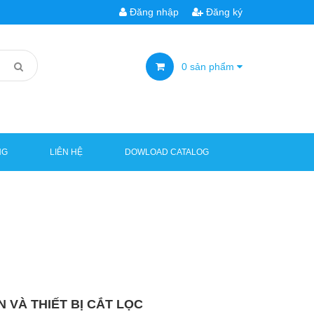
Đăng nhập
Đăng ký
0
sản phẩm
NG
LIÊN HỆ
DOWLOAD CATALOG
 VÀ THIẾT BỊ CẮT LỌC