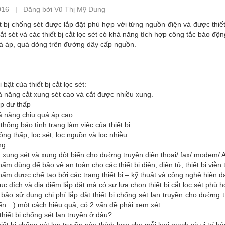
016 | Đăng bởi Vũ Thị Mỹ Dung
t bị chống sét được lắp đặt phù hợp với từng nguồn điện và được thiế
 cắt sét và các thiết bị cắt lọc sét có khả năng tích hợp công tắc báo độ
á áp, quá dòng trên đường dây cấp nguồn.
bật của thiết bị cắt lọc sét:
 năng cắt xung sét cao và cắt được nhiều xung.
áp dư thấp
ả năng chịu quá áp cao
thống báo tình trạng làm việc của thiết bị
ông thấp, lọc sét, lọc nguồn và lọc nhiễu
g:
xung sét và xung đột biến cho đường truyền điện thoại/ fax/ modem/ 
ẩm dùng để bảo vệ an toàn cho các thiết bị điện, điện tử, thiết bị viễn
ẩm được chế tạo bởi các trang thiết bị – kỹ thuật và công nghệ hiện đạ
c đích và địa điểm lắp đặt mà có sự lựa chọn thiết bị cắt lọc sét phù h
ảo sử dụng chi phí lắp đặt thiết bị chống sét lan truyền cho đường t
ển…) một cách hiệu quả, có 2 vấn đề phải xem xét:
thiết bị chống sét lan truyền ở đâu?