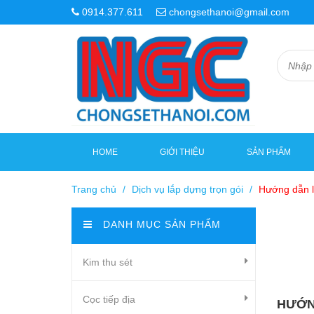
0914.377.611
chongsethanoi@gmail.com
HOME
GIỚI THIỆU
SẢN PHẨM
Trang chủ
/
Dịch vụ lắp dựng trọn gói
/
Hướng dẫn lắ
DANH MỤC SẢN PHẨM
Kim thu sét
Cọc tiếp địa
HƯỚNG