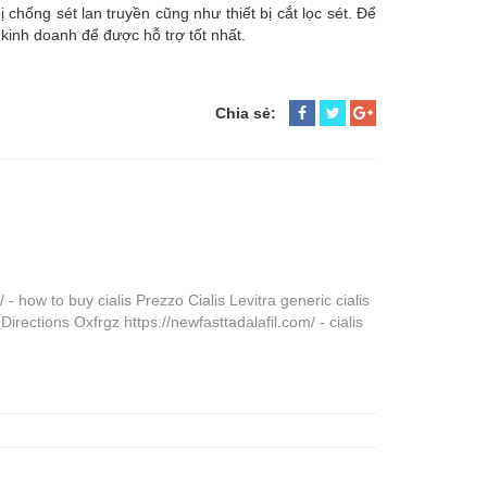
 chống sét lan truyền cũng như thiết bị cắt lọc sét. Để
 kinh doanh để được hỗ trợ tốt nhất.
Chia sẻ:
 - how to buy cialis Prezzo Cialis Levitra generic cialis
irections Oxfrgz https://newfasttadalafil.com/ - cialis