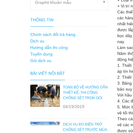
+ Loại t
Graphit khuân mẫu
+ Vị trí
Các thiế
các hàng
THÔNG TIN
nhất hiệ
được lắp
Chính sách đổi trả hàng
bọc dây
Dịch vụ
nay.
Hướng dẫn thi công
Làm sao 
Năm thô
Tuyển dụng
động hi
Gói dịch vụ
1. Thiết
áp tín h
BÀI VIẾT NỔI BẬT
2. Thiết
3. Băng 
TOÀN BỘ VỀ HƯỚNG DẪN
bảo suy 
THIẾT KẾ, THI CÔNG
Với hầu 
CHỐNG SÉT TRỌN GÓI
4. Các đ
04/19/2019
5. Mức b
vệ tối t
Theo cá
DỊCH VỤ ĐO ĐIỆN TRỞ
vệ các 
CHỐNG SÉT TRƯỚC MÙA
được sử 