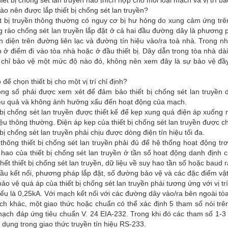
hiết bị chống sét lan truyền nào thích hợp cho mỗi loại mạch và vị trí b
 nào nên được lắp thiết bị chống sét lan truyền?
t bị truyền thông thường có nguy cơ bị hư hỏng do xung cảm ứng trên 
 rào chống sét lan truyền lắp đặt ở cả hai đầu đường dây là phương 
n diện trên đường liên lạc và đường tín hiệu vào/ra toà nhà. Trong n
 ở điểm đi vào tòa nhà hoặc ở đầu thiết bị. Dây dẫn trong tòa nhà d
 chỉ bảo vệ một mức độ nào đó, không nên xem đây là sự bảo vệ đầy 
để chọn thiết bị cho một vị trí chỉ định?
ng số phải được xem xét để đảm bảo thiết bị chống sét lan truyền d
ệu quả và không ảnh hưởng xấu đến hoạt động của mạch.
 bị chống sét lan truyền được thiết kế để kẹp xung quá điện áp xuống
iệu thông thường. Điện áp kẹp của thiết bị chống sét lan truyền được 
 bị chống sét lan truyền phải chịu được dòng điện tín hiệu tối đa.
thông thiết bị chống sét lan truyền phải đủ để hệ thống hoạt động tr
hao của thiết bị chống sét lan truyền ở tần số hoạt động danh định 
hết thiết bị chống sét lan truyền, dữ liệu về suy hao tần số hoặc baud 
ầu kết nối, phương pháp lắp đặt, số đường bảo vệ và các đặc điểm vật
ảo vệ quá áp của thiết bị chống sét lan truyền phải tương ứng với vị t
hiểu là 0,25kA. Với mạch kết nối với các đường dây vào/ra bên ngoài tò
ch khác, một giao thức hoặc chuẩn có thể xác định 5 tham số nói tr
mạch đáp ứng tiêu chuẩn V. 24 EIA-232. Trong khi đó các tham số 1-
dụng trong giao thức truyền tín hiệu RS-233.