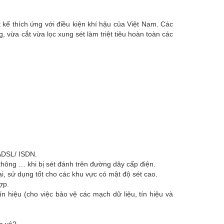
t kế thích ứng với điều kiện khí hậu của Việt Nam. Các
ng, vừa cắt vừa lọc xung sét làm triệt tiêu hoàn toàn các
ADSL/ ISDN.
 thông … khi bị sét đánh trên đường dây cấp điện.
i, sử dụng tốt cho các khu vực có mật độ sét cao.
ợp.
ín hiệu (cho việc bảo vệ các mạch dữ liệu, tín hiệu và