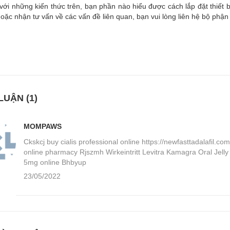
với những kiến thức trên, bạn phần nào hiểu được cách lắp đặt thiết bị
hoặc nhận tư vấn về các vấn đề liên quan, bạn vui lòng liên hệ bộ phận
LUẬN (1)
MOMPAWS
Ckskcj buy cialis professional online https://newfasttadalafil.com/
online pharmacy Rjszmh Wirkeintritt Levitra Kamagra Oral Jelly D
5mg online Bhbyup
23/05/2022