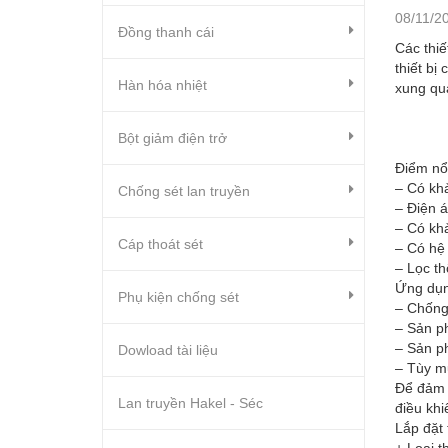
08/11/2
Đồng thanh cái
Các thiế
thiết bị
Hàn hóa nhiệt
xung qu
Bột giảm điện trở
Điểm nổi 
– Có khả
Chống sét lan truyền
– Điện 
– Có kh
Cáp thoát sét
– Có hệ 
– Lọc th
Ứng dụn
Phụ kiện chống sét
– Chống 
– Sản ph
– Sản ph
Dowload tài liệu
– Tùy mụ
Để đảm b
Lan truyền Hakel - Séc
điều khi
Lắp đặt 