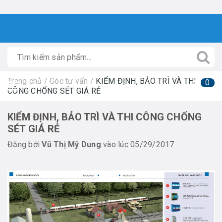
Trang chủ
/
Góc tư vấn
/
KIỂM ĐỊNH, BẢO TRÌ VÀ THI
0
CÔNG CHỐNG SÉT GIÁ RẺ
KIỂM ĐỊNH, BẢO TRÌ VÀ THI CÔNG CHỐNG
SÉT GIÁ RẺ
Đăng bởi
Vũ Thị Mỹ Dung
vào lúc 05/29/2017