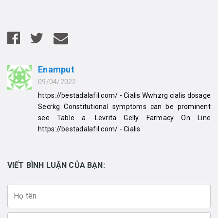
Enamput
09/04/2022
https://bestadalafil.com/ - Cialis Wwhzrg cialis dosage
Secrkg Constitutional symptoms can be prominent
see Table a. Levrita Gelly Farmacy On Line
https://bestadalafil.com/ - Cialis
VIẾT BÌNH LUẬN CỦA BẠN: