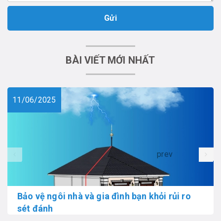
Gửi
BÀI VIẾT MỚI NHẤT
11/06/2025
prev
Bảo vệ ngôi nhà và gia đình bạn khỏi rủi ro
sét đánh