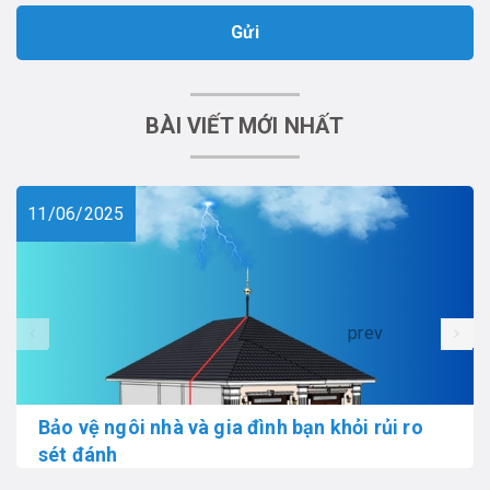
Gửi
BÀI VIẾT MỚI NHẤT
11/06/2025
prev
Bảo vệ ngôi nhà và gia đình bạn khỏi rủi ro
sét đánh