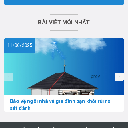
BÀI VIẾT MỚI NHẤT
11/06/2025
prev
Bảo vệ ngôi nhà và gia đình bạn khỏi rủi ro
sét đánh