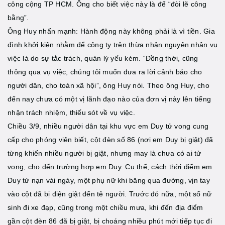
công cộng TP HCM. Ông cho biết việc này là để “đòi lẽ công
bằng”.
Ông Huy nhấn mạnh: Hành động này không phải là vì tiền. Gia
đình khởi kiện nhằm để công ty trên thừa nhận nguyên nhân vụ
việc là do sự tắc trách, quản lý yếu kém. “Đồng thời, cũng
thông qua vụ việc, chúng tôi muốn đưa ra lời cảnh báo cho
người dân, cho toàn xã hội”, ông Huy nói. Theo ông Huy, cho
đến nay chưa có một vị lãnh đạo nào của đơn vị này lên tiếng
nhận trách nhiệm, thiếu sót về vụ việc.
Chiều 3/9, nhiều người dân tại khu vực em Duy tử vong cung
cấp cho phóng viên biết, cột đèn số 86 (nơi em Duy bị giật) đã
từng khiến nhiều người bị giật, nhưng may là chưa có ai tử
vong, cho đến trường hợp em Duy. Cụ thể, cách thời điểm em
Duy tử nạn vài ngày, một phụ nữ khi băng qua đường, vịn tay
vào cột đã bị điện giật đến tê người. Trước đó nữa, một số nữ
sinh đi xe đạp, cũng trong một chiều mưa, khi đến địa điểm
gần cột đèn 86 đã bị giật, bị choáng nhiều phút mới tiếp tục đi