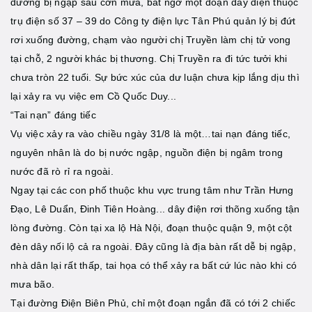
đường bị ngập sau cơn mưa, bất ngờ một đoạn dây điện thuộc
trụ điện số 37 – 39 do Công ty điện lực Tân Phú quản lý bị đứt
rơi xuống đường, chạm vào người chị Truyền làm chị tử vong
tại chỗ, 2 người khác bị thương. Chị Truyền ra đi tức tưởi khi
chưa tròn 22 tuổi. Sự bức xúc của dư luận chưa kịp lắng dịu thì
lại xảy ra vụ việc em Cồ Quốc Duy...
“Tai nạn” đáng tiếc
Vụ việc xảy ra vào chiều ngày 31/8 là một…tai nạn đáng tiếc,
nguyên nhân là do bị nước ngập, nguồn điện bị ngâm trong
nước đã rò rỉ ra ngoài.
Ngay tại các con phố thuộc khu vực trung tâm như Trần Hưng
Đạo, Lê Duẩn, Đinh Tiên Hoàng... dây điện rơi thõng xuống tận
lòng đường. Còn tại xa lộ Hà Nội, đoạn thuộc quận 9, một cột
đèn dây nối lộ cả ra ngoài. Đây cũng là địa bàn rất dễ bị ngập,
nhà dân lại rất thấp, tai họa có thể xảy ra bất cứ lúc nào khi có
mưa bão.
Tại đường Điện Biên Phủ, chỉ một đoạn ngắn đã có tới 2 chiếc