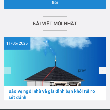
Gửi
BÀI VIẾT MỚI NHẤT
11/06/2025
prev
Bảo vệ ngôi nhà và gia đình bạn khỏi rủi ro
sét đánh