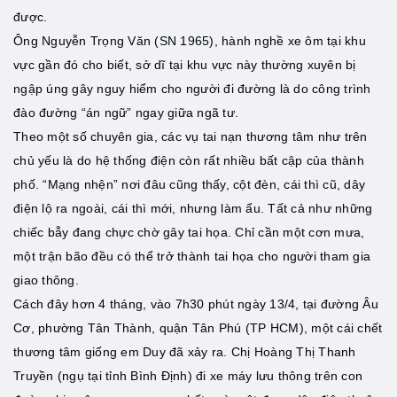
được.
Ông Nguyễn Trọng Văn (SN 1965), hành nghề xe ôm tại khu
vực gần đó cho biết, sở dĩ tại khu vực này thường xuyên bị
ngập úng gây nguy hiểm cho người đi đường là do công trình
đào đường “án ngữ” ngay giữa ngã tư.
Theo một số chuyên gia, các vụ tai nạn thương tâm như trên
chủ yếu là do hệ thống điện còn rất nhiều bất cập của thành
phố. “Mạng nhện” nơi đâu cũng thấy, cột đèn, cái thì cũ, dây
điện lộ ra ngoài, cái thì mới, nhưng làm ẩu. Tất cả như những
chiếc bẫy đang chực chờ gây tai họa. Chỉ cần một cơn mưa,
một trận bão đều có thể trở thành tai họa cho người tham gia
giao thông.
Cách đây hơn 4 tháng, vào 7h30 phút ngày 13/4, tại đường Âu
Cơ, phường Tân Thành, quận Tân Phú (TP HCM), một cái chết
thương tâm giống em Duy đã xảy ra. Chị Hoàng Thị Thanh
Truyền (ngụ tại tỉnh Bình Định) đi xe máy lưu thông trên con