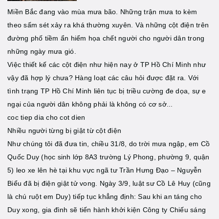
Miền Bắc đang vào mùa mưa bão. Những trận mưa to kèm
theo sấm sét xảy ra khá thường xuyên. Và những cột điện trên
đường phố tiềm ẩn hiểm họa chết người cho người dân trong
những ngày mưa gió.
Việc thiết kế các cột điện như hiện nay ở TP Hồ Chí Minh như
vậy đã hợp lý chưa? Hàng loạt các câu hỏi được đặt ra. Với
tình trạng TP Hồ Chí Minh liên tục bị triều cường đe dọa, sự e
ngại của người dân không phải là không có cơ sở...
coc tiep dia cho cot dien
Nhiều người từng bị giật từ cột điện
Như chúng tôi đã đưa tin, chiều 31/8, do trời mưa ngập, em Cồ
Quốc Duy (học sinh lớp 8A3 trường Lý Phong, phường 9, quận
5) leo xe lên hè tại khu vực ngã tư Trần Hưng Đạo – Nguyễn
Biểu đã bị điện giật tử vong. Ngày 3/9, luật sư Cồ Lê Huy (cũng
là chú ruột em Duy) tiếp tục khẳng định: Sau khi an táng cho
Duy xong, gia đình sẽ tiến hành khởi kiện Công ty Chiếu sáng