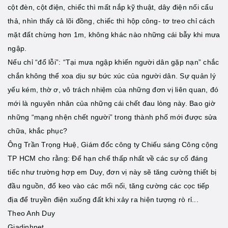
cột đèn, cột điện, chiếc thì mất nắp kỹ thuật, dây điện nối cẩu
thả, nhìn thấy cả lõi đồng, chiếc thì hộp công- tơ treo chỉ cách
mặt đất chừng hơn 1m, không khác nào những cái bẫy khi mưa
ngập.
Nếu chỉ “đổ lỗi”: “Tại mưa ngập khiến người dân gặp nạn” chắc
chắn không thể xoa dịu sự bức xúc của người dân. Sự quản lý
yếu kém, thờ ơ, vô trách nhiệm của những đơn vị liên quan, đó
mới là nguyên nhân của những cái chết đau lòng này. Bao giờ
những “mạng nhện chết người” trong thành phố mới được sửa
chữa, khắc phục?
Ông Trần Trọng Huệ, Giám đốc công ty Chiếu sáng Công cộng
TP HCM cho rằng: Để hạn chế thấp nhất về các sự cố đáng
tiếc như trường hợp em Duy, đơn vị này sẽ tăng cường thiết bị
đầu nguồn, đổ keo vào các mối nối, tăng cường các cọc tiếp
địa để truyền điện xuống đất khi xảy ra hiện tượng rò rỉ...
Theo Anh Duy
Giadinhnet