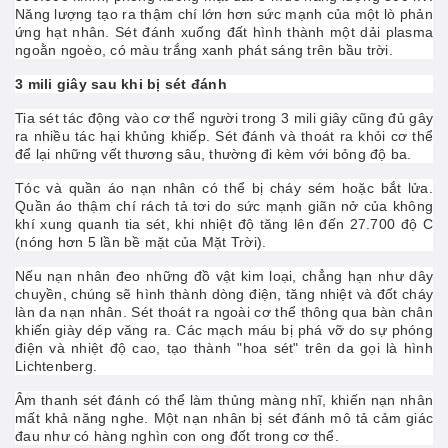
Năng lượng tạo ra thậm chí lớn hơn sức mạnh của một lò phản
ứng hạt nhân. Sét đánh xuống đất hình thành một dải plasma
ngoằn ngoèo, có màu trắng xanh phát sáng trên bầu trời.
3 mili giây sau khi bị sét đánh
Tia sét tác động vào cơ thể người trong 3 mili giây cũng đủ gây
ra nhiều tác hại khủng khiếp. Sét đánh và thoát ra khỏi cơ thể
để lại những vết thương sâu, thường đi kèm với bỏng độ ba.
Tóc và quần áo nạn nhân có thể bị cháy sém hoặc bắt lửa.
Quần áo thậm chí rách tả tơi do sức mạnh giãn nở của không
khí xung quanh tia sét, khi nhiệt độ tăng lên đến 27.700 độ C
(nóng hơn 5 lần bề mặt của Mặt Trời).
Nếu nạn nhân đeo những đồ vật kim loại, chẳng hạn như dây
chuyền, chúng sẽ hình thành dòng điện, tăng nhiệt và đốt cháy
làn da nạn nhân. Sét thoát ra ngoài cơ thể thông qua bàn chân
khiến giày dép văng ra. Các mạch máu bị phá vỡ do sự phóng
điện và nhiệt độ cao, tạo thành "hoa sét" trên da gọi là hình
Lichtenberg.
Âm thanh sét đánh có thể làm thủng màng nhĩ, khiến nạn nhân
mất khả năng nghe. Một nạn nhân bị sét đánh mô tả cảm giác
đau như có hàng nghìn con ong đốt trong cơ thể.