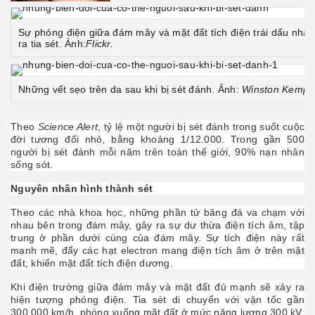
Sự phóng điện giữa đám mây và mặt đất tích điện trái dấu nhau
ra tia sét. Ảnh:
Flickr.
Những vết sẹo trên da sau khi bị sét đánh. Ảnh:
Winston Kemp.
Theo
Science Alert
, tỷ lệ một người bị sét đánh trong suốt cuộc
đời tương đối nhỏ, bằng khoảng 1/12.000. Trong gần 500
người bị sét đánh mỗi năm trên toàn thế giới, 90% nạn nhân
sống sót.
Nguyên nhân hình thành sét
Theo các nhà khoa học, những phần tử băng đá va chạm với
nhau bên trong đám mây, gây ra sự dư thừa điện tích âm, tập
trung ở phần dưới cùng của đám mây. Sự tích điện này rất
mạnh mẽ, đẩy các hạt electron mang điện tích âm ở trên mặt
đất, khiến mặt đất tích điện dương.
Khi điện trường giữa đám mây và mặt đất đủ mạnh sẽ xảy ra
hiện tượng phóng điện. Tia sét di chuyển với vận tốc gần
300.000 km/h, phóng xuống mặt đất ở mức năng lượng 300 kV.