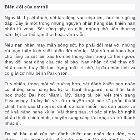
Biến đổi của cơ thể
Ngay khi bị sét đánh, sét tác động vào nhịp tim, làm tim ngừng
đập. Đây là một trong những nguyên nhân hàng đầu khiến nạn
nhân tử vong. Sét cũng gây co giật, ngừng thở, tổn thương
não, liệt cơ thể tạm thời hoặc vĩnh viễn.
Nếu nạn nhân may mắn sống sót, họ phải đối mặt với những
rối loạn thần kinh suốt phần đời còn lại. Một số nhà khoa học
cho rằng tia sét làm xáo trộn hệ thống điện trong cơ thể người,
thay đổi hoạt động của các tế bào. Nạn nhân có thể thay đổi
nhân cách, thay đổi tâm trạng, mất trí nhớ, bị đau mãn tính và
co giật cơ như bệnh Parkinson.
Tuy nhiên, trong một số trường hợp, sét đánh khiến nạn nhân
có những siêu năng lực kỳ lạ. Berit Brogaard, nhà thần kinh
học thuộc Đại học Miami, Mỹ, đăng tải bài viết trên trang
Psychology Today kể về câu chuyện một bác sĩ phẫu thuật
chỉnh hình sau khi bị sét đánh có ham muốn học đàn piano và
có khả năng nghe kỳ lạ. Vài tháng sau, vị bác sĩ này bỏ nghề
phẫu thuật chỉnh hình, chuyển sang sáng tác nhạc và trở thành
nhạc sĩ.
Đa số hậu quả của sét đánh khiến nạn nhân đau đớn, suy
nhược, ảnh hưởng đến phần đời còn lại. Do đó, khi thấy bầu