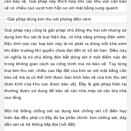
cần bảo vệ. Giải pháp này thích hợp cho các khu vực cần bảo
vệ có chiều cao vượt hơn hẳn so với mặt bằng xung quanh.
- Giải pháp dùng kim thu sét phóng điện sớm
Giải pháp này cũng là giải pháp chủ động thu hút sét nhưng sử
dụng kim thu sét là loại hiện đại, có khả năng phóng điện sớm.
Đặc tính của các loại kim này là nó phát ra dòng mồi khá sớm
khi điện trường khí quyển chưa đạt đến trị số tới hạn. Điều này
có nghĩa là nó chủ động đón bắt dòng sét ở một điểm nào đó
trong không gian cách xa công trình mà nó bảo vệ. Tùy từng
loại kim thu sét, chiều cao lắp đặt của kim so với mặt bằng cần
bảo vệ mà ta có thể tính được bán kính bảo vệ của kim thu sét
(bán kính của khu vực được bảo vệ). Đây là giải pháp hiện tại
thường được sử dụng để bảo vệ các nhà máy và các tòa nhà
cao tầng.
Một hệ thống chống sét sử dụng kim chống sét cổ điển hay
hiện đại đều phải có đầy đủ ba phần chính: kim chống sét, dây
dẫn sét và hệ thống tiếp địa (nối đất).