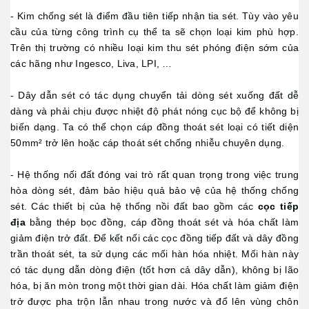
- Kim chống sét là điểm đầu tiên tiếp nhận tia sét. Tùy vào yêu
cầu của từng công trình cụ thể ta sẽ chọn loại kim phù hợp.
Trên thị trường có nhiều loại kim thu sét phóng điện sớm của
các hãng như Ingesco, Liva, LPI, …
- Dây dẫn sét có tác dụng chuyển tải dòng sét xuống đất dễ
dàng và phải chịu được nhiệt độ phát nóng cục bộ để không bị
biến dạng. Ta có thể chọn cáp đồng thoát sét loại có tiết diện
50mm² trở lên hoặc cáp thoát sét chống nhiễu chuyên dụng.
- Hệ thống nối đất đóng vai trò rất quan trọng trong việc trung
hòa dòng sét, đảm bảo hiệu quả bảo vệ của hệ thống chống
sét. Các thiết bị của hệ thống nồi đất bao gồm các
cọc tiếp
địa
bằng thép bọc đồng, cáp đồng thoát sét và hóa chất làm
giảm điện trở đất. Để kết nối các cọc đồng tiếp đất và dây đồng
trần thoát sét, ta sử dụng các mối hàn hóa nhiệt. Mối hàn này
có tác dụng dẫn dòng điện (tốt hơn cả dây dẫn), không bị lão
hóa, bị ăn mòn trong một thời gian dài. Hóa chất làm giảm điện
trở được pha trộn lẫn nhau trong nước và đổ lên vùng chôn