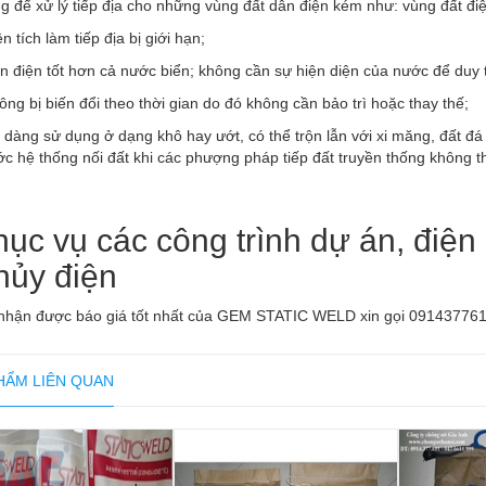
g để xử lý tiếp địa cho những vùng đất dẫn điện kém như: vùng đất điện 
ện tích làm tiếp địa bị giới hạn;
ẫn điện tốt hơn cả nước biển; không cần sự hiện diện của nước để duy tr
hông bị biến đổi theo thời gian do đó không cần bảo trì hoặc thay thế;
ễ dàng sử dụng ở dạng khô hay ướt, có thể trộn lẫn với xi măng, đất đá
ớc hệ thống nối đất khi các phượng pháp tiếp đất truyền thống không 
hục vụ các công trình dự án, điện 
hủy điện
nhận được báo giá tốt nhất của GEM STATIC WELD xin gọi 09143776
HẨM LIÊN QUAN