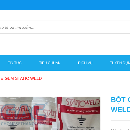
TIN TỨC
TIÊU CHUẨN
DỊCH VỤ
TUYỂN DỤ
 trở GEM STATIC WELD
BỘT 
WEL