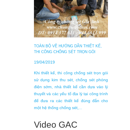
DỊCH 
TRƯỚC
21/08/
Hệ thố
chế dẫn
đất bằ
TOÀN BỘ VỀ HƯỚNG DẪN THIẾT KẾ,
dòng đi
THI CÔNG CHỐNG SÉT TRỌN GÓI
bị kh
đúng s
19/04/2019
dẫn đến
Khi thiết kế, thi công chống sét trọn gói
sử dụng kim thu sét, chống sét phóng
điện sớm, nhà thiết kế cần dựa vào lý
thuyết và các yếu tố địa lý tại công trình
để đưa ra các thiết kế đúng đắn cho
một hệ thống chống sét,...
Video GAC