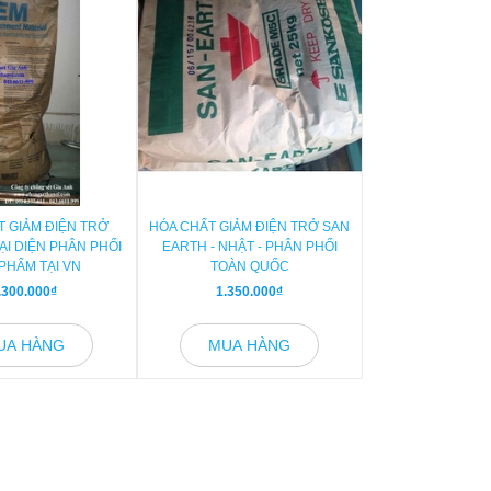
T GIẢM ĐIỆN TRỞ
HÓA CHẤT GIẢM ĐIỆN TRỞ SAN
HÓA CHẤT P
ẠI DIỆN PHÂN PHỐI
EARTH - NHẬT - PHÂN PHỐI
LORESCO
PHẨM TẠI VN
TOÀN QUỐC
.300.000₫
1.350.000₫
900.00
UA HÀNG
MUA HÀNG
MUA H