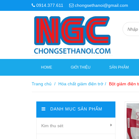
0914.377.611
chongsethanoi@gmail.com
HOME
GIỚI THIỆU
SẢN PHẨM
Trang chủ
/
Hóa chất giảm điện trở
/
Bột giảm điện
DANH MỤC SẢN PHẨM
Kim thu sét