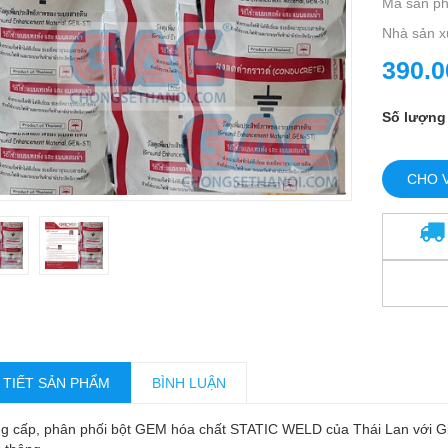
Mã sản p
Nhà sản x
390.0
Số lượng
CHO 
 TIẾT SẢN PHẨM
BÌNH LUẬN
g cấp, phân phối bột GEM hóa chất STATIC WELD của Thái Lan với Giá