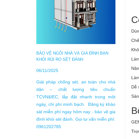
C
Dùng
TỰ LÀ
Chế 
Khô
10/04/
BẢO VỆ NGÔI NHÀ VÀ GIA ĐÌNH BẠN
Làm
KHỎI RỦI RO SÉT ĐÁNH
theo T
Nân
Nam nằ
06/11/2025
trong b
Làm
Giải pháp chống sét, an toàn cho nhà
động g
Dễ 
dân – chất lượng tiêu chuẩn
trung
Sản
TCVN&IEC, lắp đặt nhanh trong một
ngày/n
ngày, chi phí minh bạch. Đăng ký khảo
250 giờ
B
sát miễn phí ngay hôm nay - bảo vệ gia
đình khỏi sét đánh. Gọi tư vấn miễn phí:
GEM
0961202785
Trọ