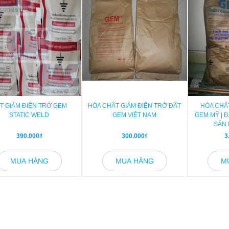
T GIẢM ĐIỆN TRỞ GEM
HÓA CHẤT GIẢM ĐIỆN TRỞ ĐẤT
HÓA CHẤ
STATIC WELD
GEM VIỆT NAM
GEM MỸ | Đ
SẢN 
390.000₫
300.000₫
3
MUA HÀNG
MUA HÀNG
M