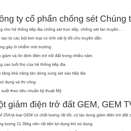
ông ty cổ phẩn chống sét Chúng 
 cho hệ thống tiếp địa chống sét trực tiếp, chống sét lan truyền....
M TỦ CẮT LỌC SÉT LAN TRUYỀN
tạo từ các bột kim loại có tính vật lý tốt cho truyền dẫn.
ng gây ôi nhiễm môi trường
2019
HƯỚNG DẪN LẮP ĐẶT, SỬ DỤNG
BỊ CHỐNG SÉT: TRÁNH HƯ HẠI Đ
 giảm và ổn định điện trở nối đất trong nhiều năm
iến sĩ Nguyễn Xuân Anh, Việt
GIA DỤNG
g cao tuổi thọ của hệ thống tiếp địa
04/04/2018
m ở tâm giông châu Á, là một
a tâm giông trên thế giới có hoạt
 tăng khả năng tản dòng xung sét vào tiếp địa
Nhiều gia đình đã lắp đặt thiết 
iông sét mạnh. Số ngày giông
sử dụng và thi công
sét truyền thống và đinh ninh 
 bình ở Việt Nam khoảng 100
trong gia đình không bị ảnh hư
 xuất theo tiêu chuẩn kỹ thuật Mỹ
ăm và số giờ giông trung bình là
trời mưa bão. Nhưng thực tế khô
/năm. Trong...
ột giảm điện trở đất GEM, GEM T
như vậy. Theo ông Phạm Tiến
Kinh doanh, cán bộ tư vấn k
 25A là loại GEM có chất lượng rất tốt, có tác dụng giảm điện trở đất c
Công ty...
ng lượng 11.36kg nên rất tiện lợi dụng khi sử dụng.