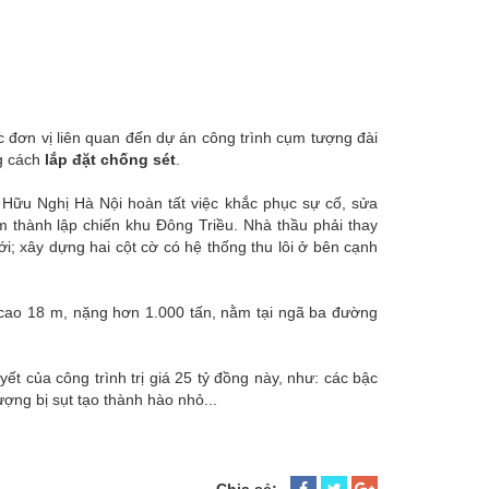
 đơn vị liên quan đến dự án công trình cụm tượng đài
g cách
lắp đặt chống sét
.
Hữu Nghị Hà Nội hoàn tất việc khắc phục sự cố, sửa
m thành lập chiến khu Đông Triều. Nhà thầu phải thay
ới; xây dựng hai cột cờ có hệ thống thu lôi ở bên cạnh
 cao 18 m, nặng hơn 1.000 tấn, nằm tại ngã ba đường
t của công trình trị giá 25 tỷ đồng này, như: các bậc
tượng bị sụt tạo thành hào nhỏ...