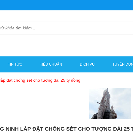
TIN TỨC
TIÊU CHUẨN
DỊCH VỤ
TUYỂN DỤ
lắp đặt chống sét cho tượng đài 25 tỷ đồng
G NINH LẮP ĐẶT CHỐNG SÉT CHO TƯỢNG ĐÀI 25 