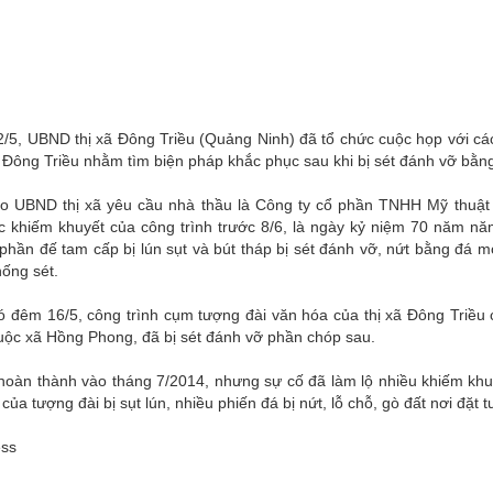
/5, UBND thị xã Đông Triều (Quảng Ninh) đã tổ chức cuộc họp với các
 Đông Triều nhằm tìm biện pháp khắc phục sau khi bị sét đánh vỡ bằn
o UBND thị xã yêu cầu nhà thầu là Công ty cổ phần TNHH Mỹ thuật 
c khiếm khuyết của công trình trước 8/6, là ngày kỷ niệm 70 năm nă
phần đế tam cấp bị lún sụt và bút tháp bị sét đánh vỡ, nứt bằng đá m
ống sét.
ó đêm 16/5, công trình cụm tượng đài văn hóa của thị xã Đông Triều
uộc xã Hồng Phong, đã bị sét đánh vỡ phần chóp sau.
oàn thành vào tháng 7/2014, nhưng sự cố đã làm lộ nhiều khiếm khuyế
của tượng đài bị sụt lún, nhiều phiến đá bị nứt, lỗ chỗ, gò đất nơi đặt 
ss