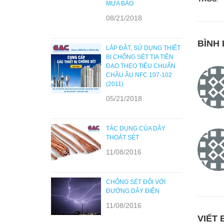
MƯA BÃO
08/21/2018
BÌNH 
LẮP ĐẶT, SỬ DỤNG THIẾT
BỊ CHỐNG SÉT TIA TIÊN
ĐẠO THEO TIÊU CHUẨN
CHÂU ÂU NFC 107-102
(2011)
05/21/2018
TÁC DỤNG CỦA DÂY
THOÁT SÉT
11/08/2016
CHỐNG SÉT ĐỐI VỚI
ĐƯỜNG DÂY ĐIỆN
11/08/2016
VIẾT 