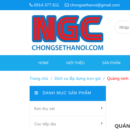
0914.377.611
chongsethanoi@gmail.com
HOME
GIỚI THIỆU
SẢN PHẨM
Trang chủ
/
Dịch vụ lắp dựng trọn gói
/
Quảng ninh 
DANH MỤC SẢN PHẨM
Kim thu sét
Cọc tiếp địa
QUẢN