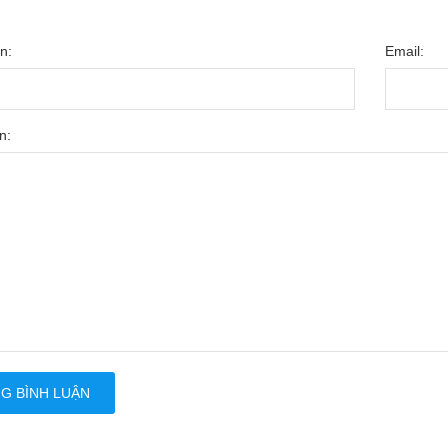
n:
Email:
n:
G BÌNH LUẬN