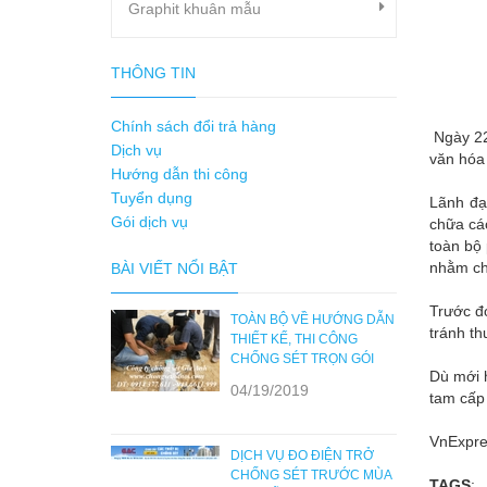
Graphit khuân mẫu
THÔNG TIN
Chính sách đổi trả hàng
Ngày 22
Dịch vụ
văn hóa
Hướng dẫn thi công
Tuyển dụng
Lãnh đạ
Gói dịch vụ
chữa cá
toàn bộ 
nhằm ch
BÀI VIẾT NỔI BẬT
Trước đ
TOÀN BỘ VỀ HƯỚNG DẪN
tránh th
THIẾT KẾ, THI CÔNG
CHỐNG SÉT TRỌN GÓI
Dù mới h
04/19/2019
tam cấp 
VnExpre
DỊCH VỤ ĐO ĐIỆN TRỞ
CHỐNG SÉT TRƯỚC MÙA
TAGS
: