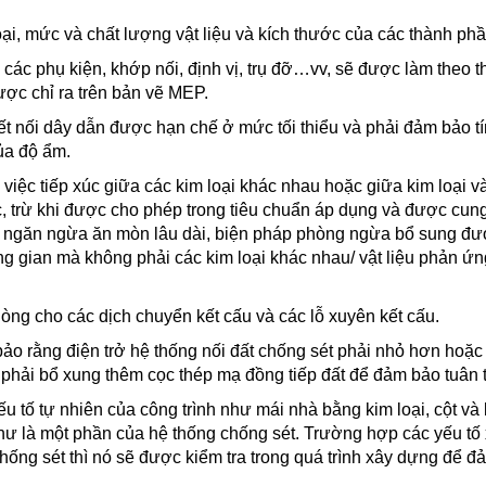
oại, mức và chất lượng vật liệu và kích thước của các thành phần
ả các phụ kiện, khớp nối, định vị, trụ đỡ…vv, sẽ được làm theo th
ợc chỉ ra trên bản vẽ MEP.
ết nối dây dẫn được hạn chế ở mức tối thiểu và phải đảm bảo 
ủa độ ẩm.
ả việc tiếp xúc giữa các kim loại khác nhau hoặc giữa kim loại 
c, trừ khi được cho phép trong tiêu chuẩn áp dụng và được cun
ể ngăn ngừa ăn mòn lâu dài, biện pháp phòng ngừa bổ sung đư
ung gian mà không phải các kim loại khác nhau/ vật liệu phản ứn
òng cho các dịch chuyển kết cấu và các lỗ xuyên kết cấu.
ảo rằng điện trở hệ thống nối đất chống sét phải nhỏ hơn ho
 phải bổ xung thêm cọc thép mạ đồng tiếp đất để đảm bảo tuân t
ếu tố tự nhiên của công trình như mái nhà bằng kim loại, cột v
hư là một phần của hệ thống chống sét. Trường hợp các yếu t
hống sét thì nó sẽ được kiểm tra trong quá trình xây dựng để đả