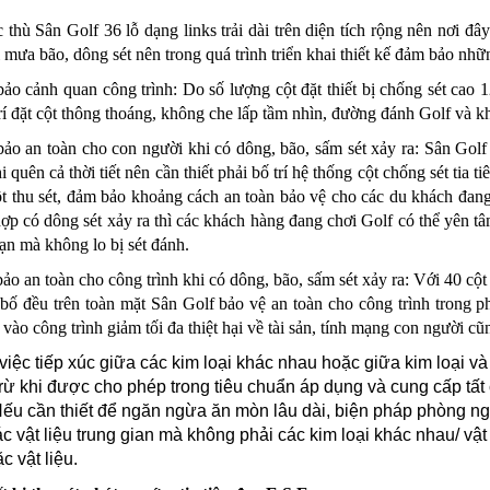
 thù Sân Golf 36 lỗ dạng links trải dài trên diện tích rộng nên nơi 
i mưa bão, dông sét nên trong quá trình triển khai thiết kế đảm bảo nhữ
o cảnh quan công trình: Do số lượng cột đặt thiết bị chống sét cao 1
trí đặt cột thông thoáng, không che lấp tầm nhìn, đường đánh Golf và kh
o an toàn cho con người khi có dông, bão, sấm sét xảy ra: Sân Golf 
i quên cả thời tiết nên cần thiết phải bố trí hệ thống cột chống sét tia
cột thu sét, đảm bảo khoảng cách an toàn bảo vệ cho các du khách đa
ợp có dông sét xảy ra thì các khách hàng đang chơi Golf có thể yên tâm 
n mà không lo bị sét đánh.
o an toàn cho công trình khi có dông, bão, sấm sét xảy ra: Với 40 cộ
 bố đều trên toàn mặt Sân Golf bảo vệ an toàn cho công trình trong p
p vào công trình giảm tối đa thiệt hại về tài sản, tính mạng con người cũ
việc tiếp xúc giữa các kim loại khác nhau hoặc giữa kim loại và
rừ khi được cho phép trong tiêu chuẩn áp dụng và cung cấp t
ếu cần thiết để ngăn ngừa ăn mòn lâu dài, biện pháp phòng n
c vật liệu trung gian mà không phải các kim loại khác nhau/ vậ
c vật liệu.