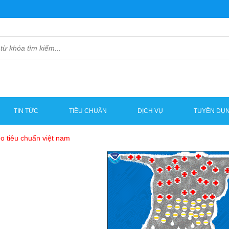
TIN TỨC
TIÊU CHUẨN
DỊCH VỤ
TUYỂN DỤ
o tiêu chuẩn việt nam