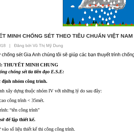
ẾT MINH CHỐNG SÉT THEO TIÊU CHUẨN VIỆT NAM
018 | Đăng bởi Vũ Thị Mỹ Dung
 chống sét Gia Anh chúng tôi sẽ giúp các bạn thuyết trình chốn
I: THUYẾT MINH CHUNG
ống chống sét tia tiên đạo E.S.E:
c định nhóm công trình.
ình xây dựng thuộc nhóm IV với những lý do sau đây:
cao công trình < 35mét.
rình: “tên công trình"
sở để lập thiết kế.
vào số liệu thiết kế thi công công trình.