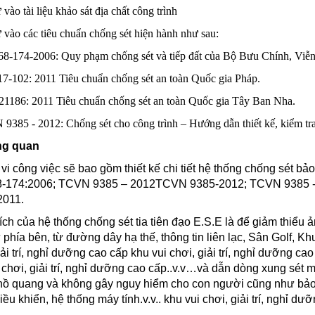
vào tài liệu khảo sát địa chất công trình
vào các tiêu chuẩn chống sét hiện hành như sau:
8-174-2006: Quy phạm chống sét và tiếp đất của Bộ Bưu Chính, Viễ
7-102: 2011 Tiêu chuẩn chống sét an toàn Quốc gia Pháp.
1186: 2011 Tiêu chuẩn chống sét an toàn Quốc gia Tây Ban Nha.
385 - 2012: Chống sét cho công trình – Hướng dẫn thiết kế, kiểm tra 
ng quan
vi công việc sẽ bao gồm thiết kế chi tiết hệ thống chống sét bảo
-174:2006;
TCVN 9385 – 2012
TCVN 9385-2012;
TCVN 9385 -
186:2011.
ích của hệ thống chống sét tia tiên đạo E.S.E là để giảm thiểu 
 phía bên, từ đường dây hạ thế, thông tin liên lạc, Sân Golf, Kh
iải trí, nghỉ dưỡng cao cấp
khu vui chơi, giải trí, nghỉ dưỡng cao
 chơi, giải trí, nghỉ dưỡng cao cấp
..v.v…và dẫn dòng xung sét m
ồ quang và không gây nguy hiểm cho con người cũng như bảo vệ 
iều khiển, hệ thống máy tính.v.v..
khu vui chơi, giải trí, nghỉ dư