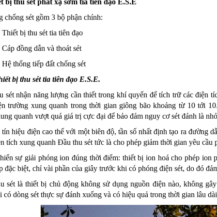
t bị thu sét phát xạ sớm tia tiên đạo E.S.E
g chống sét gồm 3 bộ phận chính:
- Thiết bị thu sét tia tiên đạo
- Cáp đồng dẫn và thoát sét
- Hệ thống tiếp đất chống sét
hiết bị thu sét tia tiên đạo E.S.E.
u sét nhận năng lượng cần thiết trong khí quyển để tích trữ các điện tí
ện trường xung quanh trong thời gian giông bão khoảng từ 10 tới 1
ung quanh vượt quá giá trị cực đại để bảo đảm nguy cơ sét đánh là nhỏ
a tín hiệu điện cao thế với một biên độ, tần số nhất định tạo ra đường 
n tích xung quanh Đầu thu sét tức là cho phép giảm thời gian yêu cầu p
hiển sự giải phóng ion đúng thời điểm: thiết bị ion hoá cho phép ion p
p đặc biệt, chỉ vài phần của giây trước khi có phóng điện sét, do đó đảm
hu sét là thiết bị chủ động không sử dụng nguồn điện nào, không gây
i có dòng sét thực sự đánh xuống và có hiệu quả trong thời gian lâu dài