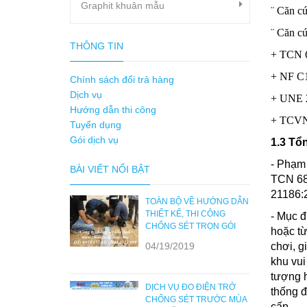
Graphit khuân mẫu
¨
Căn cứ 
¨
Căn cứ 
THÔNG TIN
+ TCN 6
+ NF C1
Chính sách đổi trả hàng
Dịch vụ
+ UNE 2
Hướng dẫn thi công
+ TCVN 9
Tuyển dụng
Gói dịch vụ
1.3 Tổ
- Phạm 
BÀI VIẾT NỔI BẬT
TCN 68
21
TOÀN BỘ VỀ HƯỚNG DẪN
THIẾT KẾ, THI CÔNG
- Mục đ
CHỐNG SÉT TRỌN GÓI
hoặc từ
04/19/2019
chơi, g
khu vui
tượng h
DỊCH VỤ ĐO ĐIỆN TRỞ
thống đ
CHỐNG SÉT TRƯỚC MÙA
cấp