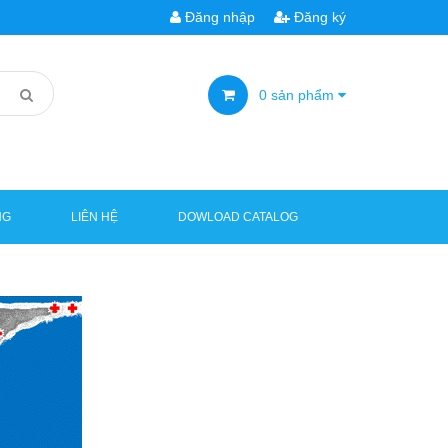
Đăng nhập
Đăng ký
0
sản phẩm
NG
LIÊN HỆ
DOWLOAD CATALOG