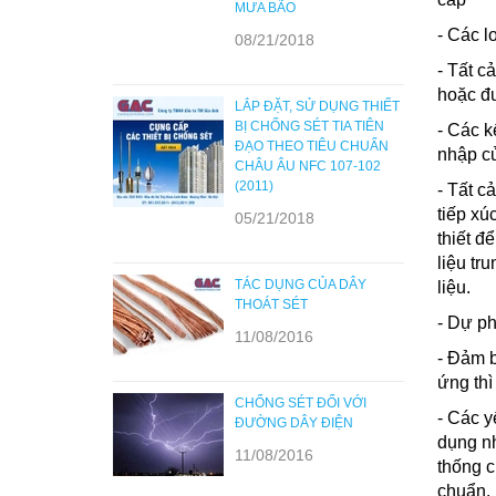
MƯA BÃO
- Các l
08/21/2018
- Tất c
hoặc đư
LẮP ĐẶT, SỬ DỤNG THIẾT
BỊ CHỐNG SÉT TIA TIÊN
- Các k
ĐẠO THEO TIÊU CHUẨN
nhập c
CHÂU ÂU NFC 107-102
(2011)
- Tất c
tiếp xú
05/21/2018
thiết đ
liệu tr
TÁC DỤNG CỦA DÂY
liệu.
THOÁT SÉT
- Dự ph
11/08/2016
- Đảm b
ứng thì
CHỐNG SÉT ĐỐI VỚI
- Các y
ĐƯỜNG DÂY ĐIỆN
dụng n
11/08/2016
thống c
chuẩn.