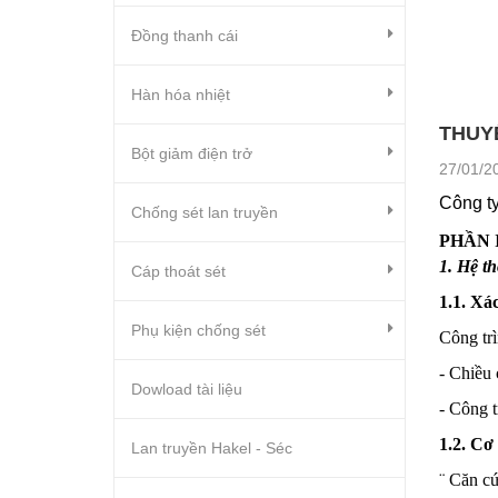
Đồng thanh cái
Hàn hóa nhiệt
THUY
Bột giảm điện trở
27/01/2
Công ty
Chống sét lan truyền
PHẦN 
1. Hệ th
Cáp thoát sét
1.1. Xá
Phụ kiện chống sét
Công tr
- Chiều 
Dowload tài liệu
- Công t
1.2. Cơ 
Lan truyền Hakel - Séc
¨
Căn cứ 