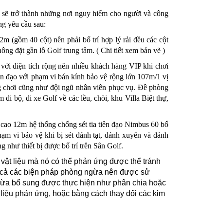
đây sẽ trở thành những nơi nguy hiểm cho người và công
ng yêu cầu sau:
2m (gồm 40 cột) nên phải bố trí hợp lý rải đều các cột
ông đặt gần lỗ Golf trung tâm. ( Chi tiết xem bản vẽ )
với diện tích rộng nên nhiều khách hàng VIP khi chơi
 tiên đạo với phạm vi bán kính bảo vệ rộng lớn 107m/1 vị
ng chơi cũng như đội ngũ nhân viên phục vụ. Đề phòng
đi bộ, đi xe Golf về các lều, chòi, khu Villa Biệt thự,
t cao 12m hệ thống chống sét tia tiên đạo Nimbus 60 bố
hạm vi bảo vệ khi bị sét đánh tạt, đánh xuyên và đánh
ng như thiết bị được bố trí trên Sân Golf.
 vật liệu mà nó có thể phản ứng được thể tránh
ất cả các biện pháp phòng ngừa nên được sử
gừa bổ sung được thực hiện như phân chia hoặc
t liệu phản ứng, hoặc bằng cách thay đổi các kim