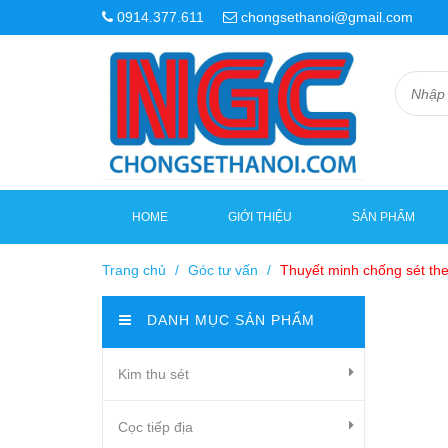
0914.377.611
chongsethanoi@gmail.com
HOME
GIỚI THIỆU
SẢN PHẨM
Trang chủ
/
Góc tư vấn
/
Thuyết minh chống sét the
DANH MỤC SẢN PHẨM
Kim thu sét
Cọc tiếp địa