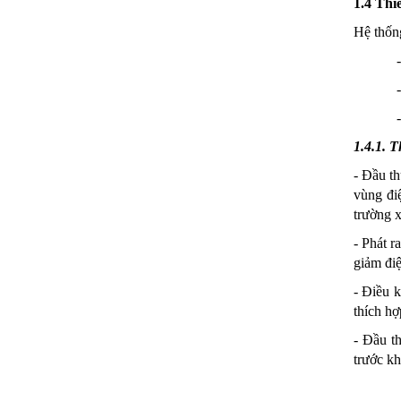
1.4 Thiế
Hệ thốn
1.4.1. T
- Đầu th
vùng đi
trường x
- Phát r
giảm điệ
- Điều k
thích hợ
- Đầu t
trước kh