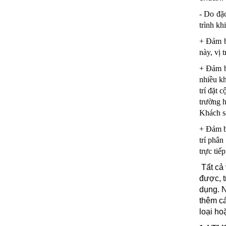
- Do đặc
trình kh
+ Đảm bả
này, vị 
+ Đảm bả
nhiều kh
trí đặt 
trường h
Khách sạ
+ Đảm bả
trí phân
trực tiế
Tất cả 
được, t
dụng. N
thêm cá
loại hoặ