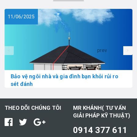
11/06/2025
prev
Bảo vệ ngôi nhà và gia đình bạn khỏi rủi ro
sét đánh
THEO DÕI CHÚNG TÔI
MR KHÁNH( TƯ VẤN
GIẢI PHÁP KỸ THUẬT)
0914 377 611