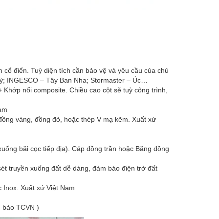
m cổ điển. Tuỳ diện tích cần bảo vệ và yêu cầu của chủ
 Kỳ; INGESCO – Tây Ban Nha; Stormaster – Úc…
 Khớp nối composite. Chiều cao cột sẽ tuỳ công trình,
Nam
 đồng vàng, đồng đỏ, hoặc thép V mạ kẽm. Xuất xứ
ống băi cọc tiếp địa). Cáp đồng trần hoặc Băng đồng
sét truyền xuống đất dễ dàng, đảm báo điện trở đất
c Inox. Xuất xứ Việt Nam
ảm bảo TCVN )