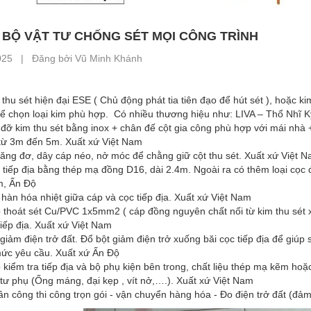
 BỘ VẬT TƯ CHỐNG SÉT MỌI CÔNG TRÌNH
025 | Đăng bởi Vũ Minh Khánh
hu sét hiện đại ESE ( Chủ động phát tia tiên đạo để hút sét ), hoặc ki
để chọn loại kim phù hợp. Có nhiều thương hiệu như: LIVA – Thổ Nhĩ
ỡ kim thu sét bằng inox + chân đế cột gia công phù hợp với mái nhà +
từ 3m đến 5m. Xuất xứ Việt Nam
ăng đơ, dây cáp néo, nở móc để chằng giữ cột thu sét. Xuất xứ Việt 
iếp địa bằng thép mạ đồng D16, dài 2.4m. Ngoài ra có thêm loại cọc
m, Ấn Độ
n hóa nhiệt giữa cáp và cọc tiếp địa. Xuất xứ Việt Nam
oát sét Cu/PVC 1x5mm2 ( cáp đồng nguyên chất nối từ kim thu sét xu
tiếp địa. Xuất xứ Việt Nam
ảm điện trở đất. Đổ bột giảm điện trở xuống băi cọc tiếp địa để giúp 
ức yêu cầu. Xuất xứ Ấn Độ
ểm tra tiếp địa và bộ phụ kiện bên trong, chất liệu thép mạ kẽm hoặ
ư phụ (Ống máng, đại kẹp , vít nở,….). Xuất xứ Việt Nam
 công thi công trọn gói - vận chuyển hàng hóa - Đo điện trở đất (đ