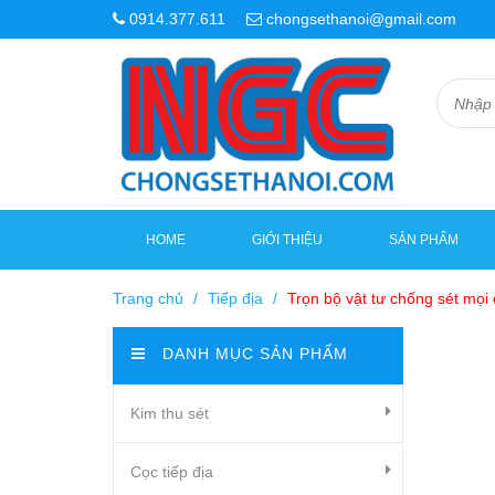
0914.377.611
chongsethanoi@gmail.com
HOME
GIỚI THIỆU
SẢN PHẨM
Trang chủ
/
Tiếp địa
/
Trọn bộ vật tư chống sét mọi 
DANH MỤC SẢN PHẨM
Kim thu sét
Cọc tiếp địa