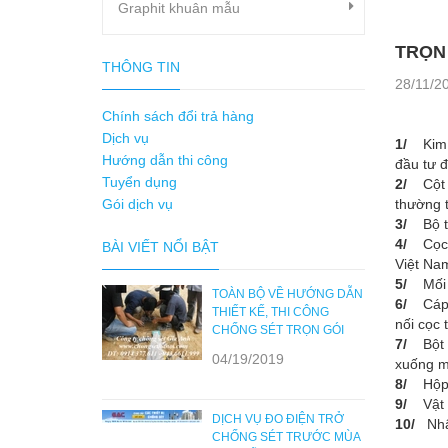
Graphit khuân mẫu
TRỌN
THÔNG TIN
28/11/2
Chính sách đổi trả hàng
Dịch vụ
1/
Kim t
Hướng dẫn thi công
đầu tư 
Tuyển dụng
2/
Cột đ
Gói dịch vụ
thường 
3/
Bộ t
4/
Cọc t
BÀI VIẾT NỔI BẬT
Việt Na
5/
Mối hà
TOÀN BỘ VỀ HƯỚNG DẪN
6/
Cáp th
THIẾT KẾ, THI CÔNG
nối cọc 
CHỐNG SÉT TRỌN GÓI
7/
Bột gi
04/19/2019
xuống m
8/
Hộp ki
9/
Vật t
DỊCH VỤ ĐO ĐIỆN TRỞ
10/
Nhân
CHỐNG SÉT TRƯỚC MÙA