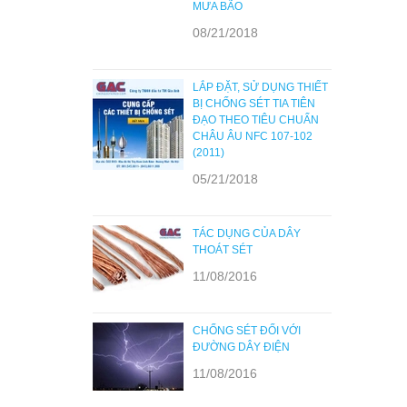
MƯA BÃO
08/21/2018
LẮP ĐẶT, SỬ DỤNG THIẾT
BỊ CHỐNG SÉT TIA TIÊN
ĐẠO THEO TIÊU CHUẨN
CHÂU ÂU NFC 107-102
(2011)
05/21/2018
TÁC DỤNG CỦA DÂY
THOÁT SÉT
11/08/2016
CHỐNG SÉT ĐỐI VỚI
ĐƯỜNG DÂY ĐIỆN
11/08/2016