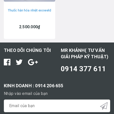
Thuốc hàn hóa nhiệt exoweld
2.500.000₫
THEO DÕI CHÚNG TÔI
MR KHÁNH( TƯ VẤN
GIẢI PHÁP KỸ THUẬT)
0914 377 611
KINH DOANH : 0914 206 655
Nhập vào email của bạn