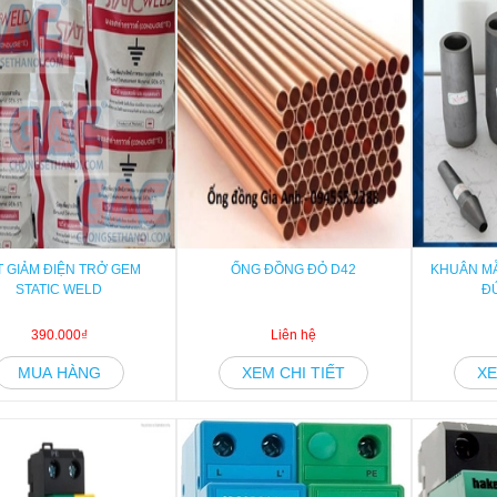
T GIẢM ĐIỆN TRỞ GEM
ỐNG ĐỒNG ĐỎ D42
KHUÂN M
STATIC WELD
Đ
390.000₫
Liên hệ
MUA HÀNG
XEM CHI TIẾT
XE