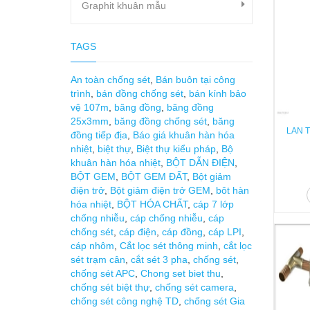
Graphit khuân mẫu
TAGS
An toàn chống sét
,
Bán buôn tại công
trình
,
bán đồng chống sét
,
bán kính bảo
vệ 107m
,
băng đồng
,
băng đồng
25x3mm
,
băng đồng chống sét
,
băng
LAN T
đồng tiếp địa
,
Báo giá khuân hàn hóa
nhiệt
,
biệt thự
,
Biệt thự kiểu pháp
,
Bộ
khuân hàn hóa nhiệt
,
BỘT DẪN ĐIỆN
,
BỘT GEM
,
BỘT GEM ĐẤT
,
Bột giảm
điện trở
,
Bột giảm điện trở GEM
,
bôt hàn
hóa nhiệt
,
BỘT HÓA CHẤT
,
cáp 7 lớp
chống nhiễu
,
cáp chống nhiễu
,
cáp
chống sét
,
cáp điện
,
cáp đồng
,
cáp LPI
,
cáp nhôm
,
Cắt lọc sét thông minh
,
cắt lọc
sét trạm cân
,
cắt sét 3 pha
,
chống sét
,
chống sét APC
,
Chong set biet thu
,
chống sét biệt thự
,
chống sét camera
,
chống sét công nghệ TD
,
chống sét Gia