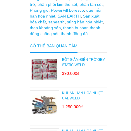
trở
,
phân phối kim thu sét
,
phân tán sét
,
Phong gió
,
PowerFill Loresco
,
que mồi
hàn hóa nhiệt
,
SAN EARTH
,
Sản xuất
hóa chất
,
sanearth
,
súng hàn hóa nhiệt
,
than khoáng sản
,
thanh busbar
,
thanh
đồng chống sét
,
thanh đồng đỏ
CÓ THỂ BẠN QUAN TÂM
BỘT GIẢM ĐIỆN TRỞ GEM
STATIC WELD
390.000₫
KHUÂN HÀN HOÁ NHIỆT
CADWELD
1.250.000₫