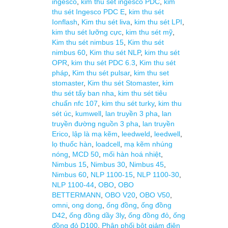
ingesco
,
kim thu sét ingesco PDC
,
kim
thu sét Ingesco PDC E
,
kim thu sét
Ionflash
,
Kim thu sét liva
,
kim thu sét LPI
,
kim thu sét lưỡng cực
,
kim thu sét mỹ
,
Kim thu sét nimbus 15
,
Kim thu sét
nimbus 60
,
Kim thu sét NLP
,
kim thu sét
OPR
,
kim thu sét PDC 6.3
,
Kim thu sét
pháp
,
Kim thu sét pulsar
,
kim thu set
stomaster
,
Kim thu sét Stomaster
,
kim
thu sét tấy ban nha
,
kim thu sét tiêu
chuẩn nfc 107
,
kim thu sét turky
,
kim thu
sét úc
,
kumwell
,
lan truyền 3 pha
,
lan
truyền đường nguồn 3 pha
,
lan truyền
Erico
,
lập là mạ kẽm
,
leedweld
,
leedwell
,
lọ thuốc hàn
,
loadcell
,
mạ kẽm nhúng
nóng
,
MCD 50
,
mối hàn hoá nhiệt
,
Nimbus 15
,
Nimbus 30
,
Nimbus 45
,
Nimbus 60
,
NLP 1100-15
,
NLP 1100-30
,
NLP 1100-44
,
OBO
,
OBO
BETTERMANN
,
OBO V20
,
OBO V50
,
omni
,
ong dong
,
ống đồng
,
ống đồng
D42
,
ống đồng dầy 3ly
,
ống đồng đỏ
,
ống
đồng đỏ D100
,
Phân phối bột giảm điện