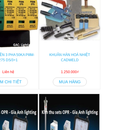
N 3 PHA 50KA PIIIM-
KHUÂN HÀN HOÁ NHIỆT
275 DS/3+1
CADWELD
Liên hệ
1.250.000₫
M CHI TIẾT
MUA HÀNG