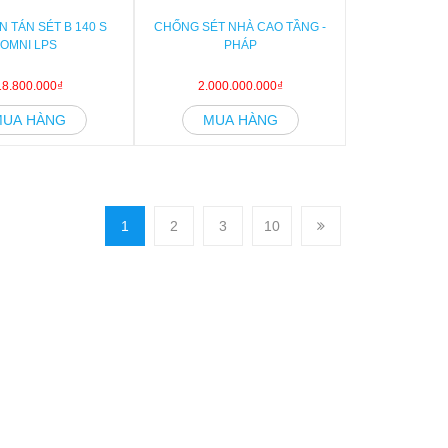
N TÁN SÉT B 140 S
CHỐNG SÉT NHÀ CAO TẦNG -
OMNI LPS
PHÁP
18.800.000₫
2.000.000.000₫
MUA HÀNG
MUA HÀNG
1
2
3
10