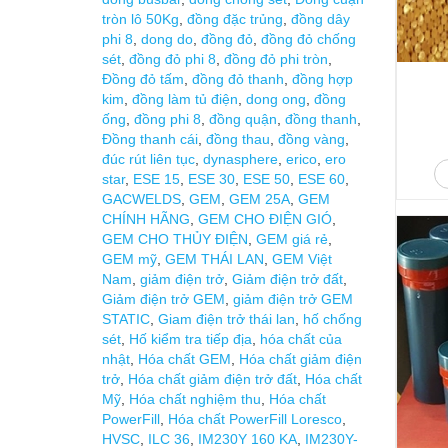
tròn lô 50Kg
,
đồng đặc trủng
,
đồng dây
phi 8
,
dong do
,
đồng đỏ
,
đồng đỏ chống
sét
,
đồng đỏ phi 8
,
đồng đỏ phi tròn
,
Đồng đỏ tấm
,
đồng đỏ thanh
,
đồng hợp
kim
,
đồng làm tủ điện
,
dong ong
,
đồng
ống
,
đồng phi 8
,
đồng quận
,
đồng thanh
,
Đồng thanh cái
,
đồng thau
,
đồng vàng
,
đúc rút liên tục
,
dynasphere
,
erico
,
ero
star
,
ESE 15
,
ESE 30
,
ESE 50
,
ESE 60
,
GACWELDS
,
GEM
,
GEM 25A
,
GEM
CHÍNH HÃNG
,
GEM CHO ĐIỆN GIÓ
,
GEM CHO THỦY ĐIỆN
,
GEM giá rẻ
,
GEM mỹ
,
GEM THÁI LAN
,
GEM Việt
Nam
,
giảm điện trở
,
Giảm điện trở đất
,
Giảm điện trở GEM
,
giảm điện trở GEM
STATIC
,
Giam điện trở thái lan
,
hố chống
sét
,
Hố kiểm tra tiếp địa
,
hóa chất của
nhật
,
Hóa chất GEM
,
Hóa chất giảm điện
trở
,
Hóa chất giảm điện trở đất
,
Hóa chất
Mỹ
,
Hóa chất nghiệm thu
,
Hóa chất
PowerFill
,
Hóa chất PowerFill Loresco
,
HVSC
,
ILC 36
,
IM230Y 160 KA
,
IM230Y-