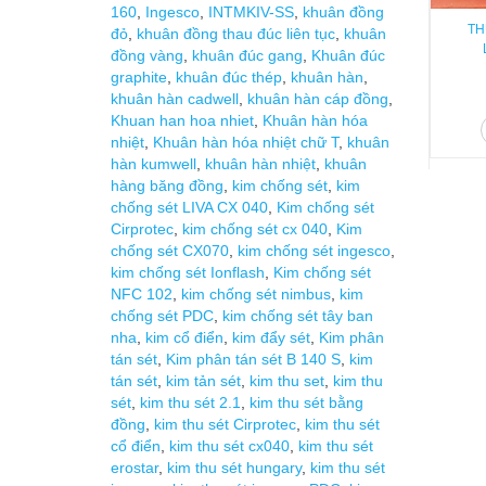
160
,
Ingesco
,
INTMKIV-SS
,
khuân đồng
TH
đỏ
,
khuân đồng thau đúc liên tục
,
khuân
đồng vàng
,
khuân đúc gang
,
Khuân đúc
graphite
,
khuân đúc thép
,
khuân hàn
,
khuân hàn cadwell
,
khuân hàn cáp đồng
,
Khuan han hoa nhiet
,
Khuân hàn hóa
nhiệt
,
Khuân hàn hóa nhiệt chữ T
,
khuân
hàn kumwell
,
khuân hàn nhiệt
,
khuân
hàng băng đồng
,
kim chống sét
,
kim
chống sét LIVA CX 040
,
Kim chống sét
Cirprotec
,
kim chống sét cx 040
,
Kim
chống sét CX070
,
kim chống sét ingesco
,
kim chống sét Ionflash
,
Kim chống sét
NFC 102
,
kim chống sét nimbus
,
kim
chống sét PDC
,
kim chống sét tây ban
nha
,
kim cổ điển
,
kim đẩy sét
,
Kim phân
tán sét
,
Kim phân tán sét B 140 S
,
kim
tán sét
,
kim tản sét
,
kim thu set
,
kim thu
sét
,
kim thu sét 2.1
,
kim thu sét bằng
đồng
,
kim thu sét Cirprotec
,
kim thu sét
cổ điển
,
kim thu sét cx040
,
kim thu sét
erostar
,
kim thu sét hungary
,
kim thu sét