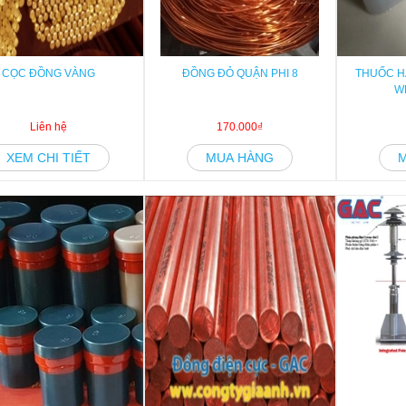
CỌC ĐỒNG VÀNG
ĐỒNG ĐỎ QUẬN PHI 8
THUỐC H
W
Liên hệ
170.000₫
XEM CHI TIẾT
MUA HÀNG