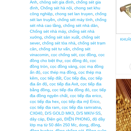
Anh
,
chông sét gia đình
,
chống sét gia
đình
,
Chống sét hà nội
,
chong set khu
công nghiệp
,
chong set lan truyen
,
chống
sét lan truyền
,
chống sét máy tính
,
chống
sét nhà cao tầng
,
chống sét nhà dân
,
Chống sét nhà máy
,
chống sét nhà
xưởng
,
chống sét sản xuất
,
chống sét
KHUÂN
sever
,
chống sét tòa nhà
,
chống sét trạm
cân
,
chống sét tư vấn
,
chống sét
vinacomin
,
cọc chống sét
,
cọc đồng
,
cọc
đồng cho biệt thự
,
cọc đồng đỏ
,
cọc
đồng tròn
,
cọc đồng vàng
,
cọc mạ đồng
ấn độ
,
cọc thép mạ đồng
,
cọc thép mạ
kẽm
,
cọc tiếp đất
,
Cọc tiếp địa
,
cọc tiếp
địa ấn độ
,
cọc tiếp địa Axit
,
cọc tiếp địa
bằng đồng
,
cọc tiếp đia đồng đỏ
,
cọc tiếp
địa đồng ngyên chất
,
cọc tiếp địa erico
,
cọc tiếp địa hex
,
cọc tiếp địa mỹ Erico
,
cọc tiếp địa ram
,
cọc tiếp địa ramratna
,
CX040
,
D/S GOLD MK3
,
D/S MKIV-SS
,
dây cáp
,
Điện gió
,
ĐIỆN PHONG
,
độ dầy
lớp mạ từ 50 đến 250 Mc
,
dong
,
đồng
,
đồng busbar
,
đồng chống sét
,
Đồng cuận