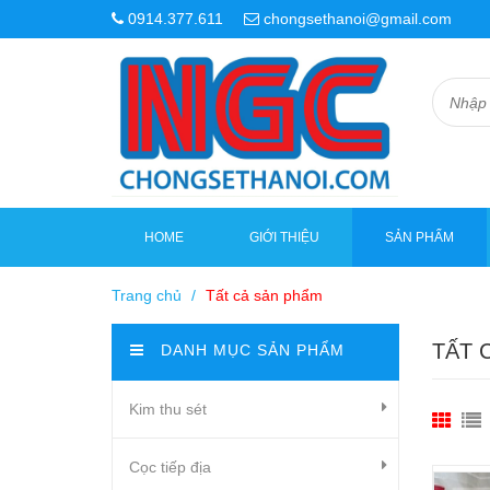
0914.377.611
chongsethanoi@gmail.com
HOME
GIỚI THIỆU
SẢN PHẨM
Trang chủ
/
Tất cả sản phẩm
TẤT 
DANH MỤC SẢN PHẨM
Kim thu sét
Cọc tiếp địa