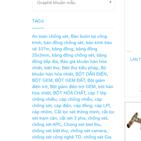
Graphit khuân mẫu
TAGS
An toàn chống sét
,
Bán buôn tại công
trình
,
bán đồng chống sét
,
bán kính bảo
vệ 107m
,
băng đồng
,
băng đồng
25x3mm
,
băng đồng chống sét
,
băng
LAN T
đồng tiếp địa
,
Báo giá khuân hàn hóa
nhiệt
,
biệt thự
,
Biệt thự kiểu pháp
,
Bộ
khuân hàn hóa nhiệt
,
BỘT DẪN ĐIỆN
,
BỘT GEM
,
BỘT GEM ĐẤT
,
Bột giảm
điện trở
,
Bột giảm điện trở GEM
,
bôt hàn
hóa nhiệt
,
BỘT HÓA CHẤT
,
cáp 7 lớp
chống nhiễu
,
cáp chống nhiễu
,
cáp
chống sét
,
cáp điện
,
cáp đồng
,
cáp LPI
,
cáp nhôm
,
Cắt lọc sét thông minh
,
cắt lọc
sét trạm cân
,
cắt sét 3 pha
,
chống sét
,
chống sét APC
,
Chong set biet thu
,
chống sét biệt thự
,
chống sét camera
,
chống sét công nghệ TD
,
chống sét Gia