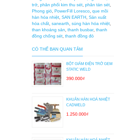
trở
,
phân phối kim thu sét
,
phân tán sét
,
Phong gió
,
PowerFill Loresco
,
que mồi
hàn hóa nhiệt
,
SAN EARTH
,
Sản xuất
hóa chất
,
sanearth
,
súng hàn hóa nhiệt
,
than khoáng sản
,
thanh busbar
,
thanh
đồng chống sét
,
thanh đồng đỏ
CÓ THỂ BẠN QUAN TÂM
BỘT GIẢM ĐIỆN TRỞ GEM
STATIC WELD
390.000₫
KHUÂN HÀN HOÁ NHIỆT
CADWELD
1.250.000₫