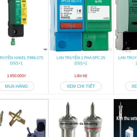
RUYỀN HAKEL PIIIM-275
LAN TRUYỀN 1 PHA SPC 25
LAN TRUYỀ
DS/1+1
DS/1+1
1.650.000₫
Liên hệ
MUA HÀNG
XEM CHI TIẾT
XE