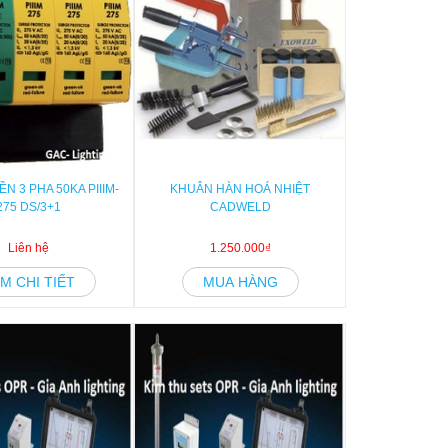
N 3 PHA 50KA PIIIM-
KHUÂN HÀN HOÁ NHIỆT
275 DS/3+1
CADWELD
Liên hệ
1.250.000₫
M CHI TIẾT
MUA HÀNG