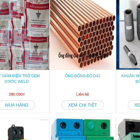
T GIẢM ĐIỆN TRỞ GEM
ỐNG ĐỒNG ĐỎ D42
KHUÂN M
STATIC WELD
Đ
390.000₫
Liên hệ
MUA HÀNG
XEM CHI TIẾT
XE