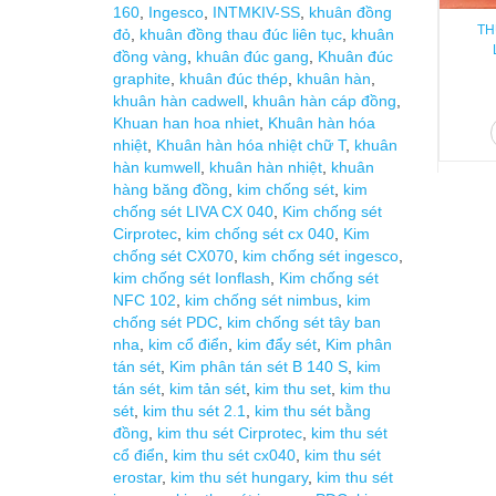
160
,
Ingesco
,
INTMKIV-SS
,
khuân đồng
TH
đỏ
,
khuân đồng thau đúc liên tục
,
khuân
đồng vàng
,
khuân đúc gang
,
Khuân đúc
graphite
,
khuân đúc thép
,
khuân hàn
,
khuân hàn cadwell
,
khuân hàn cáp đồng
,
Khuan han hoa nhiet
,
Khuân hàn hóa
nhiệt
,
Khuân hàn hóa nhiệt chữ T
,
khuân
hàn kumwell
,
khuân hàn nhiệt
,
khuân
hàng băng đồng
,
kim chống sét
,
kim
chống sét LIVA CX 040
,
Kim chống sét
Cirprotec
,
kim chống sét cx 040
,
Kim
chống sét CX070
,
kim chống sét ingesco
,
kim chống sét Ionflash
,
Kim chống sét
NFC 102
,
kim chống sét nimbus
,
kim
chống sét PDC
,
kim chống sét tây ban
nha
,
kim cổ điển
,
kim đẩy sét
,
Kim phân
tán sét
,
Kim phân tán sét B 140 S
,
kim
tán sét
,
kim tản sét
,
kim thu set
,
kim thu
sét
,
kim thu sét 2.1
,
kim thu sét bằng
đồng
,
kim thu sét Cirprotec
,
kim thu sét
cổ điển
,
kim thu sét cx040
,
kim thu sét
erostar
,
kim thu sét hungary
,
kim thu sét