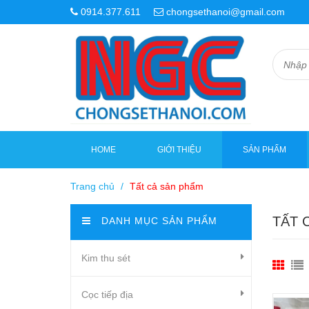
0914.377.611
chongsethanoi@gmail.com
HOME
GIỚI THIỆU
SẢN PHẨM
Trang chủ
/
Tất cả sản phẩm
TẤT 
DANH MỤC SẢN PHẨM
Kim thu sét
Cọc tiếp địa