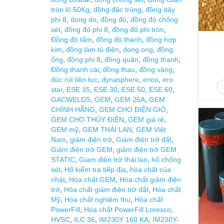
tròn lô 50Kg
,
đồng đặc trủng
,
đồng dây
phi 8
,
dong do
,
đồng đỏ
,
đồng đỏ chống
sét
,
đồng đỏ phi 8
,
đồng đỏ phi tròn
,
Đồng đỏ tấm
,
đồng đỏ thanh
,
đồng hợp
kim
,
đồng làm tủ điện
,
dong ong
,
đồng
ống
,
đồng phi 8
,
đồng quận
,
đồng thanh
,
Đồng thanh cái
,
đồng thau
,
đồng vàng
,
đúc rút liên tục
,
dynasphere
,
erico
,
ero
star
,
ESE 15
,
ESE 30
,
ESE 50
,
ESE 60
,
GACWELDS
,
GEM
,
GEM 25A
,
GEM
CHÍNH HÃNG
,
GEM CHO ĐIỆN GIÓ
,
GEM CHO THỦY ĐIỆN
,
GEM giá rẻ
,
GEM mỹ
,
GEM THÁI LAN
,
GEM Việt
Nam
,
giảm điện trở
,
Giảm điện trở đất
,
Giảm điện trở GEM
,
giảm điện trở GEM
STATIC
,
Giam điện trở thái lan
,
hố chống
sét
,
Hố kiểm tra tiếp địa
,
hóa chất của
nhật
,
Hóa chất GEM
,
Hóa chất giảm điện
trở
,
Hóa chất giảm điện trở đất
,
Hóa chất
Mỹ
,
Hóa chất nghiệm thu
,
Hóa chất
PowerFill
,
Hóa chất PowerFill Loresco
,
HVSC
,
ILC 36
,
IM230Y 160 KA
,
IM230Y-