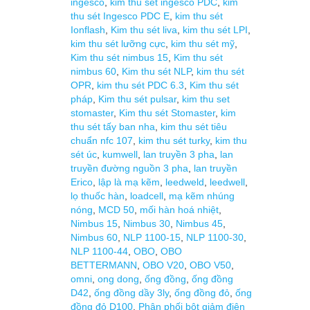
ingesco
,
kim thu sét ingesco PDC
,
kim
thu sét Ingesco PDC E
,
kim thu sét
Ionflash
,
Kim thu sét liva
,
kim thu sét LPI
,
kim thu sét lưỡng cực
,
kim thu sét mỹ
,
Kim thu sét nimbus 15
,
Kim thu sét
nimbus 60
,
Kim thu sét NLP
,
kim thu sét
OPR
,
kim thu sét PDC 6.3
,
Kim thu sét
pháp
,
Kim thu sét pulsar
,
kim thu set
stomaster
,
Kim thu sét Stomaster
,
kim
thu sét tấy ban nha
,
kim thu sét tiêu
chuẩn nfc 107
,
kim thu sét turky
,
kim thu
sét úc
,
kumwell
,
lan truyền 3 pha
,
lan
truyền đường nguồn 3 pha
,
lan truyền
Erico
,
lập là mạ kẽm
,
leedweld
,
leedwell
,
lọ thuốc hàn
,
loadcell
,
mạ kẽm nhúng
nóng
,
MCD 50
,
mối hàn hoá nhiệt
,
Nimbus 15
,
Nimbus 30
,
Nimbus 45
,
Nimbus 60
,
NLP 1100-15
,
NLP 1100-30
,
NLP 1100-44
,
OBO
,
OBO
BETTERMANN
,
OBO V20
,
OBO V50
,
omni
,
ong dong
,
ống đồng
,
ống đồng
D42
,
ống đồng dầy 3ly
,
ống đồng đỏ
,
ống
đồng đỏ D100
,
Phân phối bột giảm điện