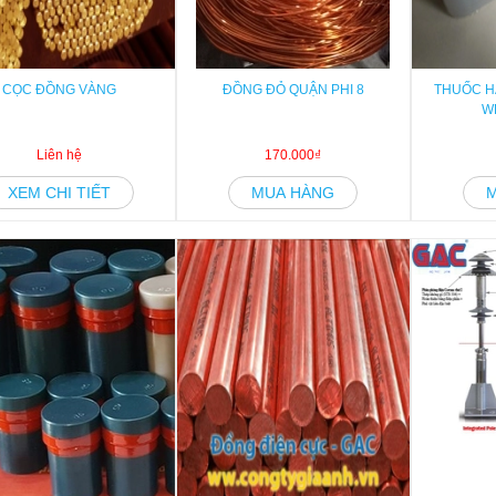
CỌC ĐỒNG VÀNG
ĐỒNG ĐỎ QUẬN PHI 8
THUỐC H
W
Liên hệ
170.000₫
XEM CHI TIẾT
MUA HÀNG