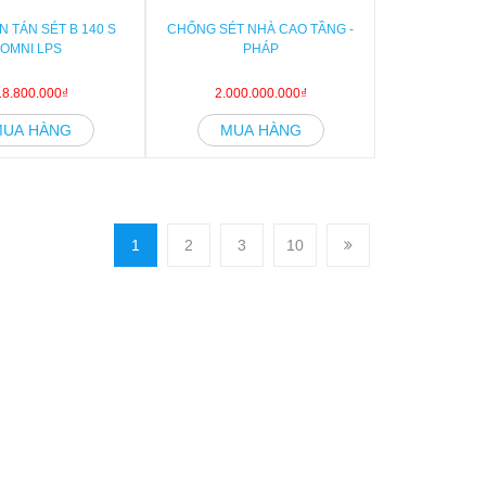
N TÁN SÉT B 140 S
CHỐNG SÉT NHÀ CAO TẦNG -
OMNI LPS
PHÁP
18.800.000₫
2.000.000.000₫
MUA HÀNG
MUA HÀNG
1
2
3
10