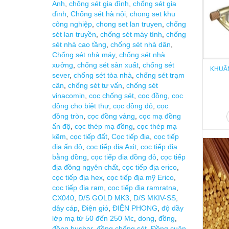
Anh
,
chông sét gia đình
,
chống sét gia
đình
,
Chống sét hà nội
,
chong set khu
công nghiệp
,
chong set lan truyen
,
chống
sét lan truyền
,
chống sét máy tính
,
chống
sét nhà cao tầng
,
chống sét nhà dân
,
Chống sét nhà máy
,
chống sét nhà
xưởng
,
chống sét sản xuất
,
chống sét
KHUÂN
sever
,
chống sét tòa nhà
,
chống sét trạm
cân
,
chống sét tư vấn
,
chống sét
vinacomin
,
cọc chống sét
,
cọc đồng
,
cọc
đồng cho biệt thự
,
cọc đồng đỏ
,
cọc
đồng tròn
,
cọc đồng vàng
,
cọc mạ đồng
ấn độ
,
cọc thép mạ đồng
,
cọc thép mạ
kẽm
,
cọc tiếp đất
,
Cọc tiếp địa
,
cọc tiếp
địa ấn độ
,
cọc tiếp địa Axit
,
cọc tiếp địa
bằng đồng
,
cọc tiếp đia đồng đỏ
,
cọc tiếp
địa đồng ngyên chất
,
cọc tiếp địa erico
,
cọc tiếp địa hex
,
cọc tiếp địa mỹ Erico
,
cọc tiếp địa ram
,
cọc tiếp địa ramratna
,
CX040
,
D/S GOLD MK3
,
D/S MKIV-SS
,
dây cáp
,
Điện gió
,
ĐIỆN PHONG
,
độ dầy
lớp mạ từ 50 đến 250 Mc
,
dong
,
đồng
,
đồng busbar
,
đồng chống sét
,
Đồng cuận