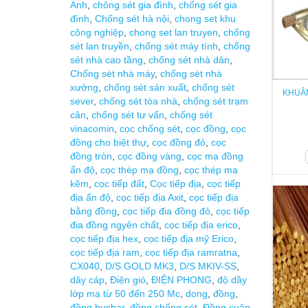
Anh
,
chông sét gia đình
,
chống sét gia
đình
,
Chống sét hà nội
,
chong set khu
công nghiệp
,
chong set lan truyen
,
chống
sét lan truyền
,
chống sét máy tính
,
chống
sét nhà cao tầng
,
chống sét nhà dân
,
Chống sét nhà máy
,
chống sét nhà
xưởng
,
chống sét sản xuất
,
chống sét
KHUÂN
sever
,
chống sét tòa nhà
,
chống sét trạm
cân
,
chống sét tư vấn
,
chống sét
vinacomin
,
cọc chống sét
,
cọc đồng
,
cọc
đồng cho biệt thự
,
cọc đồng đỏ
,
cọc
đồng tròn
,
cọc đồng vàng
,
cọc mạ đồng
ấn độ
,
cọc thép mạ đồng
,
cọc thép mạ
kẽm
,
cọc tiếp đất
,
Cọc tiếp địa
,
cọc tiếp
địa ấn độ
,
cọc tiếp địa Axit
,
cọc tiếp địa
bằng đồng
,
cọc tiếp đia đồng đỏ
,
cọc tiếp
địa đồng ngyên chất
,
cọc tiếp địa erico
,
cọc tiếp địa hex
,
cọc tiếp địa mỹ Erico
,
cọc tiếp địa ram
,
cọc tiếp địa ramratna
,
CX040
,
D/S GOLD MK3
,
D/S MKIV-SS
,
dây cáp
,
Điện gió
,
ĐIỆN PHONG
,
độ dầy
lớp mạ từ 50 đến 250 Mc
,
dong
,
đồng
,
đồng busbar
,
đồng chống sét
,
Đồng cuận