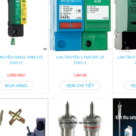
RUYỀN HAKEL PIIIM-275
LAN TRUYỀN 1 PHA SPC 25
LAN TRUYỀ
DS/1+1
DS/1+1
1.650.000₫
Liên hệ
MUA HÀNG
XEM CHI TIẾT
XE