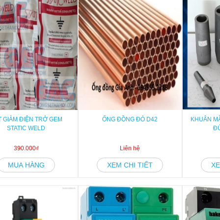
T GIẢM ĐIỆN TRỞ GEM
ỐNG ĐỒNG ĐỎ D42
KHUÂN M
STATIC WELD
Đ
390.000₫
Liên hệ
MUA HÀNG
XEM CHI TIẾT
XE