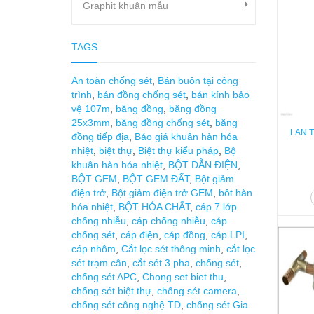
Graphit khuân mẫu
TAGS
An toàn chống sét
,
Bán buôn tại công
trình
,
bán đồng chống sét
,
bán kính bảo
vệ 107m
,
băng đồng
,
băng đồng
25x3mm
,
băng đồng chống sét
,
băng
LAN T
đồng tiếp địa
,
Báo giá khuân hàn hóa
nhiệt
,
biệt thự
,
Biệt thự kiểu pháp
,
Bộ
khuân hàn hóa nhiệt
,
BỘT DẪN ĐIỆN
,
BỘT GEM
,
BỘT GEM ĐẤT
,
Bột giảm
điện trở
,
Bột giảm điện trở GEM
,
bôt hàn
hóa nhiệt
,
BỘT HÓA CHẤT
,
cáp 7 lớp
chống nhiễu
,
cáp chống nhiễu
,
cáp
chống sét
,
cáp điện
,
cáp đồng
,
cáp LPI
,
cáp nhôm
,
Cắt lọc sét thông minh
,
cắt lọc
sét trạm cân
,
cắt sét 3 pha
,
chống sét
,
chống sét APC
,
Chong set biet thu
,
chống sét biệt thự
,
chống sét camera
,
chống sét công nghệ TD
,
chống sét Gia