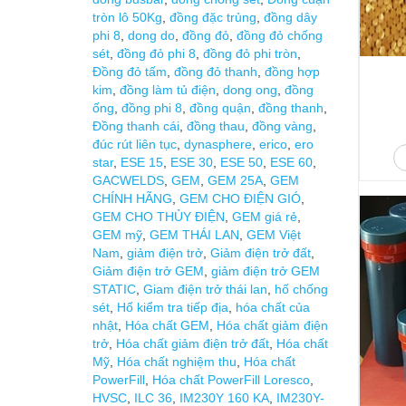
tròn lô 50Kg
,
đồng đặc trủng
,
đồng dây
phi 8
,
dong do
,
đồng đỏ
,
đồng đỏ chống
sét
,
đồng đỏ phi 8
,
đồng đỏ phi tròn
,
Đồng đỏ tấm
,
đồng đỏ thanh
,
đồng hợp
kim
,
đồng làm tủ điện
,
dong ong
,
đồng
ống
,
đồng phi 8
,
đồng quận
,
đồng thanh
,
Đồng thanh cái
,
đồng thau
,
đồng vàng
,
đúc rút liên tục
,
dynasphere
,
erico
,
ero
star
,
ESE 15
,
ESE 30
,
ESE 50
,
ESE 60
,
GACWELDS
,
GEM
,
GEM 25A
,
GEM
CHÍNH HÃNG
,
GEM CHO ĐIỆN GIÓ
,
GEM CHO THỦY ĐIỆN
,
GEM giá rẻ
,
GEM mỹ
,
GEM THÁI LAN
,
GEM Việt
Nam
,
giảm điện trở
,
Giảm điện trở đất
,
Giảm điện trở GEM
,
giảm điện trở GEM
STATIC
,
Giam điện trở thái lan
,
hố chống
sét
,
Hố kiểm tra tiếp địa
,
hóa chất của
nhật
,
Hóa chất GEM
,
Hóa chất giảm điện
trở
,
Hóa chất giảm điện trở đất
,
Hóa chất
Mỹ
,
Hóa chất nghiệm thu
,
Hóa chất
PowerFill
,
Hóa chất PowerFill Loresco
,
HVSC
,
ILC 36
,
IM230Y 160 KA
,
IM230Y-