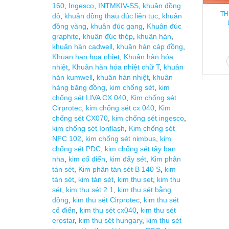
160
,
Ingesco
,
INTMKIV-SS
,
khuân đồng
TH
đỏ
,
khuân đồng thau đúc liên tục
,
khuân
đồng vàng
,
khuân đúc gang
,
Khuân đúc
graphite
,
khuân đúc thép
,
khuân hàn
,
khuân hàn cadwell
,
khuân hàn cáp đồng
,
Khuan han hoa nhiet
,
Khuân hàn hóa
nhiệt
,
Khuân hàn hóa nhiệt chữ T
,
khuân
hàn kumwell
,
khuân hàn nhiệt
,
khuân
hàng băng đồng
,
kim chống sét
,
kim
chống sét LIVA CX 040
,
Kim chống sét
Cirprotec
,
kim chống sét cx 040
,
Kim
chống sét CX070
,
kim chống sét ingesco
,
kim chống sét Ionflash
,
Kim chống sét
NFC 102
,
kim chống sét nimbus
,
kim
chống sét PDC
,
kim chống sét tây ban
nha
,
kim cổ điển
,
kim đẩy sét
,
Kim phân
tán sét
,
Kim phân tán sét B 140 S
,
kim
tán sét
,
kim tản sét
,
kim thu set
,
kim thu
sét
,
kim thu sét 2.1
,
kim thu sét bằng
đồng
,
kim thu sét Cirprotec
,
kim thu sét
cổ điển
,
kim thu sét cx040
,
kim thu sét
erostar
,
kim thu sét hungary
,
kim thu sét