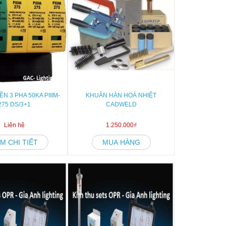
N 3 PHA 50KA PIIIM-
KHUÂN HÀN HOÁ NHIỆT
275 DS/3+1
CADWELD
Liên hệ
1.250.000₫
M CHI TIẾT
MUA HÀNG