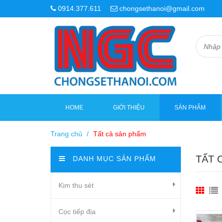
0914.377.611
chongsethanoi@gmail.com
HOME
GIỚI THIỆU
SẢN PHẨM
Trang chủ
/
Tất cả sản phẩm
TẤT 
DANH MỤC SẢN PHẨM
Kim thu sét
Cọc tiếp địa