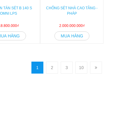
N TÁN SÉT B 140 S
CHỐNG SÉT NHÀ CAO TẦNG -
OMNI LPS
PHÁP
18.800.000₫
2.000.000.000₫
MUA HÀNG
MUA HÀNG
1
2
3
10