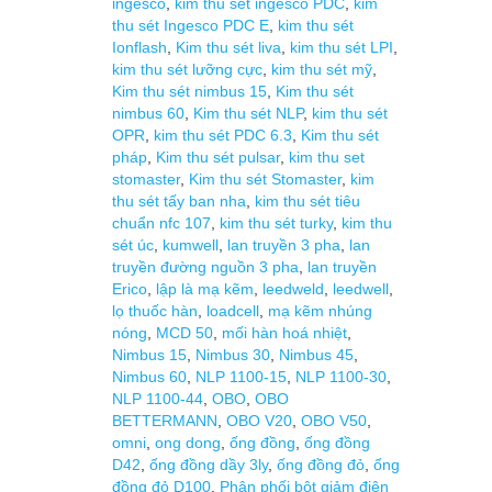
ingesco
,
kim thu sét ingesco PDC
,
kim
thu sét Ingesco PDC E
,
kim thu sét
Ionflash
,
Kim thu sét liva
,
kim thu sét LPI
,
kim thu sét lưỡng cực
,
kim thu sét mỹ
,
Kim thu sét nimbus 15
,
Kim thu sét
nimbus 60
,
Kim thu sét NLP
,
kim thu sét
OPR
,
kim thu sét PDC 6.3
,
Kim thu sét
pháp
,
Kim thu sét pulsar
,
kim thu set
stomaster
,
Kim thu sét Stomaster
,
kim
thu sét tấy ban nha
,
kim thu sét tiêu
chuẩn nfc 107
,
kim thu sét turky
,
kim thu
sét úc
,
kumwell
,
lan truyền 3 pha
,
lan
truyền đường nguồn 3 pha
,
lan truyền
Erico
,
lập là mạ kẽm
,
leedweld
,
leedwell
,
lọ thuốc hàn
,
loadcell
,
mạ kẽm nhúng
nóng
,
MCD 50
,
mối hàn hoá nhiệt
,
Nimbus 15
,
Nimbus 30
,
Nimbus 45
,
Nimbus 60
,
NLP 1100-15
,
NLP 1100-30
,
NLP 1100-44
,
OBO
,
OBO
BETTERMANN
,
OBO V20
,
OBO V50
,
omni
,
ong dong
,
ống đồng
,
ống đồng
D42
,
ống đồng dầy 3ly
,
ống đồng đỏ
,
ống
đồng đỏ D100
,
Phân phối bột giảm điện