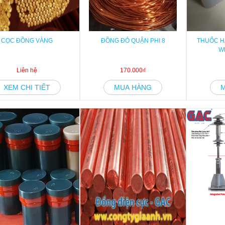
CỌC ĐỒNG VÀNG
ĐỒNG ĐỎ QUẬN PHI 8
THUỐC H
W
Liên hệ
170.000₫
XEM CHI TIẾT
MUA HÀNG