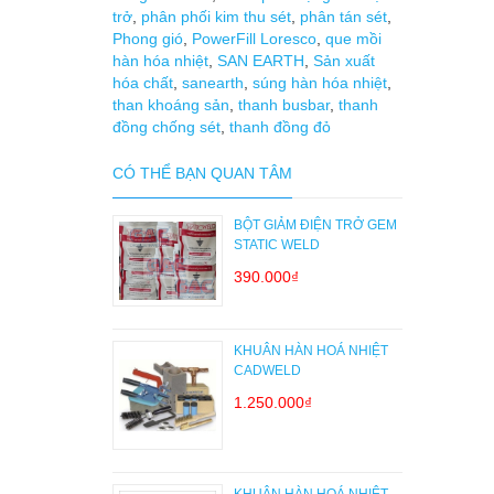
trở
,
phân phối kim thu sét
,
phân tán sét
,
Phong gió
,
PowerFill Loresco
,
que mồi
hàn hóa nhiệt
,
SAN EARTH
,
Sản xuất
hóa chất
,
sanearth
,
súng hàn hóa nhiệt
,
than khoáng sản
,
thanh busbar
,
thanh
đồng chống sét
,
thanh đồng đỏ
CÓ THỂ BẠN QUAN TÂM
BỘT GIẢM ĐIỆN TRỞ GEM
STATIC WELD
390.000₫
KHUÂN HÀN HOÁ NHIỆT
CADWELD
1.250.000₫