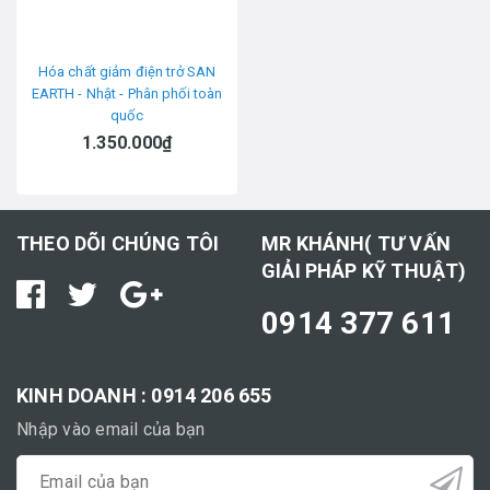
Hóa chất giảm điện trở SAN
EARTH - Nhật - Phân phối toàn
quốc
1.350.000₫
THEO DÕI CHÚNG TÔI
MR KHÁNH( TƯ VẤN
GIẢI PHÁP KỸ THUẬT)
0914 377 611
KINH DOANH : 0914 206 655
Nhập vào email của bạn