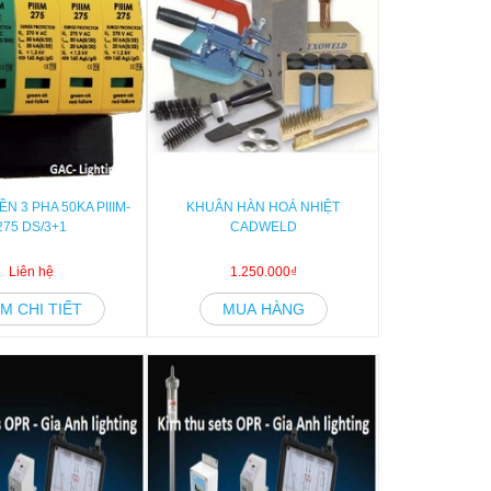
N 3 PHA 50KA PIIIM-
KHUÂN HÀN HOÁ NHIỆT
275 DS/3+1
CADWELD
Liên hệ
1.250.000₫
M CHI TIẾT
MUA HÀNG