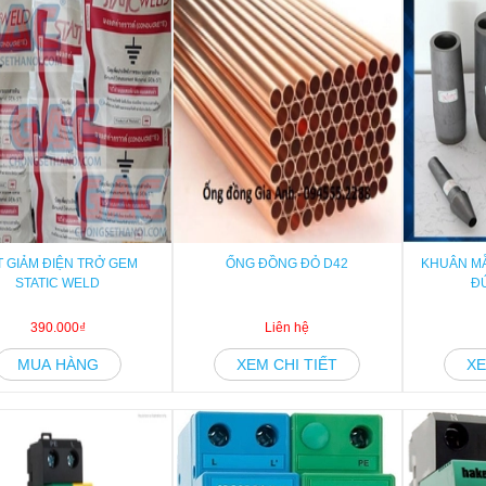
T GIẢM ĐIỆN TRỞ GEM
ỐNG ĐỒNG ĐỎ D42
KHUÂN M
STATIC WELD
Đ
390.000₫
Liên hệ
MUA HÀNG
XEM CHI TIẾT
XE