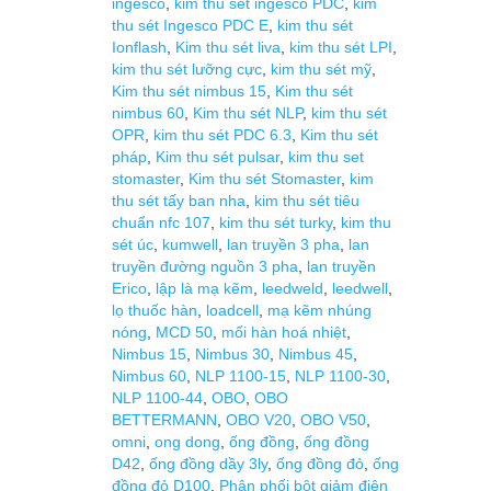
ingesco
,
kim thu sét ingesco PDC
,
kim
thu sét Ingesco PDC E
,
kim thu sét
Ionflash
,
Kim thu sét liva
,
kim thu sét LPI
,
kim thu sét lưỡng cực
,
kim thu sét mỹ
,
Kim thu sét nimbus 15
,
Kim thu sét
nimbus 60
,
Kim thu sét NLP
,
kim thu sét
OPR
,
kim thu sét PDC 6.3
,
Kim thu sét
pháp
,
Kim thu sét pulsar
,
kim thu set
stomaster
,
Kim thu sét Stomaster
,
kim
thu sét tấy ban nha
,
kim thu sét tiêu
chuẩn nfc 107
,
kim thu sét turky
,
kim thu
sét úc
,
kumwell
,
lan truyền 3 pha
,
lan
truyền đường nguồn 3 pha
,
lan truyền
Erico
,
lập là mạ kẽm
,
leedweld
,
leedwell
,
lọ thuốc hàn
,
loadcell
,
mạ kẽm nhúng
nóng
,
MCD 50
,
mối hàn hoá nhiệt
,
Nimbus 15
,
Nimbus 30
,
Nimbus 45
,
Nimbus 60
,
NLP 1100-15
,
NLP 1100-30
,
NLP 1100-44
,
OBO
,
OBO
BETTERMANN
,
OBO V20
,
OBO V50
,
omni
,
ong dong
,
ống đồng
,
ống đồng
D42
,
ống đồng dầy 3ly
,
ống đồng đỏ
,
ống
đồng đỏ D100
,
Phân phối bột giảm điện