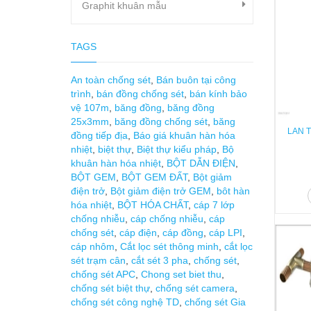
Graphit khuân mẫu
TAGS
An toàn chống sét
,
Bán buôn tại công
trình
,
bán đồng chống sét
,
bán kính bảo
vệ 107m
,
băng đồng
,
băng đồng
25x3mm
,
băng đồng chống sét
,
băng
LAN T
đồng tiếp địa
,
Báo giá khuân hàn hóa
nhiệt
,
biệt thự
,
Biệt thự kiểu pháp
,
Bộ
khuân hàn hóa nhiệt
,
BỘT DẪN ĐIỆN
,
BỘT GEM
,
BỘT GEM ĐẤT
,
Bột giảm
điện trở
,
Bột giảm điện trở GEM
,
bôt hàn
hóa nhiệt
,
BỘT HÓA CHẤT
,
cáp 7 lớp
chống nhiễu
,
cáp chống nhiễu
,
cáp
chống sét
,
cáp điện
,
cáp đồng
,
cáp LPI
,
cáp nhôm
,
Cắt lọc sét thông minh
,
cắt lọc
sét trạm cân
,
cắt sét 3 pha
,
chống sét
,
chống sét APC
,
Chong set biet thu
,
chống sét biệt thự
,
chống sét camera
,
chống sét công nghệ TD
,
chống sét Gia