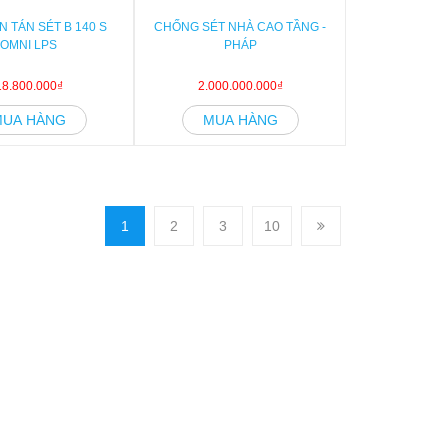
N TÁN SÉT B 140 S
CHỐNG SÉT NHÀ CAO TẦNG -
OMNI LPS
PHÁP
18.800.000₫
2.000.000.000₫
MUA HÀNG
MUA HÀNG
1
2
3
10