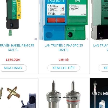
RUYỀN HAKEL PIIIM-275
LAN TRUYỀN 1 PHA SPC 25
LAN TRUYỀ
DS/1+1
DS/1+1
1.650.000₫
Liên hệ
MUA HÀNG
XEM CHI TIẾT
XE