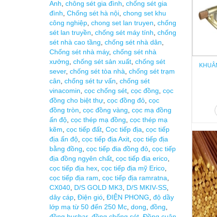
Anh
,
chông sét gia đình
,
chống sét gia
đình
,
Chống sét hà nội
,
chong set khu
công nghiệp
,
chong set lan truyen
,
chống
sét lan truyền
,
chống sét máy tính
,
chống
sét nhà cao tầng
,
chống sét nhà dân
,
Chống sét nhà máy
,
chống sét nhà
xưởng
,
chống sét sản xuất
,
chống sét
KHUÂN
sever
,
chống sét tòa nhà
,
chống sét trạm
cân
,
chống sét tư vấn
,
chống sét
vinacomin
,
cọc chống sét
,
cọc đồng
,
cọc
đồng cho biệt thự
,
cọc đồng đỏ
,
cọc
đồng tròn
,
cọc đồng vàng
,
cọc mạ đồng
ấn độ
,
cọc thép mạ đồng
,
cọc thép mạ
kẽm
,
cọc tiếp đất
,
Cọc tiếp địa
,
cọc tiếp
địa ấn độ
,
cọc tiếp địa Axit
,
cọc tiếp địa
bằng đồng
,
cọc tiếp đia đồng đỏ
,
cọc tiếp
địa đồng ngyên chất
,
cọc tiếp địa erico
,
cọc tiếp địa hex
,
cọc tiếp địa mỹ Erico
,
cọc tiếp địa ram
,
cọc tiếp địa ramratna
,
CX040
,
D/S GOLD MK3
,
D/S MKIV-SS
,
dây cáp
,
Điện gió
,
ĐIỆN PHONG
,
độ dầy
lớp mạ từ 50 đến 250 Mc
,
dong
,
đồng
,
đồng busbar
,
đồng chống sét
,
Đồng cuận