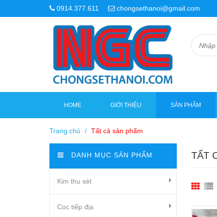
0914.377.611
chongsethanoi@gmail.com
HOME
GIỚI THIỆU
SẢN PHẨM
Trang chủ
/
Tất cả sản phẩm
TẤT 
DANH MỤC SẢN PHẨM
Kim thu sét
Cọc tiếp địa