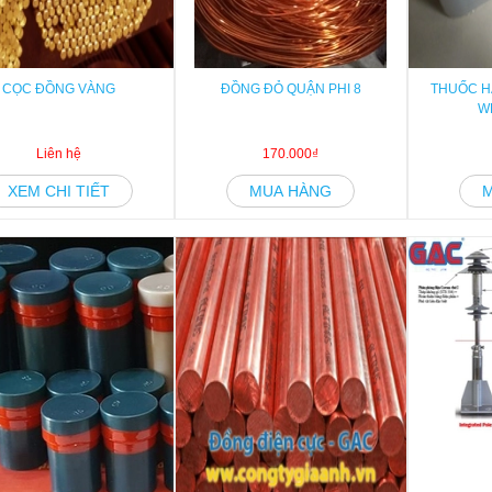
CỌC ĐỒNG VÀNG
ĐỒNG ĐỎ QUẬN PHI 8
THUỐC H
W
Liên hệ
170.000₫
XEM CHI TIẾT
MUA HÀNG