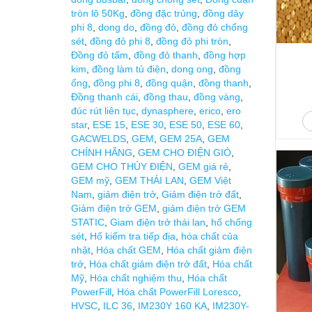
tròn lô 50Kg
,
đồng đặc trủng
,
đồng dây
phi 8
,
dong do
,
đồng đỏ
,
đồng đỏ chống
sét
,
đồng đỏ phi 8
,
đồng đỏ phi tròn
,
Đồng đỏ tấm
,
đồng đỏ thanh
,
đồng hợp
kim
,
đồng làm tủ điện
,
dong ong
,
đồng
ống
,
đồng phi 8
,
đồng quận
,
đồng thanh
,
Đồng thanh cái
,
đồng thau
,
đồng vàng
,
đúc rút liên tục
,
dynasphere
,
erico
,
ero
star
,
ESE 15
,
ESE 30
,
ESE 50
,
ESE 60
,
GACWELDS
,
GEM
,
GEM 25A
,
GEM
CHÍNH HÃNG
,
GEM CHO ĐIỆN GIÓ
,
GEM CHO THỦY ĐIỆN
,
GEM giá rẻ
,
GEM mỹ
,
GEM THÁI LAN
,
GEM Việt
Nam
,
giảm điện trở
,
Giảm điện trở đất
,
Giảm điện trở GEM
,
giảm điện trở GEM
STATIC
,
Giam điện trở thái lan
,
hố chống
sét
,
Hố kiểm tra tiếp địa
,
hóa chất của
nhật
,
Hóa chất GEM
,
Hóa chất giảm điện
trở
,
Hóa chất giảm điện trở đất
,
Hóa chất
Mỹ
,
Hóa chất nghiệm thu
,
Hóa chất
PowerFill
,
Hóa chất PowerFill Loresco
,
HVSC
,
ILC 36
,
IM230Y 160 KA
,
IM230Y-