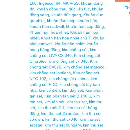
160
,
Ingesco
,
INTMKIV-SS
,
khuân đồng
TH
đỏ
,
khuân đồng thau đúc liên tục
,
khuân
đồng vàng
,
khuân đúc gang
,
Khuân đúc
graphite
,
khuân đúc thép
,
khuân hàn
,
khuân hàn cadwell
,
khuân hàn cáp đồng
,
Khuan han hoa nhiet
,
Khuân hàn hóa
nhiệt
,
Khuân hàn hóa nhiệt chữ T
,
khuân
hàn kumwell
,
khuân hàn nhiệt
,
khuân
hàng băng đồng
,
kim chống sét
,
kim
chống sét LIVA CX 040
,
Kim chống sét
Cirprotec
,
kim chống sét cx 040
,
Kim
chống sét CX070
,
kim chống sét ingesco
,
kim chống sét Ionflash
,
Kim chống sét
NFC 102
,
kim chống sét nimbus
,
kim
chống sét PDC
,
kim chống sét tây ban
nha
,
kim cổ điển
,
kim đẩy sét
,
Kim phân
tán sét
,
Kim phân tán sét B 140 S
,
kim
tán sét
,
kim tản sét
,
kim thu set
,
kim thu
sét
,
kim thu sét 2.1
,
kim thu sét bằng
đồng
,
kim thu sét Cirprotec
,
kim thu sét
cổ điển
,
kim thu sét cx040
,
kim thu sét
erostar
,
kim thu sét hungary
,
kim thu sét