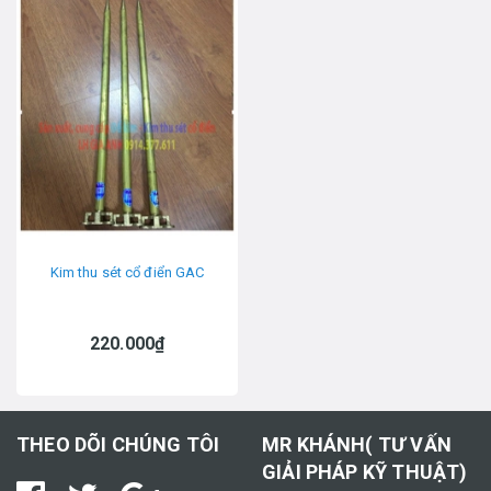
Kim thu sét cổ điển GAC
220.000₫
THEO DÕI CHÚNG TÔI
MR KHÁNH( TƯ VẤN
GIẢI PHÁP KỸ THUẬT)