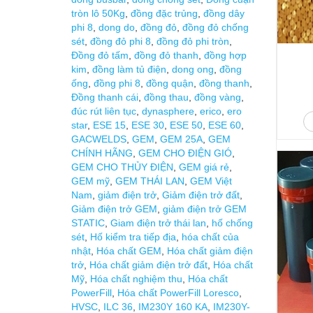
tròn lô 50Kg
,
đồng đặc trủng
,
đồng dây
phi 8
,
dong do
,
đồng đỏ
,
đồng đỏ chống
sét
,
đồng đỏ phi 8
,
đồng đỏ phi tròn
,
Đồng đỏ tấm
,
đồng đỏ thanh
,
đồng hợp
kim
,
đồng làm tủ điện
,
dong ong
,
đồng
ống
,
đồng phi 8
,
đồng quận
,
đồng thanh
,
Đồng thanh cái
,
đồng thau
,
đồng vàng
,
đúc rút liên tục
,
dynasphere
,
erico
,
ero
star
,
ESE 15
,
ESE 30
,
ESE 50
,
ESE 60
,
GACWELDS
,
GEM
,
GEM 25A
,
GEM
CHÍNH HÃNG
,
GEM CHO ĐIỆN GIÓ
,
GEM CHO THỦY ĐIỆN
,
GEM giá rẻ
,
GEM mỹ
,
GEM THÁI LAN
,
GEM Việt
Nam
,
giảm điện trở
,
Giảm điện trở đất
,
Giảm điện trở GEM
,
giảm điện trở GEM
STATIC
,
Giam điện trở thái lan
,
hố chống
sét
,
Hố kiểm tra tiếp địa
,
hóa chất của
nhật
,
Hóa chất GEM
,
Hóa chất giảm điện
trở
,
Hóa chất giảm điện trở đất
,
Hóa chất
Mỹ
,
Hóa chất nghiệm thu
,
Hóa chất
PowerFill
,
Hóa chất PowerFill Loresco
,
HVSC
,
ILC 36
,
IM230Y 160 KA
,
IM230Y-