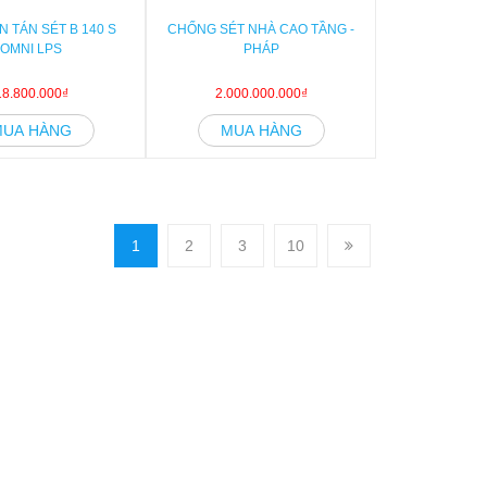
N TÁN SÉT B 140 S
CHỐNG SÉT NHÀ CAO TẦNG -
OMNI LPS
PHÁP
18.800.000₫
2.000.000.000₫
MUA HÀNG
MUA HÀNG
1
2
3
10