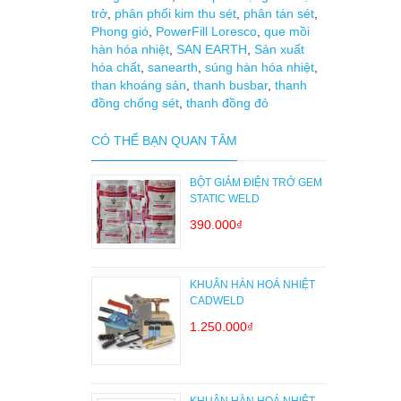
trở
,
phân phối kim thu sét
,
phân tán sét
,
Phong gió
,
PowerFill Loresco
,
que mồi
hàn hóa nhiệt
,
SAN EARTH
,
Sản xuất
hóa chất
,
sanearth
,
súng hàn hóa nhiệt
,
than khoáng sản
,
thanh busbar
,
thanh
đồng chống sét
,
thanh đồng đỏ
CÓ THỂ BẠN QUAN TÂM
BỘT GIẢM ĐIỆN TRỞ GEM
STATIC WELD
390.000₫
KHUÂN HÀN HOÁ NHIỆT
CADWELD
1.250.000₫