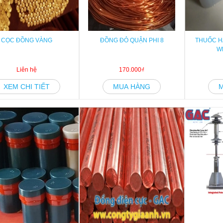
CỌC ĐỒNG VÀNG
ĐỒNG ĐỎ QUẬN PHI 8
THUỐC H
W
Liên hệ
170.000₫
XEM CHI TIẾT
MUA HÀNG