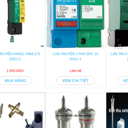
RUYỀN HAKEL PIIIM-275
LAN TRUYỀN 1 PHA SPC 25
LAN TRUYỀ
DS/1+1
DS/1+1
1.650.000₫
Liên hệ
MUA HÀNG
XEM CHI TIẾT
XE