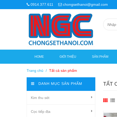
0914.377.611
chongsethanoi@gmail.com
HOME
GIỚI THIỆU
SẢN PHẨM
Trang chủ
/
Tất cả sản phẩm
TẤT 
DANH MỤC SẢN PHẨM
Kim thu sét
Cọc tiếp địa