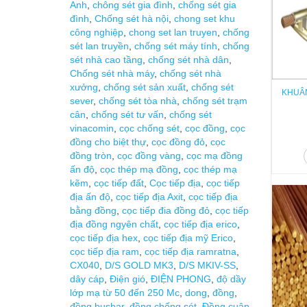
Anh
,
chông sét gia đình
,
chống sét gia
đình
,
Chống sét hà nội
,
chong set khu
công nghiệp
,
chong set lan truyen
,
chống
sét lan truyền
,
chống sét máy tính
,
chống
sét nhà cao tầng
,
chống sét nhà dân
,
Chống sét nhà máy
,
chống sét nhà
xưởng
,
chống sét sản xuất
,
chống sét
KHUÂN
sever
,
chống sét tòa nhà
,
chống sét trạm
cân
,
chống sét tư vấn
,
chống sét
vinacomin
,
cọc chống sét
,
cọc đồng
,
cọc
đồng cho biệt thự
,
cọc đồng đỏ
,
cọc
đồng tròn
,
cọc đồng vàng
,
cọc mạ đồng
ấn độ
,
cọc thép mạ đồng
,
cọc thép mạ
kẽm
,
cọc tiếp đất
,
Cọc tiếp địa
,
cọc tiếp
địa ấn độ
,
cọc tiếp địa Axit
,
cọc tiếp địa
bằng đồng
,
cọc tiếp đia đồng đỏ
,
cọc tiếp
địa đồng ngyên chất
,
cọc tiếp địa erico
,
cọc tiếp địa hex
,
cọc tiếp địa mỹ Erico
,
cọc tiếp địa ram
,
cọc tiếp địa ramratna
,
CX040
,
D/S GOLD MK3
,
D/S MKIV-SS
,
dây cáp
,
Điện gió
,
ĐIỆN PHONG
,
độ dầy
lớp mạ từ 50 đến 250 Mc
,
dong
,
đồng
,
đồng busbar
,
đồng chống sét
,
Đồng cuận