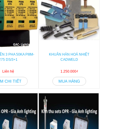
N 3 PHA 50KA PIIIM-
KHUÂN HÀN HOÁ NHIỆT
275 DS/3+1
CADWELD
Liên hệ
1.250.000₫
M CHI TIẾT
MUA HÀNG