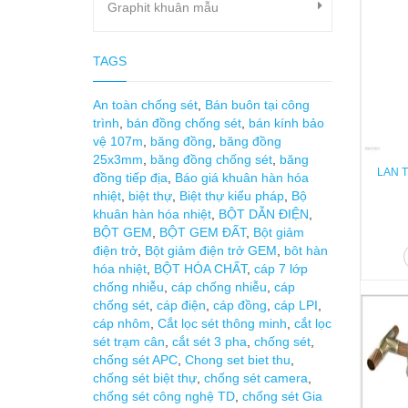
Graphit khuân mẫu
TAGS
An toàn chống sét
,
Bán buôn tại công
trình
,
bán đồng chống sét
,
bán kính bảo
vệ 107m
,
băng đồng
,
băng đồng
25x3mm
,
băng đồng chống sét
,
băng
LAN T
đồng tiếp địa
,
Báo giá khuân hàn hóa
nhiệt
,
biệt thự
,
Biệt thự kiểu pháp
,
Bộ
khuân hàn hóa nhiệt
,
BỘT DẪN ĐIỆN
,
BỘT GEM
,
BỘT GEM ĐẤT
,
Bột giảm
điện trở
,
Bột giảm điện trở GEM
,
bôt hàn
hóa nhiệt
,
BỘT HÓA CHẤT
,
cáp 7 lớp
chống nhiễu
,
cáp chống nhiễu
,
cáp
chống sét
,
cáp điện
,
cáp đồng
,
cáp LPI
,
cáp nhôm
,
Cắt lọc sét thông minh
,
cắt lọc
sét trạm cân
,
cắt sét 3 pha
,
chống sét
,
chống sét APC
,
Chong set biet thu
,
chống sét biệt thự
,
chống sét camera
,
chống sét công nghệ TD
,
chống sét Gia