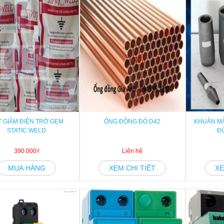
T GIẢM ĐIỆN TRỞ GEM
ỐNG ĐỒNG ĐỎ D42
KHUÂN M
STATIC WELD
Đ
390.000₫
Liên hệ
MUA HÀNG
XEM CHI TIẾT
XE