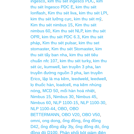
ingesco
,
kim thu sét ingesco PDC
,
kim
thu sét Ingesco PDC E
,
kim thu sét
Ionflash
,
Kim thu sét liva
,
kim thu sét LPI
,
kim thu sét lưỡng cực
,
kim thu sét mỹ
,
Kim thu sét nimbus 15
,
Kim thu sét
nimbus 60
,
Kim thu sét NLP
,
kim thu sét
OPR
,
kim thu sét PDC 6.3
,
Kim thu sét
pháp
,
Kim thu sét pulsar
,
kim thu set
stomaster
,
Kim thu sét Stomaster
,
kim
thu sét tấy ban nha
,
kim thu sét tiêu
chuẩn nfc 107
,
kim thu sét turky
,
kim thu
sét úc
,
kumwell
,
lan truyền 3 pha
,
lan
truyền đường nguồn 3 pha
,
lan truyền
Erico
,
lập là mạ kẽm
,
leedweld
,
leedwell
,
lọ thuốc hàn
,
loadcell
,
mạ kẽm nhúng
nóng
,
MCD 50
,
mối hàn hoá nhiệt
,
Nimbus 15
,
Nimbus 30
,
Nimbus 45
,
Nimbus 60
,
NLP 1100-15
,
NLP 1100-30
,
NLP 1100-44
,
OBO
,
OBO
BETTERMANN
,
OBO V20
,
OBO V50
,
omni
,
ong dong
,
ống đồng
,
ống đồng
D42
,
ống đồng dầy 3ly
,
ống đồng đỏ
,
ống
đồng đỏ D100
,
Phân phối bột giảm điện