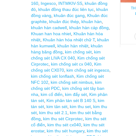
160
,
Ingesco
,
INTMKIV-SS
,
khuân đồng
TH
đỏ
,
khuân đồng thau đúc liên tục
,
khuân
đồng vàng
,
khuân đúc gang
,
Khuân đúc
graphite
,
khuân đúc thép
,
khuân hàn
,
khuân hàn cadwell
,
khuân hàn cáp đồng
,
Khuan han hoa nhiet
,
Khuân hàn hóa
nhiệt
,
Khuân hàn hóa nhiệt chữ T
,
khuân
hàn kumwell
,
khuân hàn nhiệt
,
khuân
hàng băng đồng
,
kim chống sét
,
kim
chống sét LIVA CX 040
,
Kim chống sét
Cirprotec
,
kim chống sét cx 040
,
Kim
chống sét CX070
,
kim chống sét ingesco
,
kim chống sét Ionflash
,
Kim chống sét
NFC 102
,
kim chống sét nimbus
,
kim
chống sét PDC
,
kim chống sét tây ban
nha
,
kim cổ điển
,
kim đẩy sét
,
Kim phân
tán sét
,
Kim phân tán sét B 140 S
,
kim
tán sét
,
kim tản sét
,
kim thu set
,
kim thu
sét
,
kim thu sét 2.1
,
kim thu sét bằng
đồng
,
kim thu sét Cirprotec
,
kim thu sét
cổ điển
,
kim thu sét cx040
,
kim thu sét
erostar
,
kim thu sét hungary
,
kim thu sét