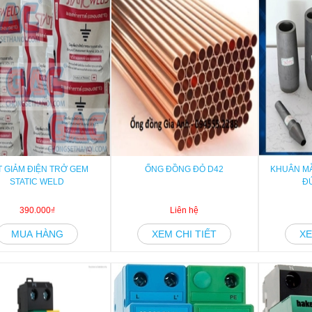
T GIẢM ĐIỆN TRỞ GEM
ỐNG ĐỒNG ĐỎ D42
KHUÂN M
STATIC WELD
Đ
390.000₫
Liên hệ
MUA HÀNG
XEM CHI TIẾT
XE