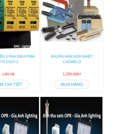
N 3 PHA 50KA PIIIM-
KHUÂN HÀN HOÁ NHIỆT
275 DS/3+1
CADWELD
Liên hệ
1.250.000₫
M CHI TIẾT
MUA HÀNG