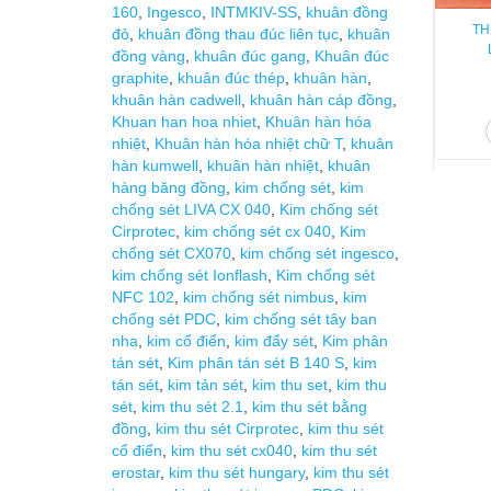
160
,
Ingesco
,
INTMKIV-SS
,
khuân đồng
TH
đỏ
,
khuân đồng thau đúc liên tục
,
khuân
đồng vàng
,
khuân đúc gang
,
Khuân đúc
graphite
,
khuân đúc thép
,
khuân hàn
,
khuân hàn cadwell
,
khuân hàn cáp đồng
,
Khuan han hoa nhiet
,
Khuân hàn hóa
nhiệt
,
Khuân hàn hóa nhiệt chữ T
,
khuân
hàn kumwell
,
khuân hàn nhiệt
,
khuân
hàng băng đồng
,
kim chống sét
,
kim
chống sét LIVA CX 040
,
Kim chống sét
Cirprotec
,
kim chống sét cx 040
,
Kim
chống sét CX070
,
kim chống sét ingesco
,
kim chống sét Ionflash
,
Kim chống sét
NFC 102
,
kim chống sét nimbus
,
kim
chống sét PDC
,
kim chống sét tây ban
nha
,
kim cổ điển
,
kim đẩy sét
,
Kim phân
tán sét
,
Kim phân tán sét B 140 S
,
kim
tán sét
,
kim tản sét
,
kim thu set
,
kim thu
sét
,
kim thu sét 2.1
,
kim thu sét bằng
đồng
,
kim thu sét Cirprotec
,
kim thu sét
cổ điển
,
kim thu sét cx040
,
kim thu sét
erostar
,
kim thu sét hungary
,
kim thu sét