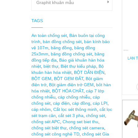
Graphit khuân mẫu
TAGS
An toàn chống sét
,
Bán buôn tại công
trình
,
bán đồng chống sét
,
bán kính bảo
vệ 107m
,
băng đồng
,
băng đồng
25x3mm
,
băng đồng chống sét
,
băng
LAN T
đồng tiếp địa
,
Báo giá khuân hàn hóa
nhiệt
,
biệt thự
,
Biệt thự kiểu pháp
,
Bộ
khuân hàn hóa nhiệt
,
BỘT DẪN ĐIỆN
,
BỘT GEM
,
BỘT GEM ĐẤT
,
Bột giảm
điện trở
,
Bột giảm điện trở GEM
,
bôt hàn
hóa nhiệt
,
BỘT HÓA CHẤT
,
cáp 7 lớp
chống nhiễu
,
cáp chống nhiễu
,
cáp
chống sét
,
cáp điện
,
cáp đồng
,
cáp LPI
,
cáp nhôm
,
Cắt lọc sét thông minh
,
cắt lọc
sét trạm cân
,
cắt sét 3 pha
,
chống sét
,
chống sét APC
,
Chong set biet thu
,
chống sét biệt thự
,
chống sét camera
,
chống sét công nghệ TD
,
chống sét Gia