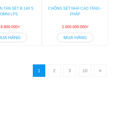
N TÁN SÉT B 140 S
CHỐNG SÉT NHÀ CAO TẦNG -
OMNI LPS
PHÁP
18.800.000₫
2.000.000.000₫
MUA HÀNG
MUA HÀNG
1
2
3
10