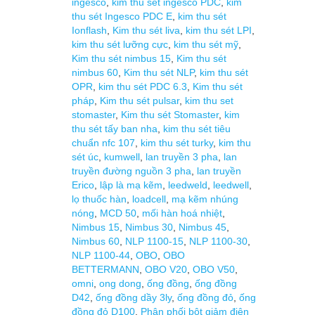
ingesco
,
kim thu sét ingesco PDC
,
kim
thu sét Ingesco PDC E
,
kim thu sét
Ionflash
,
Kim thu sét liva
,
kim thu sét LPI
,
kim thu sét lưỡng cực
,
kim thu sét mỹ
,
Kim thu sét nimbus 15
,
Kim thu sét
nimbus 60
,
Kim thu sét NLP
,
kim thu sét
OPR
,
kim thu sét PDC 6.3
,
Kim thu sét
pháp
,
Kim thu sét pulsar
,
kim thu set
stomaster
,
Kim thu sét Stomaster
,
kim
thu sét tấy ban nha
,
kim thu sét tiêu
chuẩn nfc 107
,
kim thu sét turky
,
kim thu
sét úc
,
kumwell
,
lan truyền 3 pha
,
lan
truyền đường nguồn 3 pha
,
lan truyền
Erico
,
lập là mạ kẽm
,
leedweld
,
leedwell
,
lọ thuốc hàn
,
loadcell
,
mạ kẽm nhúng
nóng
,
MCD 50
,
mối hàn hoá nhiệt
,
Nimbus 15
,
Nimbus 30
,
Nimbus 45
,
Nimbus 60
,
NLP 1100-15
,
NLP 1100-30
,
NLP 1100-44
,
OBO
,
OBO
BETTERMANN
,
OBO V20
,
OBO V50
,
omni
,
ong dong
,
ống đồng
,
ống đồng
D42
,
ống đồng dầy 3ly
,
ống đồng đỏ
,
ống
đồng đỏ D100
,
Phân phối bột giảm điện