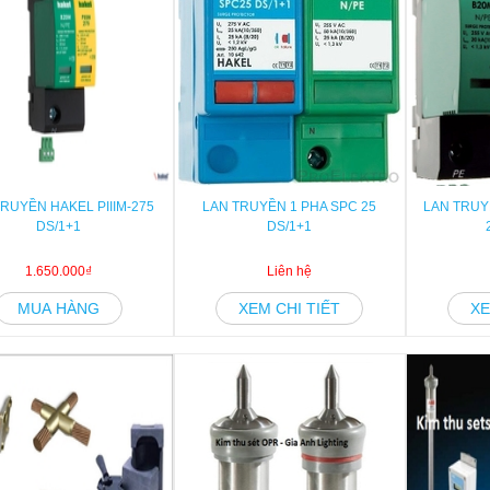
RUYỀN HAKEL PIIIM-275
LAN TRUYỀN 1 PHA SPC 25
LAN TRUYỀ
DS/1+1
DS/1+1
1.650.000₫
Liên hệ
MUA HÀNG
XEM CHI TIẾT
XE