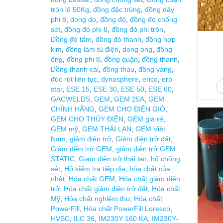
tròn lô 50Kg
,
đồng đặc trủng
,
đồng dây
phi 8
,
dong do
,
đồng đỏ
,
đồng đỏ chống
sét
,
đồng đỏ phi 8
,
đồng đỏ phi tròn
,
Đồng đỏ tấm
,
đồng đỏ thanh
,
đồng hợp
kim
,
đồng làm tủ điện
,
dong ong
,
đồng
ống
,
đồng phi 8
,
đồng quận
,
đồng thanh
,
Đồng thanh cái
,
đồng thau
,
đồng vàng
,
đúc rút liên tục
,
dynasphere
,
erico
,
ero
star
,
ESE 15
,
ESE 30
,
ESE 50
,
ESE 60
,
GACWELDS
,
GEM
,
GEM 25A
,
GEM
CHÍNH HÃNG
,
GEM CHO ĐIỆN GIÓ
,
GEM CHO THỦY ĐIỆN
,
GEM giá rẻ
,
GEM mỹ
,
GEM THÁI LAN
,
GEM Việt
Nam
,
giảm điện trở
,
Giảm điện trở đất
,
Giảm điện trở GEM
,
giảm điện trở GEM
STATIC
,
Giam điện trở thái lan
,
hố chống
sét
,
Hố kiểm tra tiếp địa
,
hóa chất của
nhật
,
Hóa chất GEM
,
Hóa chất giảm điện
trở
,
Hóa chất giảm điện trở đất
,
Hóa chất
Mỹ
,
Hóa chất nghiệm thu
,
Hóa chất
PowerFill
,
Hóa chất PowerFill Loresco
,
HVSC
,
ILC 36
,
IM230Y 160 KA
,
IM230Y-