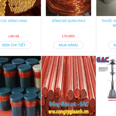
CỌC ĐỒNG VÀNG
ĐỒNG ĐỎ QUẬN PHI 8
THUỐC H
W
Liên hệ
170.000₫
XEM CHI TIẾT
MUA HÀNG