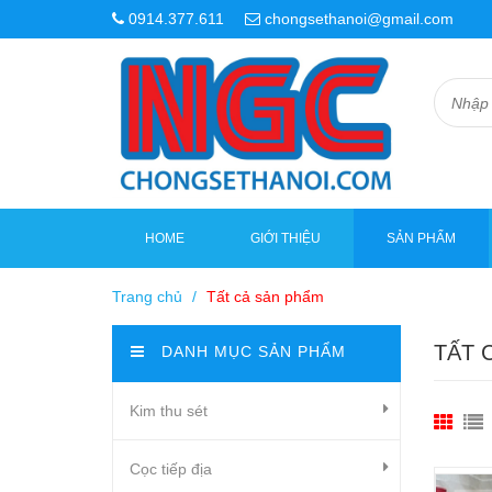
0914.377.611
chongsethanoi@gmail.com
HOME
GIỚI THIỆU
SẢN PHẨM
Trang chủ
/
Tất cả sản phẩm
TẤT 
DANH MỤC SẢN PHẨM
Kim thu sét
Cọc tiếp địa