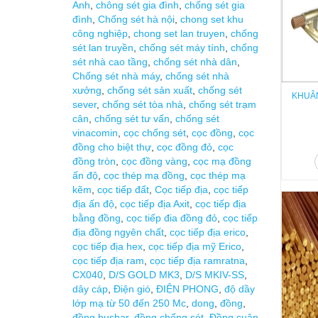
Anh
,
chông sét gia đình
,
chống sét gia
đình
,
Chống sét hà nội
,
chong set khu
công nghiệp
,
chong set lan truyen
,
chống
sét lan truyền
,
chống sét máy tính
,
chống
sét nhà cao tầng
,
chống sét nhà dân
,
Chống sét nhà máy
,
chống sét nhà
xưởng
,
chống sét sản xuất
,
chống sét
KHUÂN
sever
,
chống sét tòa nhà
,
chống sét trạm
cân
,
chống sét tư vấn
,
chống sét
vinacomin
,
cọc chống sét
,
cọc đồng
,
cọc
đồng cho biệt thự
,
cọc đồng đỏ
,
cọc
đồng tròn
,
cọc đồng vàng
,
cọc mạ đồng
ấn độ
,
cọc thép mạ đồng
,
cọc thép mạ
kẽm
,
cọc tiếp đất
,
Cọc tiếp địa
,
cọc tiếp
địa ấn độ
,
cọc tiếp địa Axit
,
cọc tiếp địa
bằng đồng
,
cọc tiếp đia đồng đỏ
,
cọc tiếp
địa đồng ngyên chất
,
cọc tiếp địa erico
,
cọc tiếp địa hex
,
cọc tiếp địa mỹ Erico
,
cọc tiếp địa ram
,
cọc tiếp địa ramratna
,
CX040
,
D/S GOLD MK3
,
D/S MKIV-SS
,
dây cáp
,
Điện gió
,
ĐIỆN PHONG
,
độ dầy
lớp mạ từ 50 đến 250 Mc
,
dong
,
đồng
,
đồng busbar
,
đồng chống sét
,
Đồng cuận