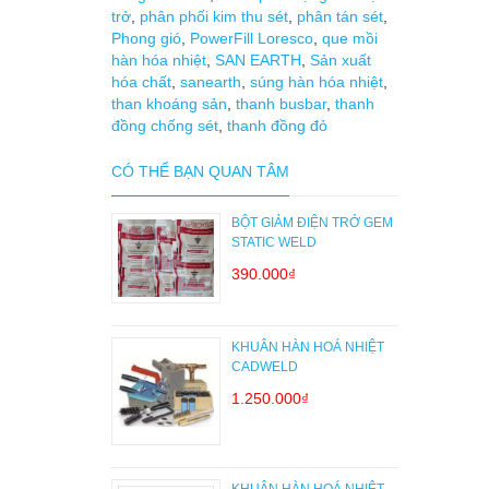
trở
,
phân phối kim thu sét
,
phân tán sét
,
Phong gió
,
PowerFill Loresco
,
que mồi
hàn hóa nhiệt
,
SAN EARTH
,
Sản xuất
hóa chất
,
sanearth
,
súng hàn hóa nhiệt
,
than khoáng sản
,
thanh busbar
,
thanh
đồng chống sét
,
thanh đồng đỏ
CÓ THỂ BẠN QUAN TÂM
BỘT GIẢM ĐIỆN TRỞ GEM
STATIC WELD
390.000₫
KHUÂN HÀN HOÁ NHIỆT
CADWELD
1.250.000₫