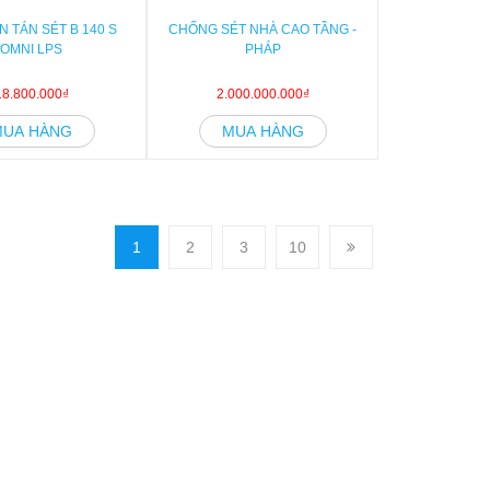
N TÁN SÉT B 140 S
CHỐNG SÉT NHÀ CAO TẦNG -
OMNI LPS
PHÁP
18.800.000₫
2.000.000.000₫
MUA HÀNG
MUA HÀNG
1
2
3
10