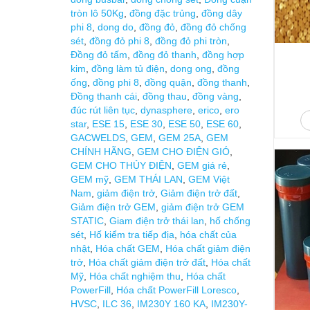
tròn lô 50Kg
,
đồng đặc trủng
,
đồng dây
phi 8
,
dong do
,
đồng đỏ
,
đồng đỏ chống
sét
,
đồng đỏ phi 8
,
đồng đỏ phi tròn
,
Đồng đỏ tấm
,
đồng đỏ thanh
,
đồng hợp
kim
,
đồng làm tủ điện
,
dong ong
,
đồng
ống
,
đồng phi 8
,
đồng quận
,
đồng thanh
,
Đồng thanh cái
,
đồng thau
,
đồng vàng
,
đúc rút liên tục
,
dynasphere
,
erico
,
ero
star
,
ESE 15
,
ESE 30
,
ESE 50
,
ESE 60
,
GACWELDS
,
GEM
,
GEM 25A
,
GEM
CHÍNH HÃNG
,
GEM CHO ĐIỆN GIÓ
,
GEM CHO THỦY ĐIỆN
,
GEM giá rẻ
,
GEM mỹ
,
GEM THÁI LAN
,
GEM Việt
Nam
,
giảm điện trở
,
Giảm điện trở đất
,
Giảm điện trở GEM
,
giảm điện trở GEM
STATIC
,
Giam điện trở thái lan
,
hố chống
sét
,
Hố kiểm tra tiếp địa
,
hóa chất của
nhật
,
Hóa chất GEM
,
Hóa chất giảm điện
trở
,
Hóa chất giảm điện trở đất
,
Hóa chất
Mỹ
,
Hóa chất nghiệm thu
,
Hóa chất
PowerFill
,
Hóa chất PowerFill Loresco
,
HVSC
,
ILC 36
,
IM230Y 160 KA
,
IM230Y-