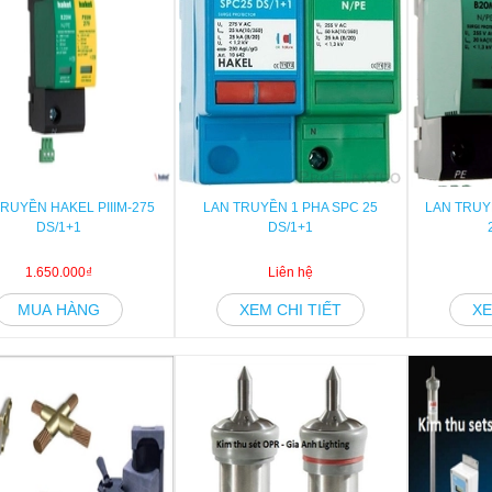
RUYỀN HAKEL PIIIM-275
LAN TRUYỀN 1 PHA SPC 25
LAN TRUYỀ
DS/1+1
DS/1+1
1.650.000₫
Liên hệ
MUA HÀNG
XEM CHI TIẾT
XE