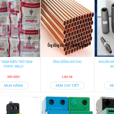
T GIẢM ĐIỆN TRỞ GEM
ỐNG ĐỒNG ĐỎ D42
KHUÂN M
STATIC WELD
Đ
390.000₫
Liên hệ
MUA HÀNG
XEM CHI TIẾT
XE