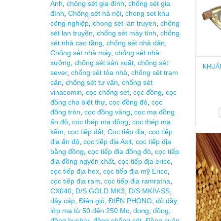
Anh
,
chông sét gia đình
,
chống sét gia
đình
,
Chống sét hà nội
,
chong set khu
công nghiệp
,
chong set lan truyen
,
chống
sét lan truyền
,
chống sét máy tính
,
chống
sét nhà cao tầng
,
chống sét nhà dân
,
Chống sét nhà máy
,
chống sét nhà
xưởng
,
chống sét sản xuất
,
chống sét
KHUÂN
sever
,
chống sét tòa nhà
,
chống sét trạm
cân
,
chống sét tư vấn
,
chống sét
vinacomin
,
cọc chống sét
,
cọc đồng
,
cọc
đồng cho biệt thự
,
cọc đồng đỏ
,
cọc
đồng tròn
,
cọc đồng vàng
,
cọc mạ đồng
ấn độ
,
cọc thép mạ đồng
,
cọc thép mạ
kẽm
,
cọc tiếp đất
,
Cọc tiếp địa
,
cọc tiếp
địa ấn độ
,
cọc tiếp địa Axit
,
cọc tiếp địa
bằng đồng
,
cọc tiếp đia đồng đỏ
,
cọc tiếp
địa đồng ngyên chất
,
cọc tiếp địa erico
,
cọc tiếp địa hex
,
cọc tiếp địa mỹ Erico
,
cọc tiếp địa ram
,
cọc tiếp địa ramratna
,
CX040
,
D/S GOLD MK3
,
D/S MKIV-SS
,
dây cáp
,
Điện gió
,
ĐIỆN PHONG
,
độ dầy
lớp mạ từ 50 đến 250 Mc
,
dong
,
đồng
,
đồng busbar
,
đồng chống sét
,
Đồng cuận