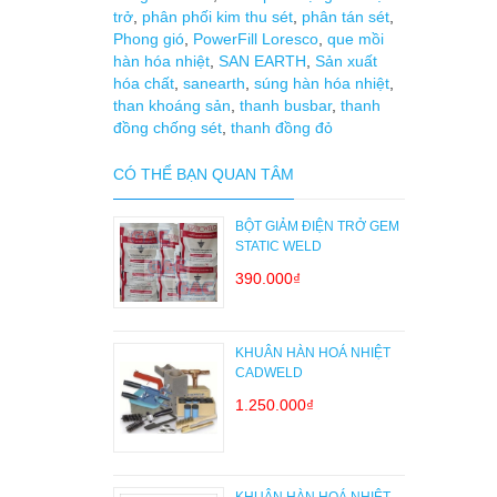
trở
,
phân phối kim thu sét
,
phân tán sét
,
Phong gió
,
PowerFill Loresco
,
que mồi
hàn hóa nhiệt
,
SAN EARTH
,
Sản xuất
hóa chất
,
sanearth
,
súng hàn hóa nhiệt
,
than khoáng sản
,
thanh busbar
,
thanh
đồng chống sét
,
thanh đồng đỏ
CÓ THỂ BẠN QUAN TÂM
BỘT GIẢM ĐIỆN TRỞ GEM
STATIC WELD
390.000₫
KHUÂN HÀN HOÁ NHIỆT
CADWELD
1.250.000₫