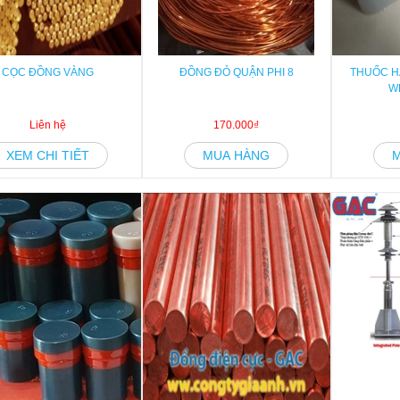
CỌC ĐỒNG VÀNG
ĐỒNG ĐỎ QUẬN PHI 8
THUỐC H
W
Liên hệ
170.000₫
XEM CHI TIẾT
MUA HÀNG