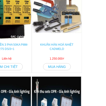
N 3 PHA 50KA PIIIM-
KHUÂN HÀN HOÁ NHIỆT
275 DS/3+1
CADWELD
Liên hệ
1.250.000₫
M CHI TIẾT
MUA HÀNG