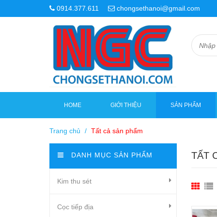
0914.377.611
chongsethanoi@gmail.com
HOME
GIỚI THIỆU
SẢN PHẨM
Trang chủ
/
Tất cả sản phẩm
TẤT 
DANH MỤC SẢN PHẨM
Kim thu sét
Cọc tiếp địa