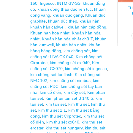
160
,
Ingesco
,
INTMKIV-SS
,
khuân đồng
TH
đỏ
,
khuân đồng thau đúc liên tục
,
khuân
đồng vàng
,
khuân đúc gang
,
Khuân đúc
graphite
,
khuân đúc thép
,
khuân hàn
,
khuân hàn cadwell
,
khuân hàn cáp đồng
,
Khuan han hoa nhiet
,
Khuân hàn hóa
nhiệt
,
Khuân hàn hóa nhiệt chữ T
,
khuân
hàn kumwell
,
khuân hàn nhiệt
,
khuân
hàng băng đồng
,
kim chống sét
,
kim
chống sét LIVA CX 040
,
Kim chống sét
Cirprotec
,
kim chống sét cx 040
,
Kim
chống sét CX070
,
kim chống sét ingesco
,
kim chống sét Ionflash
,
Kim chống sét
NFC 102
,
kim chống sét nimbus
,
kim
chống sét PDC
,
kim chống sét tây ban
nha
,
kim cổ điển
,
kim đẩy sét
,
Kim phân
tán sét
,
Kim phân tán sét B 140 S
,
kim
tán sét
,
kim tản sét
,
kim thu set
,
kim thu
sét
,
kim thu sét 2.1
,
kim thu sét bằng
đồng
,
kim thu sét Cirprotec
,
kim thu sét
cổ điển
,
kim thu sét cx040
,
kim thu sét
erostar
,
kim thu sét hungary
,
kim thu sét