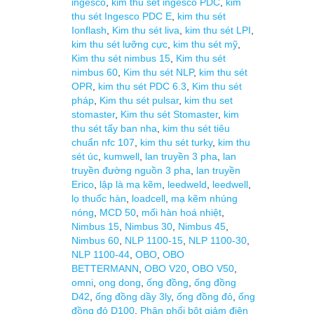
ingesco
,
kim thu sét ingesco PDC
,
kim
thu sét Ingesco PDC E
,
kim thu sét
Ionflash
,
Kim thu sét liva
,
kim thu sét LPI
,
kim thu sét lưỡng cực
,
kim thu sét mỹ
,
Kim thu sét nimbus 15
,
Kim thu sét
nimbus 60
,
Kim thu sét NLP
,
kim thu sét
OPR
,
kim thu sét PDC 6.3
,
Kim thu sét
pháp
,
Kim thu sét pulsar
,
kim thu set
stomaster
,
Kim thu sét Stomaster
,
kim
thu sét tấy ban nha
,
kim thu sét tiêu
chuẩn nfc 107
,
kim thu sét turky
,
kim thu
sét úc
,
kumwell
,
lan truyền 3 pha
,
lan
truyền đường nguồn 3 pha
,
lan truyền
Erico
,
lập là mạ kẽm
,
leedweld
,
leedwell
,
lọ thuốc hàn
,
loadcell
,
mạ kẽm nhúng
nóng
,
MCD 50
,
mối hàn hoá nhiệt
,
Nimbus 15
,
Nimbus 30
,
Nimbus 45
,
Nimbus 60
,
NLP 1100-15
,
NLP 1100-30
,
NLP 1100-44
,
OBO
,
OBO
BETTERMANN
,
OBO V20
,
OBO V50
,
omni
,
ong dong
,
ống đồng
,
ống đồng
D42
,
ống đồng dầy 3ly
,
ống đồng đỏ
,
ống
đồng đỏ D100
,
Phân phối bột giảm điện