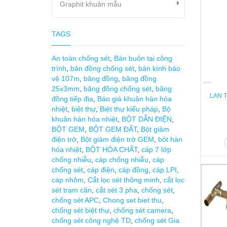
Graphit khuân mẫu
TAGS
An toàn chống sét
,
Bán buôn tại công
trình
,
bán đồng chống sét
,
bán kính bảo
vệ 107m
,
băng đồng
,
băng đồng
25x3mm
,
băng đồng chống sét
,
băng
LAN T
đồng tiếp địa
,
Báo giá khuân hàn hóa
nhiệt
,
biệt thự
,
Biệt thự kiểu pháp
,
Bộ
khuân hàn hóa nhiệt
,
BỘT DẪN ĐIỆN
,
BỘT GEM
,
BỘT GEM ĐẤT
,
Bột giảm
điện trở
,
Bột giảm điện trở GEM
,
bôt hàn
hóa nhiệt
,
BỘT HÓA CHẤT
,
cáp 7 lớp
chống nhiễu
,
cáp chống nhiễu
,
cáp
chống sét
,
cáp điện
,
cáp đồng
,
cáp LPI
,
cáp nhôm
,
Cắt lọc sét thông minh
,
cắt lọc
sét trạm cân
,
cắt sét 3 pha
,
chống sét
,
chống sét APC
,
Chong set biet thu
,
chống sét biệt thự
,
chống sét camera
,
chống sét công nghệ TD
,
chống sét Gia