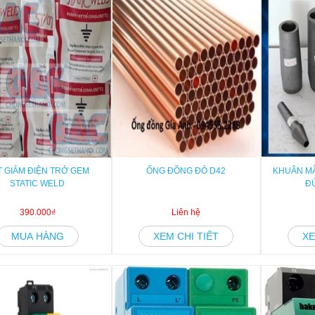
T GIẢM ĐIỆN TRỞ GEM
ỐNG ĐỒNG ĐỎ D42
KHUÂN M
STATIC WELD
Đ
390.000₫
Liên hệ
MUA HÀNG
XEM CHI TIẾT
XE