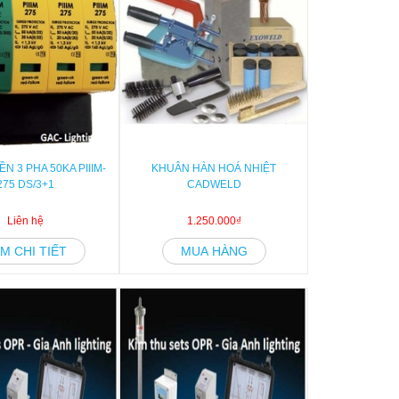
N 3 PHA 50KA PIIIM-
KHUÂN HÀN HOÁ NHIỆT
275 DS/3+1
CADWELD
Liên hệ
1.250.000₫
M CHI TIẾT
MUA HÀNG