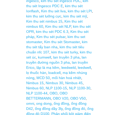
ingesco
,
kim thu sét ingesco PDC
,
kim
thu sét Ingesco PDC E
,
kim thu sét
Ionflash
,
Kim thu sét liva
,
kim thu sét LPI
,
kim thu sét lưỡng cực
,
kim thu sét mỹ
,
Kim thu sét nimbus 15
,
Kim thu sét
nimbus 60
,
Kim thu sét NLP
,
kim thu sét
OPR
,
kim thu sét PDC 6.3
,
Kim thu sét
pháp
,
Kim thu sét pulsar
,
kim thu set
stomaster
,
Kim thu sét Stomaster
,
kim
thu sét tấy ban nha
,
kim thu sét tiêu
chuẩn nfc 107
,
kim thu sét turky
,
kim thu
sét úc
,
kumwell
,
lan truyền 3 pha
,
lan
truyền đường nguồn 3 pha
,
lan truyền
Erico
,
lập là mạ kẽm
,
leedweld
,
leedwell
,
lọ thuốc hàn
,
loadcell
,
mạ kẽm nhúng
nóng
,
MCD 50
,
mối hàn hoá nhiệt
,
Nimbus 15
,
Nimbus 30
,
Nimbus 45
,
Nimbus 60
,
NLP 1100-15
,
NLP 1100-30
,
NLP 1100-44
,
OBO
,
OBO
BETTERMANN
,
OBO V20
,
OBO V50
,
omni
,
ong dong
,
ống đồng
,
ống đồng
D42
,
ống đồng dầy 3ly
,
ống đồng đỏ
,
ống
đồng đỏ D100
,
Phân phối bột giảm điện