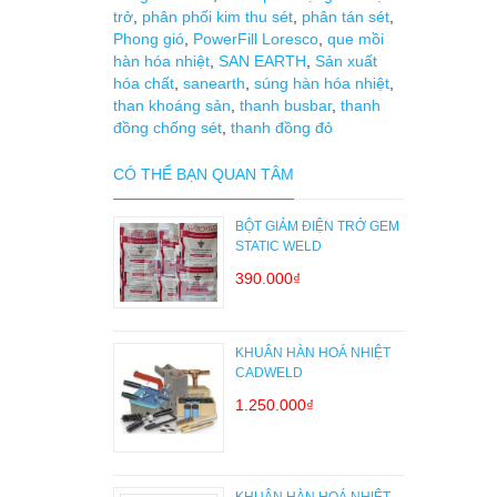
trở
,
phân phối kim thu sét
,
phân tán sét
,
Phong gió
,
PowerFill Loresco
,
que mồi
hàn hóa nhiệt
,
SAN EARTH
,
Sản xuất
hóa chất
,
sanearth
,
súng hàn hóa nhiệt
,
than khoáng sản
,
thanh busbar
,
thanh
đồng chống sét
,
thanh đồng đỏ
CÓ THỂ BẠN QUAN TÂM
BỘT GIẢM ĐIỆN TRỞ GEM
STATIC WELD
390.000₫
KHUÂN HÀN HOÁ NHIỆT
CADWELD
1.250.000₫