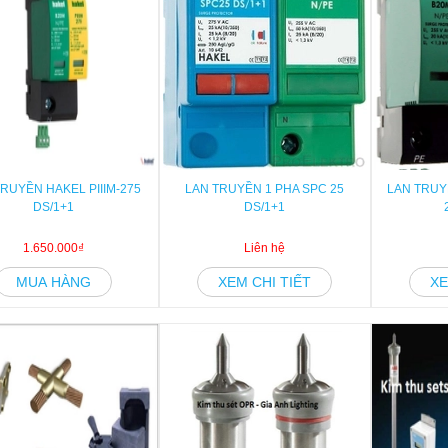
RUYỀN HAKEL PIIIM-275
LAN TRUYỀN 1 PHA SPC 25
LAN TRUYỀ
DS/1+1
DS/1+1
1.650.000₫
Liên hệ
MUA HÀNG
XEM CHI TIẾT
XE