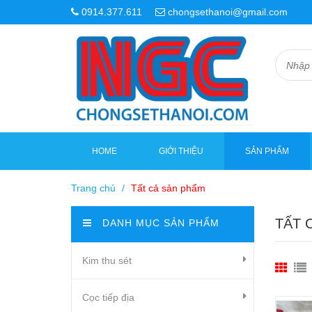
0914.377.611
chongsethanoi@gmail.com
HOME
GIỚI THIỆU
SẢN PHẨM
Trang chủ
/
Tất cả sản phẩm
TẤT 
DANH MỤC SẢN PHẨM
Kim thu sét
Cọc tiếp địa