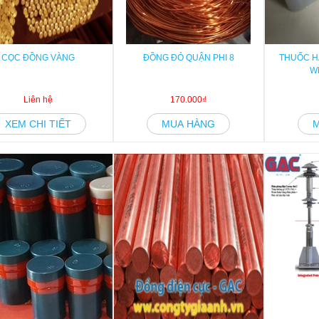
CỌC ĐỒNG VÀNG
ĐỒNG ĐỎ QUẬN PHI 8
THUỐC H
W
Liên hệ
170.000₫
XEM CHI TIẾT
MUA HÀNG