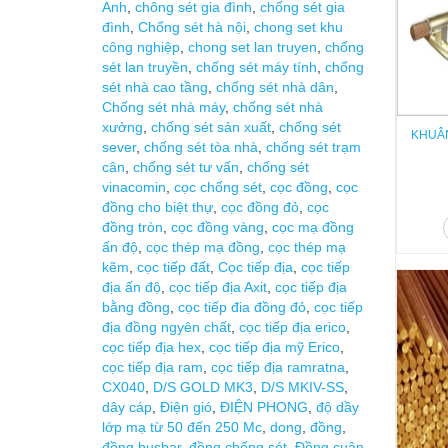
Anh
,
chông sét gia đình
,
chống sét gia
đình
,
Chống sét hà nội
,
chong set khu
công nghiệp
,
chong set lan truyen
,
chống
sét lan truyền
,
chống sét máy tính
,
chống
sét nhà cao tầng
,
chống sét nhà dân
,
Chống sét nhà máy
,
chống sét nhà
xưởng
,
chống sét sản xuất
,
chống sét
KHUÂN
sever
,
chống sét tòa nhà
,
chống sét trạm
cân
,
chống sét tư vấn
,
chống sét
vinacomin
,
cọc chống sét
,
cọc đồng
,
cọc
đồng cho biệt thự
,
cọc đồng đỏ
,
cọc
đồng tròn
,
cọc đồng vàng
,
cọc mạ đồng
ấn độ
,
cọc thép mạ đồng
,
cọc thép mạ
kẽm
,
cọc tiếp đất
,
Cọc tiếp địa
,
cọc tiếp
địa ấn độ
,
cọc tiếp địa Axit
,
cọc tiếp địa
bằng đồng
,
cọc tiếp đia đồng đỏ
,
cọc tiếp
địa đồng ngyên chất
,
cọc tiếp địa erico
,
cọc tiếp địa hex
,
cọc tiếp địa mỹ Erico
,
cọc tiếp địa ram
,
cọc tiếp địa ramratna
,
CX040
,
D/S GOLD MK3
,
D/S MKIV-SS
,
dây cáp
,
Điện gió
,
ĐIỆN PHONG
,
độ dầy
lớp mạ từ 50 đến 250 Mc
,
dong
,
đồng
,
đồng busbar
,
đồng chống sét
,
Đồng cuận