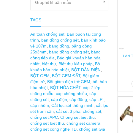
Graphit khuân mẫu
TAGS
An toàn chống sét
,
Bán buôn tại công
trình
,
bán đồng chống sét
,
bán kính bảo
vệ 107m
,
băng đồng
,
băng đồng
25x3mm
,
băng đồng chống sét
,
băng
LAN T
đồng tiếp địa
,
Báo giá khuân hàn hóa
nhiệt
,
biệt thự
,
Biệt thự kiểu pháp
,
Bộ
khuân hàn hóa nhiệt
,
BỘT DẪN ĐIỆN
,
BỘT GEM
,
BỘT GEM ĐẤT
,
Bột giảm
điện trở
,
Bột giảm điện trở GEM
,
bôt hàn
hóa nhiệt
,
BỘT HÓA CHẤT
,
cáp 7 lớp
chống nhiễu
,
cáp chống nhiễu
,
cáp
chống sét
,
cáp điện
,
cáp đồng
,
cáp LPI
,
cáp nhôm
,
Cắt lọc sét thông minh
,
cắt lọc
sét trạm cân
,
cắt sét 3 pha
,
chống sét
,
chống sét APC
,
Chong set biet thu
,
chống sét biệt thự
,
chống sét camera
,
chống sét công nghệ TD
,
chống sét Gia