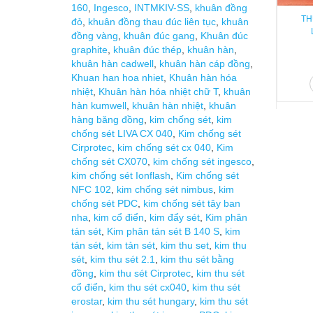
160
,
Ingesco
,
INTMKIV-SS
,
khuân đồng
TH
đỏ
,
khuân đồng thau đúc liên tục
,
khuân
đồng vàng
,
khuân đúc gang
,
Khuân đúc
graphite
,
khuân đúc thép
,
khuân hàn
,
khuân hàn cadwell
,
khuân hàn cáp đồng
,
Khuan han hoa nhiet
,
Khuân hàn hóa
nhiệt
,
Khuân hàn hóa nhiệt chữ T
,
khuân
hàn kumwell
,
khuân hàn nhiệt
,
khuân
hàng băng đồng
,
kim chống sét
,
kim
chống sét LIVA CX 040
,
Kim chống sét
Cirprotec
,
kim chống sét cx 040
,
Kim
chống sét CX070
,
kim chống sét ingesco
,
kim chống sét Ionflash
,
Kim chống sét
NFC 102
,
kim chống sét nimbus
,
kim
chống sét PDC
,
kim chống sét tây ban
nha
,
kim cổ điển
,
kim đẩy sét
,
Kim phân
tán sét
,
Kim phân tán sét B 140 S
,
kim
tán sét
,
kim tản sét
,
kim thu set
,
kim thu
sét
,
kim thu sét 2.1
,
kim thu sét bằng
đồng
,
kim thu sét Cirprotec
,
kim thu sét
cổ điển
,
kim thu sét cx040
,
kim thu sét
erostar
,
kim thu sét hungary
,
kim thu sét