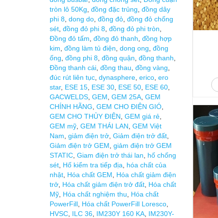
tròn lô 50Kg
,
đồng đặc trủng
,
đồng dây
phi 8
,
dong do
,
đồng đỏ
,
đồng đỏ chống
sét
,
đồng đỏ phi 8
,
đồng đỏ phi tròn
,
Đồng đỏ tấm
,
đồng đỏ thanh
,
đồng hợp
kim
,
đồng làm tủ điện
,
dong ong
,
đồng
ống
,
đồng phi 8
,
đồng quận
,
đồng thanh
,
Đồng thanh cái
,
đồng thau
,
đồng vàng
,
đúc rút liên tục
,
dynasphere
,
erico
,
ero
star
,
ESE 15
,
ESE 30
,
ESE 50
,
ESE 60
,
GACWELDS
,
GEM
,
GEM 25A
,
GEM
CHÍNH HÃNG
,
GEM CHO ĐIỆN GIÓ
,
GEM CHO THỦY ĐIỆN
,
GEM giá rẻ
,
GEM mỹ
,
GEM THÁI LAN
,
GEM Việt
Nam
,
giảm điện trở
,
Giảm điện trở đất
,
Giảm điện trở GEM
,
giảm điện trở GEM
STATIC
,
Giam điện trở thái lan
,
hố chống
sét
,
Hố kiểm tra tiếp địa
,
hóa chất của
nhật
,
Hóa chất GEM
,
Hóa chất giảm điện
trở
,
Hóa chất giảm điện trở đất
,
Hóa chất
Mỹ
,
Hóa chất nghiệm thu
,
Hóa chất
PowerFill
,
Hóa chất PowerFill Loresco
,
HVSC
,
ILC 36
,
IM230Y 160 KA
,
IM230Y-