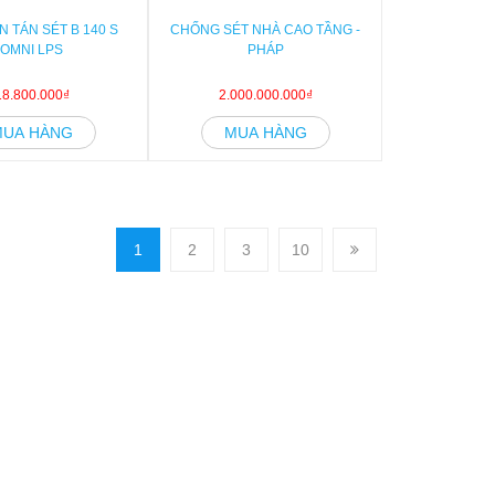
N TÁN SÉT B 140 S
CHỐNG SÉT NHÀ CAO TẦNG -
OMNI LPS
PHÁP
18.800.000₫
2.000.000.000₫
MUA HÀNG
MUA HÀNG
1
2
3
10