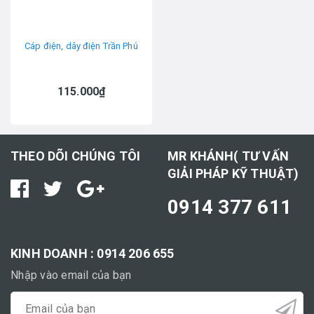
Cáp điện, dây điện Trần Phú
115.000₫
THEO DÕI CHÚNG TÔI
MR KHÁNH( TƯ VẤN
GIẢI PHÁP KỸ THUẬT)
0914 377 611
KINH DOANH : 0914 206 655
Nhập vào email của bạn