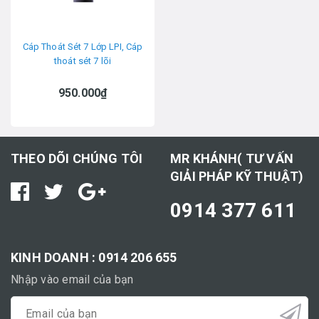
Cáp Thoát Sét 7 Lớp LPI, Cáp
thoát sét 7 lõi
950.000₫
THEO DÕI CHÚNG TÔI
MR KHÁNH( TƯ VẤN
GIẢI PHÁP KỸ THUẬT)
0914 377 611
KINH DOANH : 0914 206 655
Nhập vào email của bạn