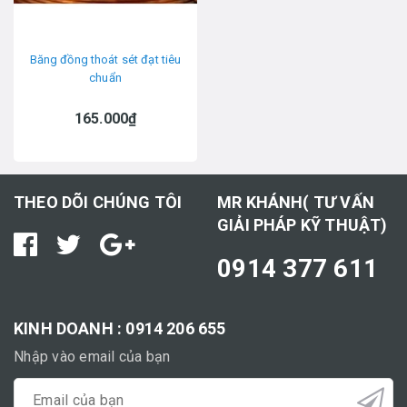
Băng đồng thoát sét đạt tiêu
chuẩn
165.000₫
THEO DÕI CHÚNG TÔI
MR KHÁNH( TƯ VẤN
GIẢI PHÁP KỸ THUẬT)
0914 377 611
KINH DOANH : 0914 206 655
Nhập vào email của bạn