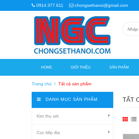
0914.377.611
chongsethanoi@gmail.com
HOME
GIỚI THIỆU
SẢN PHẨM
Trang chủ
/
Tất cả sản phẩm
TẤT 
DANH MỤC SẢN PHẨM
Kim thu sét
Cọc tiếp địa