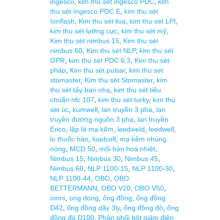
ingesco
,
kim thu sét ingesco PDC
,
kim
thu sét Ingesco PDC E
,
kim thu sét
Ionflash
,
Kim thu sét liva
,
kim thu sét LPI
,
kim thu sét lưỡng cực
,
kim thu sét mỹ
,
Kim thu sét nimbus 15
,
Kim thu sét
nimbus 60
,
Kim thu sét NLP
,
kim thu sét
OPR
,
kim thu sét PDC 6.3
,
Kim thu sét
pháp
,
Kim thu sét pulsar
,
kim thu set
stomaster
,
Kim thu sét Stomaster
,
kim
thu sét tấy ban nha
,
kim thu sét tiêu
chuẩn nfc 107
,
kim thu sét turky
,
kim thu
sét úc
,
kumwell
,
lan truyền 3 pha
,
lan
truyền đường nguồn 3 pha
,
lan truyền
Erico
,
lập là mạ kẽm
,
leedweld
,
leedwell
,
lọ thuốc hàn
,
loadcell
,
mạ kẽm nhúng
nóng
,
MCD 50
,
mối hàn hoá nhiệt
,
Nimbus 15
,
Nimbus 30
,
Nimbus 45
,
Nimbus 60
,
NLP 1100-15
,
NLP 1100-30
,
NLP 1100-44
,
OBO
,
OBO
BETTERMANN
,
OBO V20
,
OBO V50
,
omni
,
ong dong
,
ống đồng
,
ống đồng
D42
,
ống đồng dầy 3ly
,
ống đồng đỏ
,
ống
đồng đỏ D100
,
Phân phối bột giảm điện