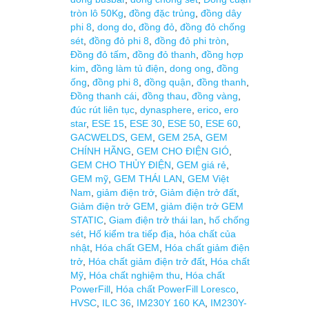
tròn lô 50Kg
,
đồng đặc trủng
,
đồng dây
phi 8
,
dong do
,
đồng đỏ
,
đồng đỏ chống
sét
,
đồng đỏ phi 8
,
đồng đỏ phi tròn
,
Đồng đỏ tấm
,
đồng đỏ thanh
,
đồng hợp
kim
,
đồng làm tủ điện
,
dong ong
,
đồng
ống
,
đồng phi 8
,
đồng quận
,
đồng thanh
,
Đồng thanh cái
,
đồng thau
,
đồng vàng
,
đúc rút liên tục
,
dynasphere
,
erico
,
ero
star
,
ESE 15
,
ESE 30
,
ESE 50
,
ESE 60
,
GACWELDS
,
GEM
,
GEM 25A
,
GEM
CHÍNH HÃNG
,
GEM CHO ĐIỆN GIÓ
,
GEM CHO THỦY ĐIỆN
,
GEM giá rẻ
,
GEM mỹ
,
GEM THÁI LAN
,
GEM Việt
Nam
,
giảm điện trở
,
Giảm điện trở đất
,
Giảm điện trở GEM
,
giảm điện trở GEM
STATIC
,
Giam điện trở thái lan
,
hố chống
sét
,
Hố kiểm tra tiếp địa
,
hóa chất của
nhật
,
Hóa chất GEM
,
Hóa chất giảm điện
trở
,
Hóa chất giảm điện trở đất
,
Hóa chất
Mỹ
,
Hóa chất nghiệm thu
,
Hóa chất
PowerFill
,
Hóa chất PowerFill Loresco
,
HVSC
,
ILC 36
,
IM230Y 160 KA
,
IM230Y-