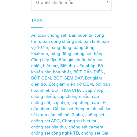
Graphit khuân mẫu
TAGS
An toàn chống sét
,
Bán buôn tại công
trình
,
bán đồng chống sét
,
bán kính bảo
vệ 107m
,
băng đồng
,
băng đồng
25x3mm
,
băng đồng chống sét
,
băng
đồng tiếp địa
,
Báo giá khuân hàn hóa
nhiệt
,
biệt thự
,
Biệt thự kiểu pháp
,
Bộ
khuân hàn hóa nhiệt
,
BỘT DẪN ĐIỆN
,
BỘT GEM
,
BỘT GEM ĐẤT
,
Bột giảm
điện trở
,
Bột giảm điện trở GEM
,
bôt hàn
hóa nhiệt
,
BỘT HÓA CHẤT
,
cáp 7 lớp
chống nhiễu
,
cáp chống nhiễu
,
cáp
chống sét
,
cáp điện
,
cáp đồng
,
cáp LPI
,
cáp nhôm
,
Cắt lọc sét thông minh
,
cắt lọc
sét trạm cân
,
cắt sét 3 pha
,
chống sét
,
chống sét APC
,
Chong set biet thu
,
chống sét biệt thự
,
chống sét camera
,
chống sét công nghệ TD
,
chống sét Gia