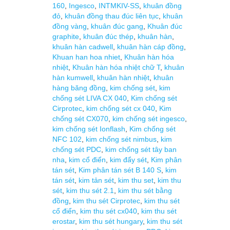
160
,
Ingesco
,
INTMKIV-SS
,
khuân đồng
đỏ
,
khuân đồng thau đúc liên tục
,
khuân
đồng vàng
,
khuân đúc gang
,
Khuân đúc
graphite
,
khuân đúc thép
,
khuân hàn
,
khuân hàn cadwell
,
khuân hàn cáp đồng
,
Khuan han hoa nhiet
,
Khuân hàn hóa
nhiệt
,
Khuân hàn hóa nhiệt chữ T
,
khuân
hàn kumwell
,
khuân hàn nhiệt
,
khuân
hàng băng đồng
,
kim chống sét
,
kim
chống sét LIVA CX 040
,
Kim chống sét
Cirprotec
,
kim chống sét cx 040
,
Kim
chống sét CX070
,
kim chống sét ingesco
,
kim chống sét Ionflash
,
Kim chống sét
NFC 102
,
kim chống sét nimbus
,
kim
chống sét PDC
,
kim chống sét tây ban
nha
,
kim cổ điển
,
kim đẩy sét
,
Kim phân
tán sét
,
Kim phân tán sét B 140 S
,
kim
tán sét
,
kim tản sét
,
kim thu set
,
kim thu
sét
,
kim thu sét 2.1
,
kim thu sét bằng
đồng
,
kim thu sét Cirprotec
,
kim thu sét
cổ điển
,
kim thu sét cx040
,
kim thu sét
erostar
,
kim thu sét hungary
,
kim thu sét