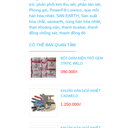
trở
,
phân phối kim thu sét
,
phân tán sét
,
Phong gió
,
PowerFill Loresco
,
que mồi
hàn hóa nhiệt
,
SAN EARTH
,
Sản xuất
hóa chất
,
sanearth
,
súng hàn hóa nhiệt
,
than khoáng sản
,
thanh busbar
,
thanh
đồng chống sét
,
thanh đồng đỏ
CÓ THỂ BẠN QUAN TÂM
BỘT GIẢM ĐIỆN TRỞ GEM
STATIC WELD
390.000₫
KHUÂN HÀN HOÁ NHIỆT
CADWELD
1.250.000₫