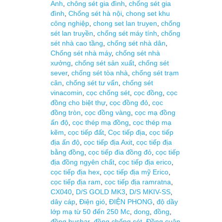
Anh
,
chông sét gia đình
,
chống sét gia
đình
,
Chống sét hà nội
,
chong set khu
công nghiệp
,
chong set lan truyen
,
chống
sét lan truyền
,
chống sét máy tính
,
chống
sét nhà cao tầng
,
chống sét nhà dân
,
Chống sét nhà máy
,
chống sét nhà
xưởng
,
chống sét sản xuất
,
chống sét
sever
,
chống sét tòa nhà
,
chống sét trạm
cân
,
chống sét tư vấn
,
chống sét
vinacomin
,
cọc chống sét
,
cọc đồng
,
cọc
đồng cho biệt thự
,
cọc đồng đỏ
,
cọc
đồng tròn
,
cọc đồng vàng
,
cọc mạ đồng
ấn độ
,
cọc thép mạ đồng
,
cọc thép mạ
kẽm
,
cọc tiếp đất
,
Cọc tiếp địa
,
cọc tiếp
địa ấn độ
,
cọc tiếp địa Axit
,
cọc tiếp địa
bằng đồng
,
cọc tiếp đia đồng đỏ
,
cọc tiếp
địa đồng ngyên chất
,
cọc tiếp địa erico
,
cọc tiếp địa hex
,
cọc tiếp địa mỹ Erico
,
cọc tiếp địa ram
,
cọc tiếp địa ramratna
,
CX040
,
D/S GOLD MK3
,
D/S MKIV-SS
,
dây cáp
,
Điện gió
,
ĐIỆN PHONG
,
độ dầy
lớp mạ từ 50 đến 250 Mc
,
dong
,
đồng
,
đồng busbar
,
đồng chống sét
,
Đồng cuận