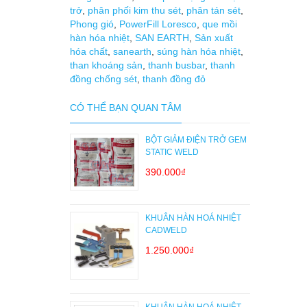
trở
,
phân phối kim thu sét
,
phân tán sét
,
Phong gió
,
PowerFill Loresco
,
que mồi
hàn hóa nhiệt
,
SAN EARTH
,
Sản xuất
hóa chất
,
sanearth
,
súng hàn hóa nhiệt
,
than khoáng sản
,
thanh busbar
,
thanh
đồng chống sét
,
thanh đồng đỏ
CÓ THỂ BẠN QUAN TÂM
BỘT GIẢM ĐIỆN TRỞ GEM
STATIC WELD
390.000₫
KHUÂN HÀN HOÁ NHIỆT
CADWELD
1.250.000₫