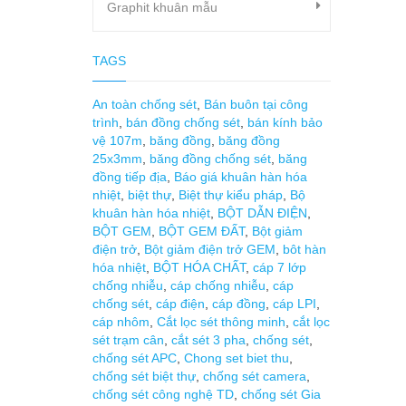
Graphit khuân mẫu
TAGS
An toàn chống sét
,
Bán buôn tại công
trình
,
bán đồng chống sét
,
bán kính bảo
vệ 107m
,
băng đồng
,
băng đồng
25x3mm
,
băng đồng chống sét
,
băng
đồng tiếp địa
,
Báo giá khuân hàn hóa
nhiệt
,
biệt thự
,
Biệt thự kiểu pháp
,
Bộ
khuân hàn hóa nhiệt
,
BỘT DẪN ĐIỆN
,
BỘT GEM
,
BỘT GEM ĐẤT
,
Bột giảm
điện trở
,
Bột giảm điện trở GEM
,
bôt hàn
hóa nhiệt
,
BỘT HÓA CHẤT
,
cáp 7 lớp
chống nhiễu
,
cáp chống nhiễu
,
cáp
chống sét
,
cáp điện
,
cáp đồng
,
cáp LPI
,
cáp nhôm
,
Cắt lọc sét thông minh
,
cắt lọc
sét trạm cân
,
cắt sét 3 pha
,
chống sét
,
chống sét APC
,
Chong set biet thu
,
chống sét biệt thự
,
chống sét camera
,
chống sét công nghệ TD
,
chống sét Gia