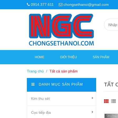
0914.377.611
chongsethanoi@gmail.com
HOME
GIỚI THIỆU
SẢN PHẨM
Trang chủ
/
Tất cả sản phẩm
TẤT 
DANH MỤC SẢN PHẨM
Kim thu sét
Cọc tiếp địa