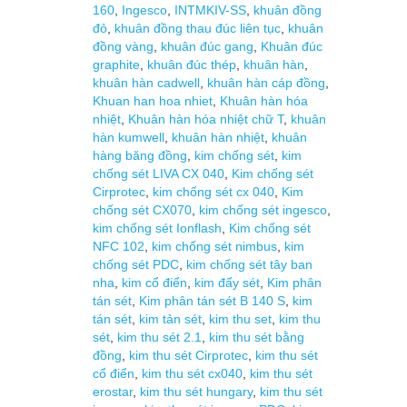
160
,
Ingesco
,
INTMKIV-SS
,
khuân đồng
đỏ
,
khuân đồng thau đúc liên tục
,
khuân
đồng vàng
,
khuân đúc gang
,
Khuân đúc
graphite
,
khuân đúc thép
,
khuân hàn
,
khuân hàn cadwell
,
khuân hàn cáp đồng
,
Khuan han hoa nhiet
,
Khuân hàn hóa
nhiệt
,
Khuân hàn hóa nhiệt chữ T
,
khuân
hàn kumwell
,
khuân hàn nhiệt
,
khuân
hàng băng đồng
,
kim chống sét
,
kim
chống sét LIVA CX 040
,
Kim chống sét
Cirprotec
,
kim chống sét cx 040
,
Kim
chống sét CX070
,
kim chống sét ingesco
,
kim chống sét Ionflash
,
Kim chống sét
NFC 102
,
kim chống sét nimbus
,
kim
chống sét PDC
,
kim chống sét tây ban
nha
,
kim cổ điển
,
kim đẩy sét
,
Kim phân
tán sét
,
Kim phân tán sét B 140 S
,
kim
tán sét
,
kim tản sét
,
kim thu set
,
kim thu
sét
,
kim thu sét 2.1
,
kim thu sét bằng
đồng
,
kim thu sét Cirprotec
,
kim thu sét
cổ điển
,
kim thu sét cx040
,
kim thu sét
erostar
,
kim thu sét hungary
,
kim thu sét