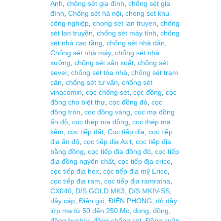
Anh
,
chông sét gia đình
,
chống sét gia
đình
,
Chống sét hà nội
,
chong set khu
công nghiệp
,
chong set lan truyen
,
chống
sét lan truyền
,
chống sét máy tính
,
chống
sét nhà cao tầng
,
chống sét nhà dân
,
Chống sét nhà máy
,
chống sét nhà
xưởng
,
chống sét sản xuất
,
chống sét
sever
,
chống sét tòa nhà
,
chống sét trạm
cân
,
chống sét tư vấn
,
chống sét
vinacomin
,
cọc chống sét
,
cọc đồng
,
cọc
đồng cho biệt thự
,
cọc đồng đỏ
,
cọc
đồng tròn
,
cọc đồng vàng
,
cọc mạ đồng
ấn độ
,
cọc thép mạ đồng
,
cọc thép mạ
kẽm
,
cọc tiếp đất
,
Cọc tiếp địa
,
cọc tiếp
địa ấn độ
,
cọc tiếp địa Axit
,
cọc tiếp địa
bằng đồng
,
cọc tiếp đia đồng đỏ
,
cọc tiếp
địa đồng ngyên chất
,
cọc tiếp địa erico
,
cọc tiếp địa hex
,
cọc tiếp địa mỹ Erico
,
cọc tiếp địa ram
,
cọc tiếp địa ramratna
,
CX040
,
D/S GOLD MK3
,
D/S MKIV-SS
,
dây cáp
,
Điện gió
,
ĐIỆN PHONG
,
độ dầy
lớp mạ từ 50 đến 250 Mc
,
dong
,
đồng
,
đồng busbar
,
đồng chống sét
,
Đồng cuận