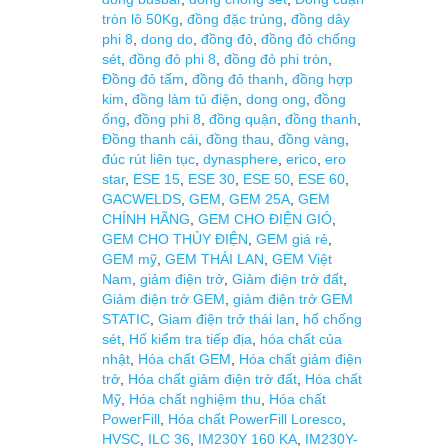
tròn lô 50Kg
,
đồng đặc trủng
,
đồng dây
phi 8
,
dong do
,
đồng đỏ
,
đồng đỏ chống
sét
,
đồng đỏ phi 8
,
đồng đỏ phi tròn
,
Đồng đỏ tấm
,
đồng đỏ thanh
,
đồng hợp
kim
,
đồng làm tủ điện
,
dong ong
,
đồng
ống
,
đồng phi 8
,
đồng quận
,
đồng thanh
,
Đồng thanh cái
,
đồng thau
,
đồng vàng
,
đúc rút liên tục
,
dynasphere
,
erico
,
ero
star
,
ESE 15
,
ESE 30
,
ESE 50
,
ESE 60
,
GACWELDS
,
GEM
,
GEM 25A
,
GEM
CHÍNH HÃNG
,
GEM CHO ĐIỆN GIÓ
,
GEM CHO THỦY ĐIỆN
,
GEM giá rẻ
,
GEM mỹ
,
GEM THÁI LAN
,
GEM Việt
Nam
,
giảm điện trở
,
Giảm điện trở đất
,
Giảm điện trở GEM
,
giảm điện trở GEM
STATIC
,
Giam điện trở thái lan
,
hố chống
sét
,
Hố kiểm tra tiếp địa
,
hóa chất của
nhật
,
Hóa chất GEM
,
Hóa chất giảm điện
trở
,
Hóa chất giảm điện trở đất
,
Hóa chất
Mỹ
,
Hóa chất nghiệm thu
,
Hóa chất
PowerFill
,
Hóa chất PowerFill Loresco
,
HVSC
,
ILC 36
,
IM230Y 160 KA
,
IM230Y-