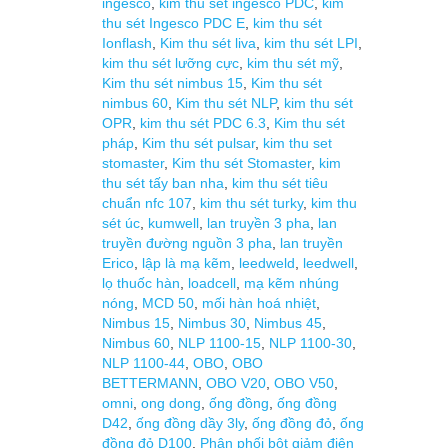
ingesco
,
kim thu sét ingesco PDC
,
kim
thu sét Ingesco PDC E
,
kim thu sét
Ionflash
,
Kim thu sét liva
,
kim thu sét LPI
,
kim thu sét lưỡng cực
,
kim thu sét mỹ
,
Kim thu sét nimbus 15
,
Kim thu sét
nimbus 60
,
Kim thu sét NLP
,
kim thu sét
OPR
,
kim thu sét PDC 6.3
,
Kim thu sét
pháp
,
Kim thu sét pulsar
,
kim thu set
stomaster
,
Kim thu sét Stomaster
,
kim
thu sét tấy ban nha
,
kim thu sét tiêu
chuẩn nfc 107
,
kim thu sét turky
,
kim thu
sét úc
,
kumwell
,
lan truyền 3 pha
,
lan
truyền đường nguồn 3 pha
,
lan truyền
Erico
,
lập là mạ kẽm
,
leedweld
,
leedwell
,
lọ thuốc hàn
,
loadcell
,
mạ kẽm nhúng
nóng
,
MCD 50
,
mối hàn hoá nhiệt
,
Nimbus 15
,
Nimbus 30
,
Nimbus 45
,
Nimbus 60
,
NLP 1100-15
,
NLP 1100-30
,
NLP 1100-44
,
OBO
,
OBO
BETTERMANN
,
OBO V20
,
OBO V50
,
omni
,
ong dong
,
ống đồng
,
ống đồng
D42
,
ống đồng dầy 3ly
,
ống đồng đỏ
,
ống
đồng đỏ D100
,
Phân phối bột giảm điện