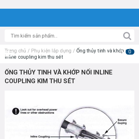
Trang chủ
/
Phụ kiện lắp dựng
/
Ống thủy tinh và khớp nối
0
inline coupling kim thu sét
ỐNG THỦY TINH VÀ KHỚP NỐI INLINE
COUPLING KIM THU SÉT