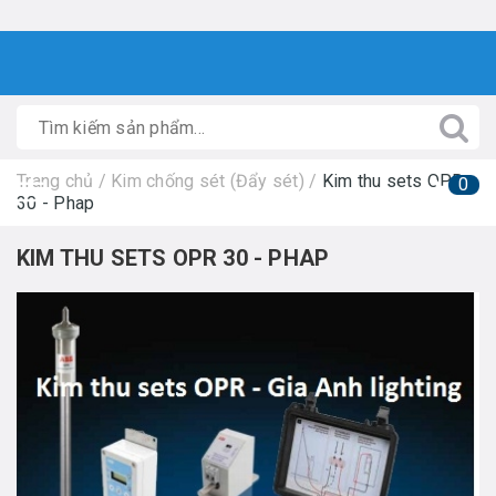
Trang chủ
/
Kim chống sét (Đẩy sét)
/
Kim thu sets OPR
0
30 - Phap
KIM THU SETS OPR 30 - PHAP