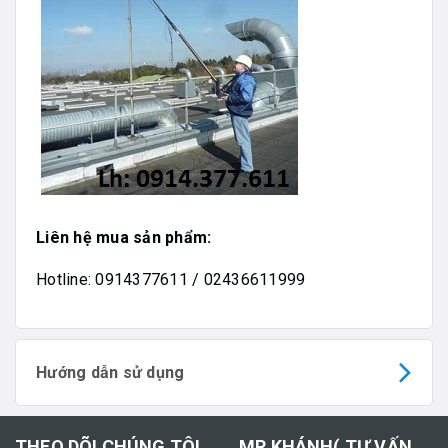
Liên hệ mua sản phẩm:
Hotline: 0914377611 / 02436611999
Hướng dẫn sử dụng
THEO DÕI CHÚNG TÔI
MR KHÁNH( TƯ VẤN