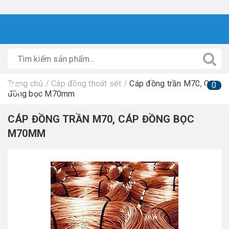
Trang chủ
/
Cáp đồng thoát sét
/
Cáp đồng trần M70, Cáp
0
đồng bọc M70mm
CÁP ĐỒNG TRẦN M70, CÁP ĐỒNG BỌC
M70MM