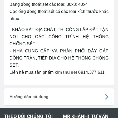
Băng đồng thoát sét các loại: 30x3; 40x4
Cọc ống đồng thoát sét có các loại kích thước khác
nhau
- KHẢO SÁT ĐỊA CHẤT, THI CÔNG LẮP ĐẶT TẬN
NƠI CHO CÁC CÔNG TRÌNH HỆ THỐNG
CHỐNG SÉT.
- NHÀ CUNG CẤP VÀ PHÂN PHỐI DÂY CÁP
ĐỒNG TRẦN, TIẾP ĐỊA CHO HỆ THỐNG CHỐNG
SÉT.
Liên hệ mua sản phẩm
kim thu set
0914.377.611
Hướng dẫn sử dụng
THEO DÕI CHÚNG TÔI
MR KHÁNH( TƯ VẤN