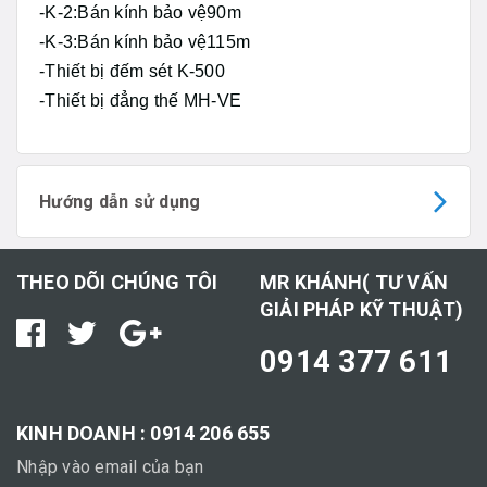
-K-2:Bán kính bảo vệ90m
-K-3:Bán kính bảo vệ115m
-Thiết bị đếm sét K-500
-Thiết bị đẳng thế MH-VE
Hướng dẫn sử dụng
THEO DÕI CHÚNG TÔI
MR KHÁNH( TƯ VẤN
GIẢI PHÁP KỸ THUẬT)
0914 377 611
KINH DOANH : 0914 206 655
Nhập vào email của bạn