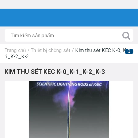
Trang chủ
/
Thiết bị chống sét
/
Kim thu sét KEC K-0_K-
0
1_K-2_K-3
KIM THU SÉT KEC K-0_K-1_K-2_K-3