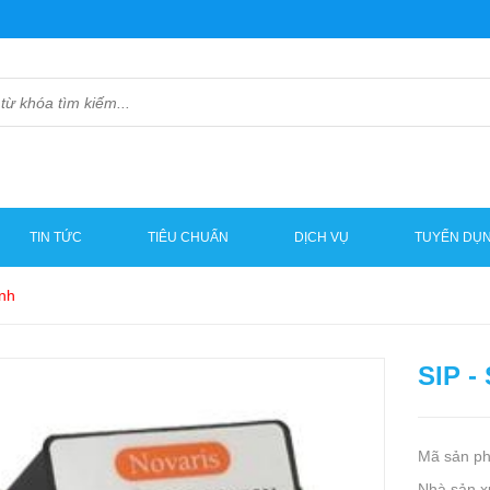
TIN TỨC
TIÊU CHUẨN
DỊCH VỤ
TUYỂN DỤ
ỉnh
SIP -
Mã sản p
Nhà sản x