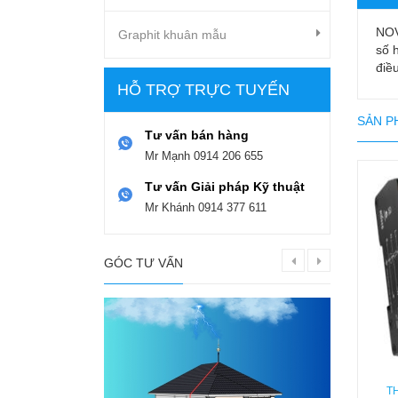
NOV
Graphit khuân mẫu
số 
điề
HỖ TRỢ TRỰC TUYẾN
SẢN P
Tư vấn bán hàng
Mr Mạnh
0914 206 655
Tư vấn Giải pháp Kỹ thuật
Mr Khánh
0914 377 611
GÓC TƯ VẤN
T