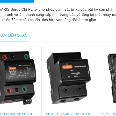
ARIS Surge Chỉ Panel cho phép giám sát từ xa của bất kỳ sản phẩm
hình ảnh và âm thanh cung cấp tình trạng bảo vệ tăng tại-một-nháy mắ
u khiển 72mm tiêu chuẩn, tích hợp vào tổng đài là đơn giản.
HẨM LIÊN QUAN
HIẾT BỊ BẢO VỆ SURGE
SDD2 - DC SURGE DIVERTER
SSP6A - S