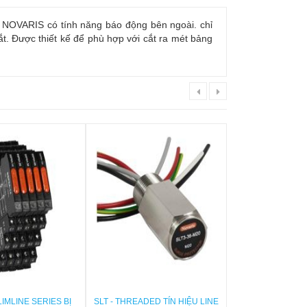
 NOVARIS có tính năng báo động bên ngoài. chỉ
t. Được thiết kế để phù hợp với cắt ra mét bảng
LIMLINE SERIES BỊ
SLT - THREADED TÍN HIỆU LINE
SLM - MULTI DÒN