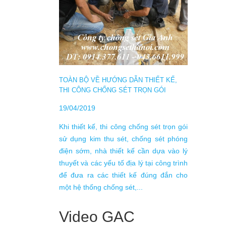
DỊCH 
TRƯỚC
21/08/
Hệ thố
chế dẫn
đất bằ
TOÀN BỘ VỀ HƯỚNG DẪN THIẾT KẾ,
dòng đi
THI CÔNG CHỐNG SÉT TRỌN GÓI
bị kh
đúng s
19/04/2019
dẫn đến
Khi thiết kế, thi công chống sét trọn gói
sử dụng kim thu sét, chống sét phóng
điện sớm, nhà thiết kế cần dựa vào lý
thuyết và các yếu tố địa lý tại công trình
để đưa ra các thiết kế đúng đắn cho
một hệ thống chống sét,...
Video GAC