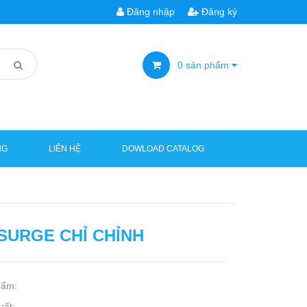
Đăng nhập
Đăng ký
0
sản phẩm
NG
LIÊN HỆ
DOWLOAD CATALOG
 SURGE CHỈ CHỈNH
hẩm:
uất: