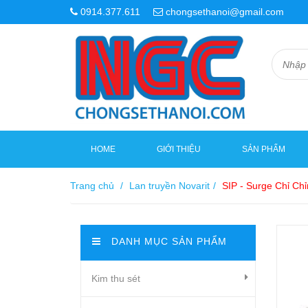
0914.377.611
chongsethanoi@gmail.com
HOME
GIỚI THIỆU
SẢN PHẨM
Trang chủ
/
Lan truyền Novarit
/
SIP - Surge Chỉ Ch
DANH MỤC SẢN PHẨM
Kim thu sét