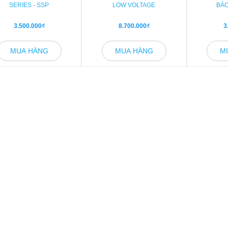
SERIES - SSP
LOW VOLTAGE
BẢO
3.500.000₫
8.700.000₫
3
MUA HÀNG
MUA HÀNG
M
M TỦ CẮT LỌC SÉT LAN TRUYỀN
2019
HƯỚNG DẪN LẮP ĐẶT, SỬ DỤNG
BỊ CHỐNG SÉT: TRÁNH HƯ HẠI Đ
iến sĩ Nguyễn Xuân Anh, Việt
GIA DỤNG
04/04/2018
m ở tâm giông châu Á, là một
a tâm giông trên thế giới có hoạt
Nhiều gia đình đã lắp đặt thiết 
iông sét mạnh. Số ngày giông
sét truyền thống và đinh ninh 
 bình ở Việt Nam khoảng 100
trong gia đình không bị ảnh hư
ăm và số giờ giông trung bình là
trời mưa bão. Nhưng thực tế khô
/năm. Trong...
như vậy. Theo ông Phạm Tiến
Kinh doanh, cán bộ tư vấn k
Công ty...