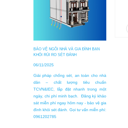
TỰ LÀ
10/04/
BẢO VỆ NGÔI NHÀ VÀ GIA ĐÌNH BẠN
KHỎI RỦI RO SÉT ĐÁNH
theo T
Nam nằ
06/11/2025
trong b
Giải pháp chống sét, an toàn cho nhà
động g
dân – chất lượng tiêu chuẩn
trung
TCVN&IEC, lắp đặt nhanh trong một
ngày/n
ngày, chi phí minh bạch. Đăng ký khảo
250 giờ
sát miễn phí ngay hôm nay - bảo vệ gia
đình khỏi sét đánh. Gọi tư vấn miễn phí:
0961202785